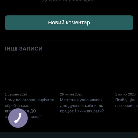
Новий коментар
ІНШІ ЗАПИСИ
1 серпня 2026
29 липня 2026
1 липня 2026
Чому всі отвори, вирізи та
Магнітний ущільнювач
Який ущіль
обробка країв
для душової кабіни: як
прозорий чи
виконуються ДО
працює і який вибрати?
загартування скла?