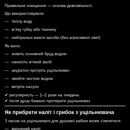
Правильне очищення — основа довговічності.
Що використовувати:
теплу воду
м’яку губку або тканину
нейтральні миючі засоби (без агресивної хімії)
Як мити:
зніміть основний бруд водою
нанесіть м’який засіб
акуратно протріть ущільнювач
змийте чистою водою
витріть насухо
✔ регулярність — 1–2 рази на тиждень
✔ після душу бажано протирати ущільнювач
Як прибрати наліт і грибок з ущільнювача
З часом на ущільнювачі для душової кабіни може з’являтися:
вапняний наліт