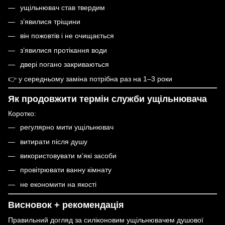
ущільнювач став твердим
з’явилися тріщини
він пожовтів і не очищається
з’явилися протікання води
двері погано закриваються
👉 у середньому заміна потрібна раз на 1–3 роки
Як продовжити термін служби ущільнювача
Коротко:
регулярно мити ущільнювач
витирати після душу
використовувати м’які засоби
провітрювати ванну кімнату
не економити на якості
Висновок + рекомендація
Правильний догляд за силіконовим ущільнювачем душової