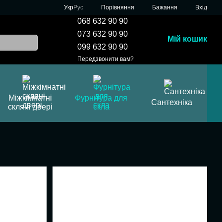
Порівняння
Укр
Рус
Бажання
Вхід
068 632 90 90
073 632 90 90
Мій кошик
099 632 90 90
Передзвонити вам?
Міжкімнатні
Фурнітура для
Сантехніка
скляні двері
скла