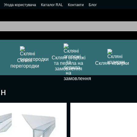
Угода користувача
Каталог RAL
Контакти
Блог
Скляні огорожі
Скляні
та перила на
Скляні козирки
перегородки
замовлення
ін