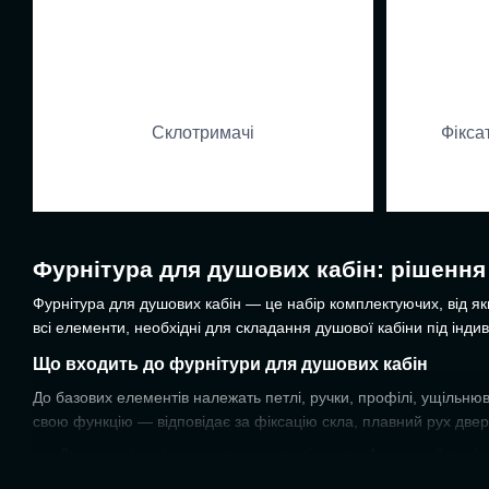
Склотримачі
Фікса
Фурнітура для душових кабін: рішення 
Фурнітура для душових кабін — це набір комплектуючих, від як
всі елементи, необхідні для складання душової кабіни під інди
Що входить до фурнітури для душових кабін
До базових елементів належать петлі, ручки, профілі, ущільнюв
свою функцію — відповідає за фіксацію скла, плавний рух дверей
Для організації порога та захисту від води:
Акриловий поріг
Для герметизації стиків скла зі склом, стіною та підлогою:
У