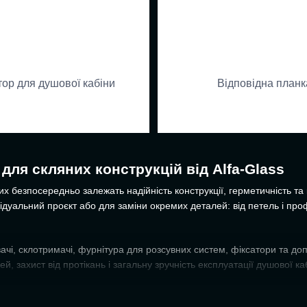
тор для душової кабіни
Відповідна планк
для скляних конструкцій від Alfa-Glass
их безпосередньо залежать надійність конструкції, герметичність та
відуальний проєкт або для заміни окремих деталей: від петель і проф
ачі, склотримачі, фурнітура для розсувних систем, фіксатори та доп
, захист від протікань і загальну зручність експлуатації душової ка
щільнювачі