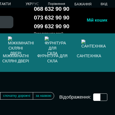
ТАКТИ
УКР
РУС
Порівняння
БАЖАННЯ
ВХІД
068 632 90 90
073 632 90 90
Мій кошик
099 632 90 90
Передзвонити вам?
МІЖКІМНАТНІ
ФУРНІТУРА ДЛЯ
САНТЕХНІКА
СКЛЯНІ ДВЕРІ
СКЛА
спочатку дорожчі
за назвою
Відображення: