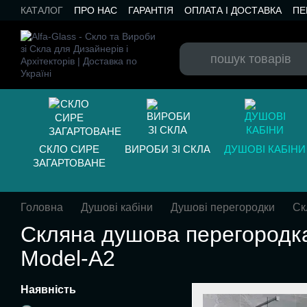
Перейти до основного контенту
КАТАЛОГ
ПРО НАС
ГАРАНТІЯ
ОПЛАТА І ДОСТАВКА
ПЕ
БЛОГ
СКЛО СИРЕ
ВИРОБИ ЗІ СКЛА
ДУШОВІ КАБІНИ
ЗАГАРТОВАНЕ
Головна
Душові кабіни
Душові перегородки
Ск
Скляна душова перегородк
Model-A2
Наявність