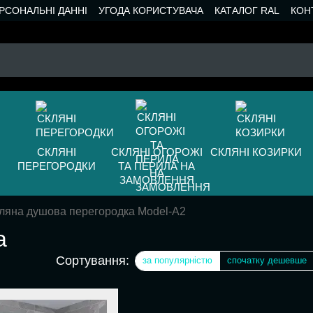
РСОНАЛЬНІ ДАННІ
УГОДА КОРИСТУВАЧА
КАТАЛОГ RAL
КОН
СКЛЯНІ
СКЛЯНІ ОГОРОЖІ
СКЛЯНІ КОЗИРКИ
ПЕРЕГОРОДКИ
ТА ПЕРИЛА НА
ЗАМОВЛЕННЯ
ляна душова перегородка Model-A2
а
Сортування:
за популярністю
спочатку дешевше