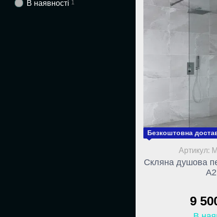
В наявності
1
Безкоштовна достав
Артикул: 
Скляна душова п
A2
9 50
В ная