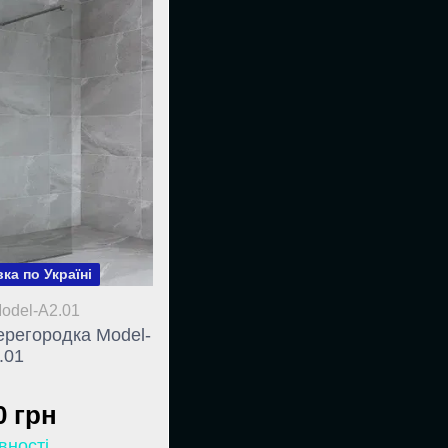
ка по Україні
Model-A2.01
ерегородка Model-
.01
0 грн
вності