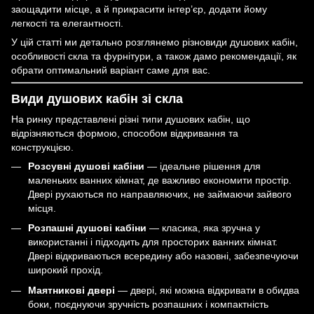
заощадити місце, а й прикрасити інтер’єр, додати йому
легкості та елегантності.
У цій статті ми детально розглянемо різновиди душових кабін,
особливості скла та фурнітури, а також дамо рекомендації, як
обрати оптимальний варіант саме для вас.
Види душових кабін зі скла
На ринку представлені різні типи душових кабін, що
відрізняються формою, способом відкривання та
конструкцією.
Розсувні душові кабіни
— ідеальне рішення для
маленьких ванних кімнат, де важливо економити простір.
Двері рухаються по направляючих, не займаючи зайвого
місця.
Розпашні душові кабіни
— класика, яка зручна у
використанні і підходить для просторих ванних кімнат.
Двері відкриваються всередину або назовні, забезпечуючи
широкий прохід.
Маятникові двері
— двері, які можна відкривати в обидва
боки, поєднуючи зручність розпашних і компактність