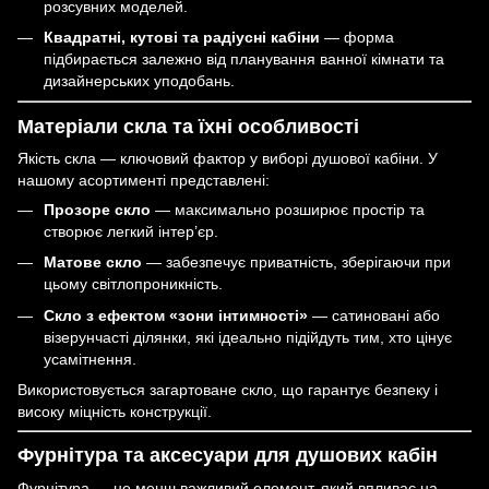
розсувних моделей.
Квадратні, кутові та радіусні кабіни
— форма
підбирається залежно від планування ванної кімнати та
дизайнерських уподобань.
Матеріали скла та їхні особливості
Якість скла — ключовий фактор у виборі душової кабіни. У
нашому асортименті представлені:
Прозоре скло
— максимально розширює простір та
створює легкий інтер’єр.
Матове скло
— забезпечує приватність, зберігаючи при
цьому світлопроникність.
Скло з ефектом «зони інтимності»
— сатиновані або
візерунчасті ділянки, які ідеально підійдуть тим, хто цінує
усамітнення.
Використовується загартоване скло, що гарантує безпеку і
високу міцність конструкції.
Фурнітура та аксесуари для душових кабін
Фурнітура — не менш важливий елемент, який впливає на