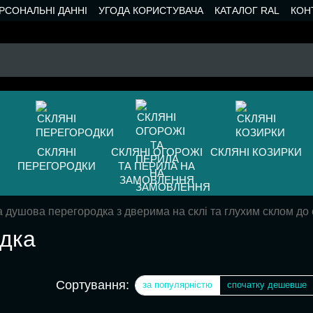
РСОНАЛЬНІ ДАННІ
УГОДА КОРИСТУВАЧА
КАТАЛОГ RAL
КОН
СКЛЯНІ
СКЛЯНІ ОГОРОЖІ
СКЛЯНІ КОЗИРКИ
ПЕРЕГОРОДКИ
ТА ПЕРИЛА НА
ЗАМОВЛЕННЯ
 душова перегородка з дверима на склі та глухим склом до 
дка
Сортування:
за популярністю
спочатку дешевше