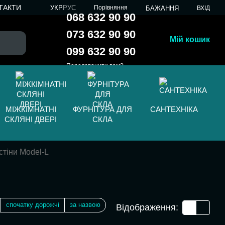
ТАКТИ
УКР
РУС
Порівняння
БАЖАННЯ
ВХІД
068 632 90 90
073 632 90 90
Мій кошик
099 632 90 90
Передзвонити вам?
МІЖКІМНАТНІ
ФУРНІТУРА ДЛЯ
САНТЕХНІКА
СКЛЯНІ ДВЕРІ
СКЛА
стіни Model-L
спочатку дорожчі
за назвою
Відображення: