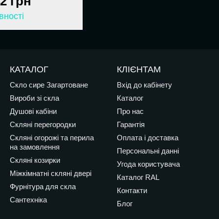
42 грн
вності
КАТАЛОГ
КЛІЄНТАМ
Скло сире Загартоване
Вхід до кабінету
Вироби зі скла
Каталог
Душові кабіни
Про нас
Скляні перегородки
Гарантія
Скляні огорожі та перила
Оплата і доставка
на замовлення
Персональні данні
Скляні козирки
Угода користувача
Міжкімнатні скляні двері
Каталог RAL
Фурнітура для скла
Контакти
Сантехніка
Блог