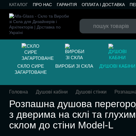
Перейти до основного контенту
КАТАЛОГ
ПРО НАС
ГАРАНТІЯ
ОПЛАТА І ДОСТАВКА
ПЕ
БЛОГ
СКЛО СИРЕ
ВИРОБИ ЗІ СКЛА
ДУШОВІ КАБІНИ
ЗАГАРТОВАНЕ
Головна
Душові кабіни
Душові стінки
Розпашна
Розпашна душова перегоро
з дверима на склі та глухим
склом до стіни Model-L