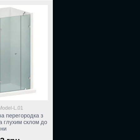
Model-L.01
а перегородка з
та глухим склом до
іни