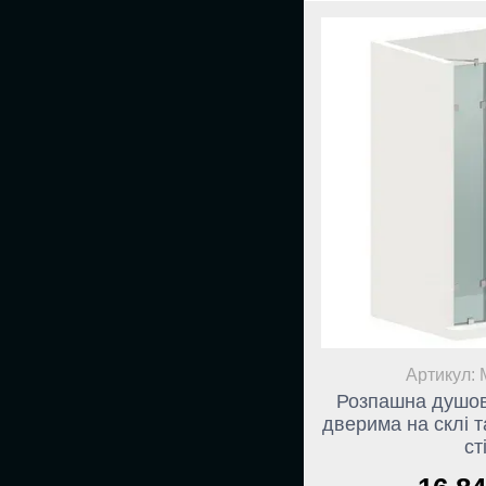
Артикул: 
Розпашна душов
дверима на склі 
ст