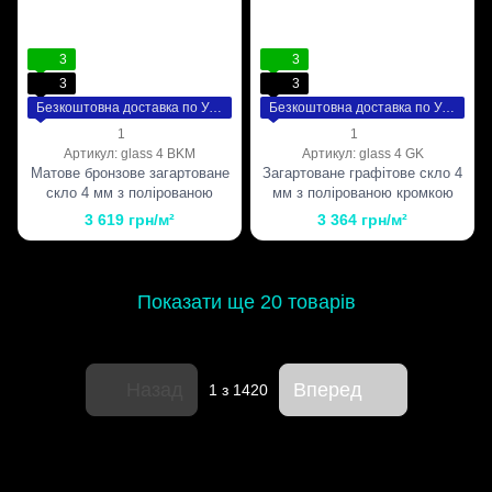
3
3
3
3
Безкоштовна доставка по Україні
Безкоштовна доставка по Україні
1
1
Артикул: glass 4 BKM
Артикул: glass 4 GK
Матове бронзове загартоване
Загартоване графітове скло 4
скло 4 мм з полірованою
мм з полірованою кромкою
кромкою
3 619 грн/м²
3 364 грн/м²
Показати ще 20 товарів
Назад
Вперед
1
з 1420