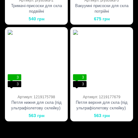
Артикул: prysoska-2
Артикул: prysoska-3
Тримачі-присоски для скла
Вакуумні присоски для скла
подвійні
потрійні
540 грн
675 грн
3
3
3
3
Артикул: 1219175798
Артикул: 1219177679
Петля нижня для скла (під
Петля верхня для скла (під
ультрафіолетову склейку),
ультрафіолетову склейку),
скло-скло
скло-дерево
563 грн
563 грн