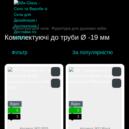
Фурнітура для скла
Фурнітура для душових кабін
Комплектуючі до труби Ø -19 мм
Фільтр
За популярністю
Відео
Відео
3
3
3
3
Артикул: 902 PSS
Артикул: 902 Black