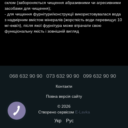
склом (забороняється чищення абразивними чи агресивними
засобами для чищення);
- для чищення фурнітури/конструкції використовувалася вода
з надмірним вмістом мінералів (жорсткість води перевищує 10
мг-екв/л), після якої фурнітура може втрачати свою
функціональну якість і зовнішній вигляд
068 632 90 90
073 632 90 90
099 632 90 90
Контакти
Повна версія сайту
© 2026
Створено сервісом
E-Lavka
Укр
Рус