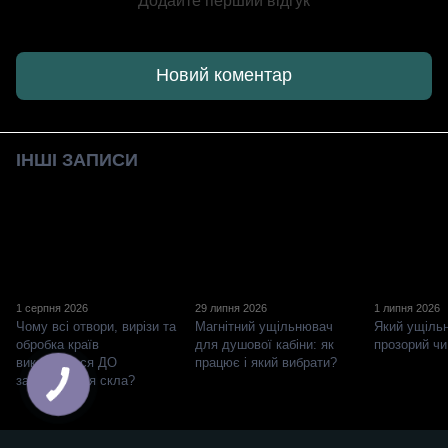
Додайте перший відгук
Новий коментар
ІНШІ ЗАПИСИ
1 серпня 2026
29 липня 2026
1 липня 2026
Чому всі отвори, вирізи та
Магнітний ущільнювач
Який ущіль
обробка країв
для душової кабіни: як
прозорий чи
виконуються ДО
працює і який вибрати?
загартування скла?