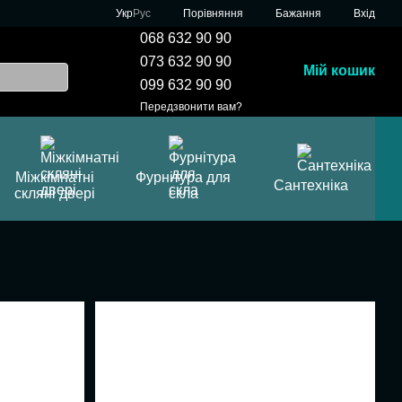
Порівняння
Укр
Рус
Бажання
Вхід
068 632 90 90
073 632 90 90
Мій кошик
099 632 90 90
Передзвонити вам?
Міжкімнатні
Фурнітура для
Сантехніка
скляні двері
скла