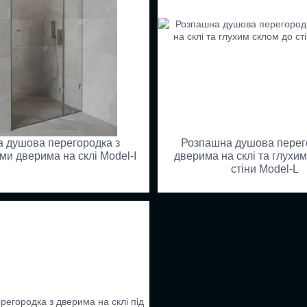
 душова перегородка з
Розпашна душова перег
и дверима на склі Model-I
дверима на склі та глухи
стіни Model-L