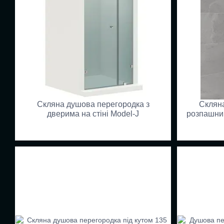
Скляна душова перегородка з
Скляна
дверима на стіні Model-J
розпашним