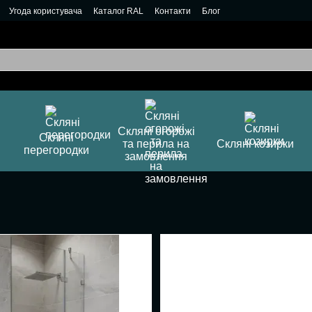
Угода користувача
Каталог RAL
Контакти
Блог
Скляні огорожі
Скляні
та перила на
Скляні козирки
перегородки
замовлення