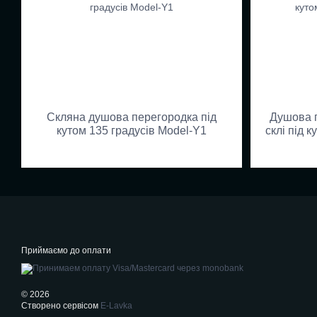
Скляна душова перегородка під
Душова п
кутом 135 градусів Model-Y1
склі під 
Приймаємо до оплати
© 2026
Створено сервісом
E-Lavka