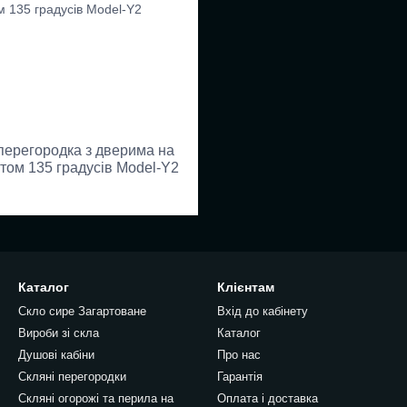
ерегородка з дверима на
кутом 135 градусів Model-Y2
Каталог
Клієнтам
Скло сире Загартоване
Вхід до кабінету
Вироби зі скла
Каталог
Душові кабіни
Про нас
Скляні перегородки
Гарантія
Скляні огорожі та перила на
Оплата і доставка