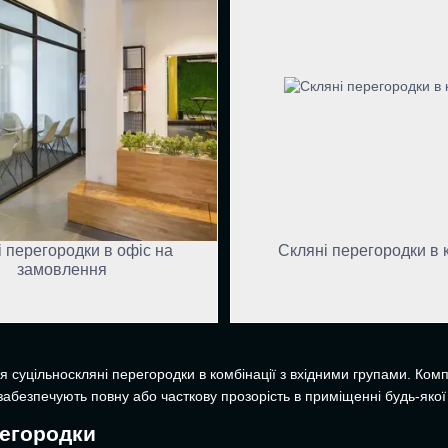
 перегородки в офіс на
Скляні перегородки в к
замовлення
я суцільноскляні перегородки в комбінації з вхідними групами. Комп
забезпечують повну або часткову прозорість в приміщенні будь-якої
регородки