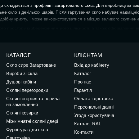
 складається з профілів і загартованого скла. Для виробництва ви
е скло з декількох шарів. Після гартування скло набуває надміцніс
дрібну крихту, і може використовуватися в місцях великого скупчен
 простору із збереженням його цілісності, а також оформлення віт
 приміщення з необхідними функціональними зонами і контролювати 
цією і захищає від стороннього шуму.
 їх привабливий зовнішній вигляд, здатний перетворити будь-яке пр
КАТАЛОГ
КЛІЄНТАМ
а
Скло сире Загартоване
Вхід до кабінету
Вироби зі скла
Каталог
Душові кабіни
Про нас
Скляні перегородки
Гарантія
і.
Скляні огорожі та перила
Оплата і доставка
ектурних особливостей
огорожі зі скла
можуть кріпитися до стін, 
на замовлення
Персональні данні
Скляні козирки
упити скляну перегородку, - її установка не вимагає погодження з 
Угода користувача
Міжкімнатні скляні двері
риміщення. Таким чином, перегородки для офісу зі скла дозволяють
Каталог RAL
співробітників.
Фурнітура для скла
Контакти
ництва використовується загартоване скло товщиною 10 мм Розбити т
Сантехніка