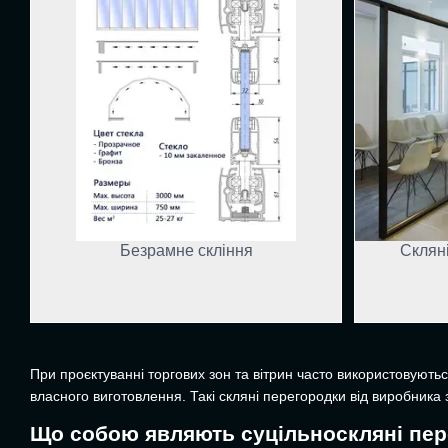
Безрамне скління
Скляні
При проєктуванні торгових зон та вітрин часто використовуютьс
власного виготовлення. Такі скляні перегородки від виробника 
Що собою являють суцільноскляні пе