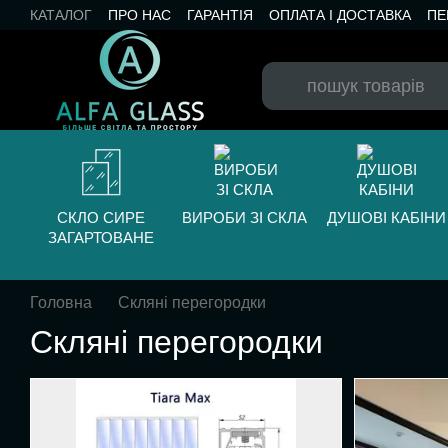
Перейти до основного контенту
КАТАЛОГ
ПРО НАС
ГАРАНТІЯ
ОПЛАТА І ДОСТАВКА
ПЕ
БЛОГ
СКЛО СИРЕ
ВИРОБИ ЗІ СКЛА
ДУШОВІ КАБІНИ
ЗАГАРТОВАНЕ
Головна
Скляні перегородки
Скляні перегородки