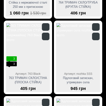
Стійка з нержавіючої сталі
764 ТРИМАЧ СКЛО/ТРУБА
250 мм з притискною
(КРУГЛА СТІЙКА)
пластиною в чорному кольорі
(нержавійка)
1 060 грн
406 грн
1 530 грн
3
3
Артикул: 763 Black
Артикул: nozhka SSS
763 ТРИМАЧ СКЛО/СТІНА
Підлоговий затискач,
(ПЛОСКА СТІЙКА)
утримувач скла
(нержавійка)
405 грн
945 грн