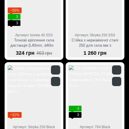
−30%
3
3
Артикул: bonka 40 SSS
Артикул: Stoyka 250 SSS
Точкові кріплення скла
Стійка з нержавіючої сталі
дистанція (L40mm, d40mm,
250 для скла мм з
різьба M10 нерж.)
притискною пластиною
324 грн
1 260 грн
463 грн
3
−31%
3
Артикул: Stoyka 250 Black
Артикул: 764 Black