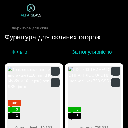
Фурнітура для скла
Фурнітура для скляних огорож
Фільтр
За популярністю
−30%
3
3
3
3
Артикул: bonka 10 SSS
Артикул: 763 SSS