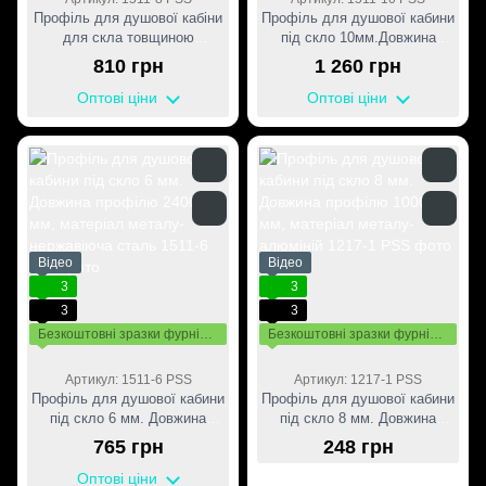
Профіль для душової кабіни
Профіль для душової кабини
для скла товщиною
під скло 10мм.Довжина
8мм,довжина профілю 2400
профілю 2400 мм, матеріал
810 грн
1 260 грн
мм,матеріал металу-
металу-нержавіюча сталь
нержавіюча сталь
Оптові ціни
Оптові ціни
Відео
Відео
3
3
3
3
Безкоштовні зразки фурнітури
Безкоштовні зразки фурнітури
Артикул: 1511-6 PSS
Артикул: 1217-1 PSS
Профіль для душової кабини
Профіль для душової кабини
під скло 6 мм. Довжина
під скло 8 мм. Довжина
профілю 2400 мм, матеріал
профілю 1000 мм, матеріал
765 грн
248 грн
металу-нержавіюча сталь
металу-алюміній
Оптові ціни