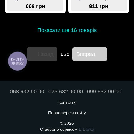
мм,довжина профілю 1000
мм,довжина профілю 2000
608 грн
911 грн
мм,материал-алюміній,колір-
мм,материал-алюміній,колір-
бронзовий
бронзовий
Показати ще 16 товарів
Назад
Вперед
1
з 2
КНОПКА
ЗВ'ЯЗКУ
068 632 90 90
073 632 90 90
099 632 90 90
Контакти
Повна версія сайту
© 2026
Створено сервісом
E-Lavka