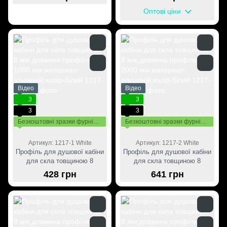
мм,материал-алюміній,колір-
мм,материал-алюміній,колір-
чорний
чорний
Оптові ціни
Відео
Відео
3
3
3
3
Безкоштовні зразки фурнітури
Безкоштовні зразки фурнітури
Артикул: 1217-1 White
Артикул: 1217-2 White
Профіль для душової кабіни
Профіль для душової кабіни
для скла товщиною 8
для скла товщиною 8
мм,довжина профілю 1000
мм,довжина профілю 2000
428 грн
641 грн
мм,материал-алюміній,колір-
мм,материал-алюміній,колір-
білий
білий