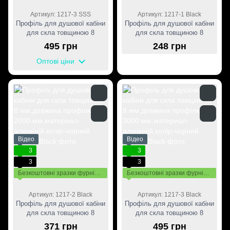
Артикул: 1217-3 SSS
Артикул: 1217-1 Black
Профіль для душової кабіни
Профіль для душової кабіни
для скла товщиною 8
для скла товщиною 8
мм,довжина профілю 3000
мм,довжина профілю 1000
495 грн
248 грн
мм,материал-матовий
мм,материал-алюміній,колір-
алюміній
чорний
Оптові ціни
Відео
Відео
3
3
3
3
Безкоштовні зразки фурнітури
Безкоштовні зразки фурнітури
Артикул: 1217-2 Black
Артикул: 1217-3 Black
Профіль для душової кабіни
Профіль для душової кабіни
для скла товщиною 8
для скла товщиною 8
мм,довжина профілю 2000
мм,довжина профілю 3000
371 грн
495 грн