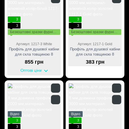
3
3
3
3
Безкоштовні зразки фурнітури
Безкоштовні зразки фурнітури
Артикул: 1217-3 White
Артикул: 1217-1 Gold
Профіль для душової кабіни
Профіль для душової кабіни
для скла товщиною 8
для скла товщиною 8
мм,довжина профілю 3000
мм,довжина профілю 1000
855 грн
383 грн
мм,материал-алюміній,колір-
мм,материал-алюміній,колір-
білий
золотий
Оптові ціни
Відео
Відео
3
3
3
3