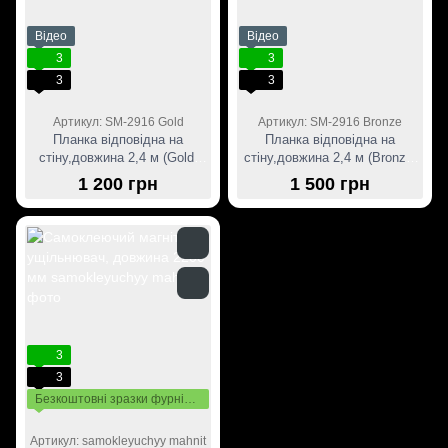
Відео
Відео
3
3
3
3
Артикул: SM-2916 Gold
Артикул: SM-2916 Bronze
Планка відповідна на
Планка відповідна на
стіну,довжина 2,4 м (Gold)
стіну,довжина 2,4 м (Bronze)
золото
бронза
1 200 грн
1 500 грн
3
3
Безкоштовні зразки фурнітури
Артикул: samokleyuchyy mahnit