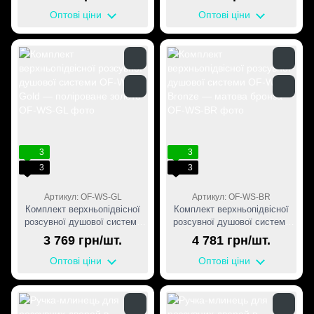
матова
Оптові ціни
Оптові ціни
3
3
3
3
Артикул: OF-WS-GL
Артикул: OF-WS-BR
Комплект верхньопідвісної
Комплект верхньопідвісної
розсувної душової системи
розсувної душової системи
OF-WS, Gold — поліроване
OF-WS, Bronze — матова
3 769 грн/шт.
4 781 грн/шт.
золото
бронза
Оптові ціни
Оптові ціни