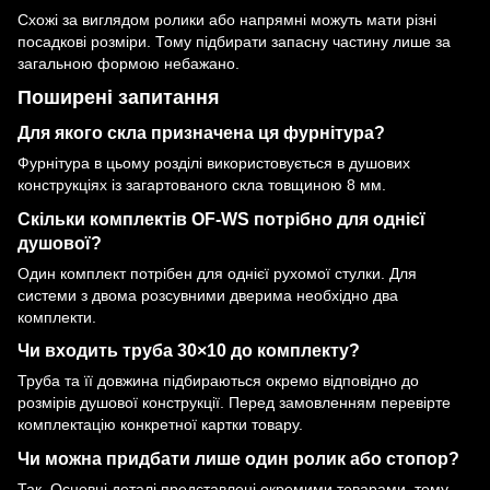
Схожі за виглядом ролики або напрямні можуть мати різні
посадкові розміри. Тому підбирати запасну частину лише за
загальною формою небажано.
Поширені запитання
Для якого скла призначена ця фурнітура?
Фурнітура в цьому розділі використовується в душових
конструкціях із загартованого скла товщиною 8 мм.
Скільки комплектів OF-WS потрібно для однієї
душової?
Один комплект потрібен для однієї рухомої стулки. Для
системи з двома розсувними дверима необхідно два
комплекти.
Чи входить труба 30×10 до комплекту?
Труба та її довжина підбираються окремо відповідно до
розмірів душової конструкції. Перед замовленням перевірте
комплектацію конкретної картки товару.
Чи можна придбати лише один ролик або стопор?
Так. Основні деталі представлені окремими товарами, тому