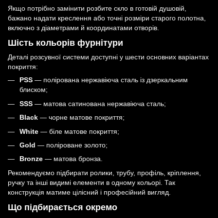
Якщо потрібно замінити розбите скло в готовій душовій,
бажано надати креслення або точні розміри старого полотна,
включно з діаметрами й координатами отворів.
Шість кольорів фурнітури
Деталі розсувної системи доступні у шести основних варіантах
покриття:
PSS
— полірована нержавіюча сталь із дзеркальним
блиском;
SSS
— матова сатинована нержавіюча сталь;
Black
— чорне матове покриття;
White
— біле матове покриття;
Gold
— поліроване золото;
Bronze
— матова бронза.
Рекомендуємо підбирати ролики, трубу, профіль, кріплення,
ручку та інші видимі елементи в одному кольорі. Так
конструкція матиме цілісний і професійний вигляд.
Що підбирається окремо