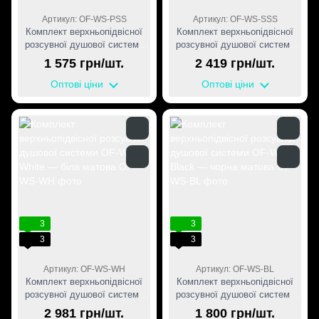
Артикул: OF-WS-PSS
Артикул: OF-WS-SSS
Комплект верхньопідвісної
Комплект верхньопідвісної
розсувної душової системи
розсувної душової системи
OF-WS, PSS — полірована
OF-WS, SSS — матова
1 575 грн/шт.
2 419 грн/шт.
нержавіюча сталь
нержавіюча сталь
Оптові ціни
Оптові ціни
3
3
3
3
Артикул: OF-WS-WH
Артикул: OF-WS-BL
Комплект верхньопідвісної
Комплект верхньопідвісної
розсувної душової системи
розсувної душової системи
OF-WS, White — біла матова
OF-WS, Black — чорна
2 981 грн/шт.
1 800 грн/шт.