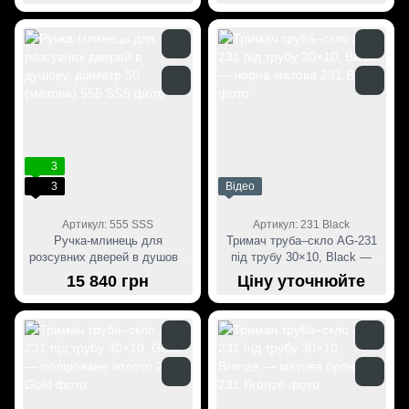
3
3
Відео
Артикул: 555 SSS
Артикул: 231 Black
Ручка-млинець для
Тримач труба–скло AG-231
розсувних дверей в душову,
під трубу 30×10, Black —
діаметр 50 (матова)
чорна матова
15 840 грн
Ціну уточнюйте