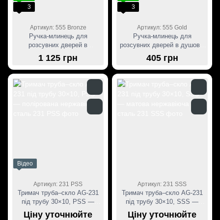
3
3
Артикул: 555 Bronze
Артикул: 555 Gold
Ручка-млинець для
Ручка-млинець для
розсувних дверей в
розсувних дверей в душову,
душову,діаметр 50(бронзова
діаметр 50 (золота
1 125 грн
405 грн
нержавіюча сталь)
нержавіюча сталь)
Відео
Артикул: 231 PSS
Артикул: 231 SSS
Тримач труба–скло AG-231
Тримач труба–скло AG-231
під трубу 30×10, PSS —
під трубу 30×10, SSS —
полірована нержавіюча сталь
матова нержавіюча сталь
Ціну уточнюйте
Ціну уточнюйте