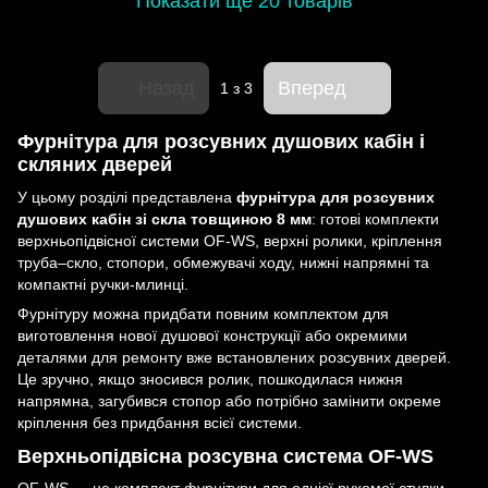
Показати ще 20 товарів
Назад
Вперед
1
з 3
Фурнітура для розсувних душових кабін і
скляних дверей
У цьому розділі представлена
фурнітура для розсувних
душових кабін зі скла товщиною 8 мм
: готові комплекти
верхньопідвісної системи OF-WS, верхні ролики, кріплення
труба–скло, стопори, обмежувачі ходу, нижні напрямні та
компактні ручки-млинці.
Фурнітуру можна придбати повним комплектом для
виготовлення нової душової конструкції або окремими
деталями для ремонту вже встановлених розсувних дверей.
Це зручно, якщо зносився ролик, пошкодилася нижня
напрямна, загубився стопор або потрібно замінити окреме
кріплення без придбання всієї системи.
Верхньопідвісна розсувна система OF-WS