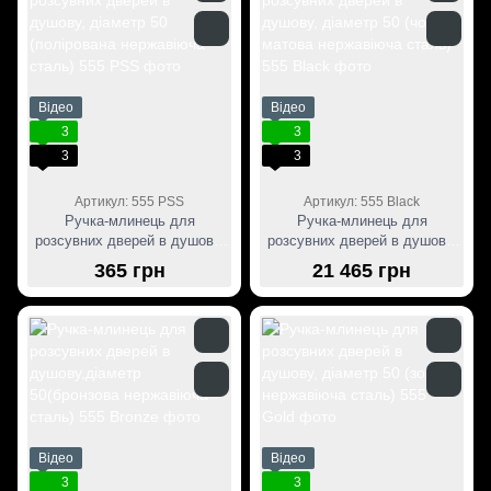
Відео
Відео
3
3
3
3
Артикул: 555 PSS
Артикул: 555 Black
Ручка-млинець для
Ручка-млинець для
розсувних дверей в душову,
розсувних дверей в душову,
діаметр 50 (полірована
діаметр 50 (чорна матова
365 грн
21 465 грн
нержавіюча сталь)
нержавіюча сталь)
Відео
Відео
3
3