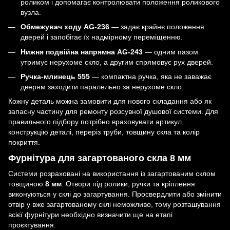
роликом і допомагає контролювати положення роликового
вузла.
Обмежувач ходу AG-236
— задає крайнє положення
дверей і запобігає їх надмірному переміщенню.
Нижня подвійна напрямна AG-243
— одним пазом
утримує нерухоме скло, а другим спрямовує рух дверей.
Ручка-млинець 555
— компактна ручка, яка не заважає
дверям заходити паралельно за нерухоме скло.
Кожну деталь можна замовити для нового складання або як
запасну частину для ремонту розсувної душової системи. Для
правильного підбору потрібно враховувати артикул,
конструкцію деталі, переріз труби, товщину скла та колір
покриття.
Фурнітура для загартованого скла 8 мм
Системи розраховані на використання із загартованим склом
товщиною
8 мм
. Отвори під ролики, ручки та кріплення
виконуються у склі до загартування. Просвердлити або змінити
отвір у вже загартованому склі неможливо, тому розташування
всієї фурнітури необхідно визначити ще на етапі
проєктування.