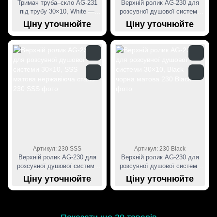
Тримач труба–скло AG-231
Верхній ролик AG-230 для
під трубу 30×10, White —
розсувної душової системи
біла матова
30×10, PSS — полірована
Ціну уточнюйте
Ціну уточнюйте
нержавіюча сталь
Артикул: 230 SSS
Артикул: 230 Black
Верхній ролик AG-230 для
Верхній ролик AG-230 для
розсувної душової системи
розсувної душової системи
30×10, SSS — матова
30×10, Black — чорна матова
Ціну уточнюйте
Ціну уточнюйте
нержавіюча сталь