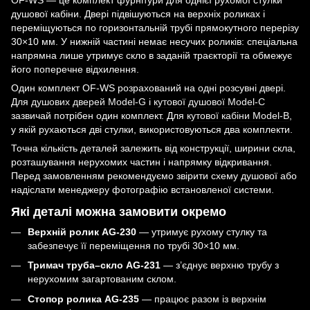
OF-WS — це комплект фурнітури для однієї рухомої стулки
душової кабіни. Двері підвішуються на верхніх роликах і
переміщуються по горизонтальній трубі прямокутного перерізу
30×10 мм. У нижній частині немає несучих роликів: спеціальна
напрямна лише утримує скло в заданій траєкторії та обмежує
його поперечне відхилення.
Один комплект OF-WS розрахований на одні розсувні двері.
Для
душових дверей Model-G
і
кутової душової Model-C
зазвичай потрібен один комплект. Для
кутової кабіни Model-B
,
у якій рухаються дві стулки, використовуються два комплекти.
Точна кількість деталей залежить від конструкції, ширини скла,
розташування нерухомих частин і напрямку відкривання.
Перед замовленням рекомендуємо звірити схему душової або
надіслати менеджеру фотографію встановленої системи.
Які деталі можна замовити окремо
Верхній ролик AG-230
— утримує рухому стулку та
забезпечує її переміщення по трубі 30×10 мм.
Тримач труба–скло AG-231
— з’єднує верхню трубу з
нерухомим загартованим склом.
Стопор ролика AG-235
— працює разом із верхнім