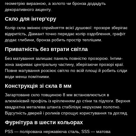
геометрію виразною, а золото чи бронза додадуть
декоративного акценту.
Скло для інтер’єру
Колір скла змінює сприйняття всієї душової: прозоре зберігає
відкритість, Діамант точно передає колір оздоблення, графіт
додає глибини, бронза робить простір теплішим.
Приватність без втрати світла
Без матування залишає панель повністю прозорою. Інтим-
зона закриває центральну частину, зберігаючи прозорі краї.
Повне матування розсіює світло по всій площі й робить сліди
води менш помітними.
Конструкція зі скла 8 мм
Загартоване скло товщиною 8 мм встановлюється в
алюмінієвий профіль із кріпленням до стіни та підлоги. Верхня
квадратна металева штанга стабілізує нерухоме полотно.
Відсутність дверей і роликів спрощує користування та догляд.
Фурнітура в шести кольорах
PSS — полірована нержавіюча сталь, SSS — матова