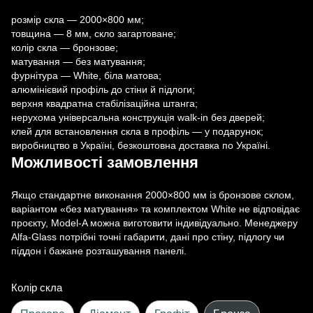
розмір скла — 2000×800 мм;
товщина — 8 мм, скло загартоване;
колір скла — бронзове;
матування — без матування;
фурнітура — White, біла матова;
алюмінієвий профіль до стіни й підлоги;
верхня квадратна стабілізаційна штанга;
нерухома універсальна конструкція walk-in без дверей;
клей для встановлення скла в профіль — у подарунок;
виробництво в Україні, безкоштовна доставка по Україні.
Можливості замовлення
Якщо стандартне виконання 2000×800 мм із бронзове склом,
варіантом «без матування» та комплектом White не відповідає
проєкту, Model-A можна виготовити індивідуально. Менеджеру
Alfa-Glass потрібні точні габарити, дані про стіну, підлогу чи
піддон і бажане розташування панелі.
Колір скла