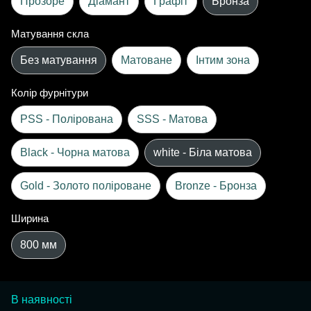
Прозоре
Діамант
Графіт
Бронза
Матування скла
Без матування
Матоване
Інтим зона
Колір фурнітури
PSS - Полірована
SSS - Матова
Black - Чорна матова
white - Біла матова
Gold - Золото поліроване
Bronze - Бронза
Ширина
800 мм
В наявності