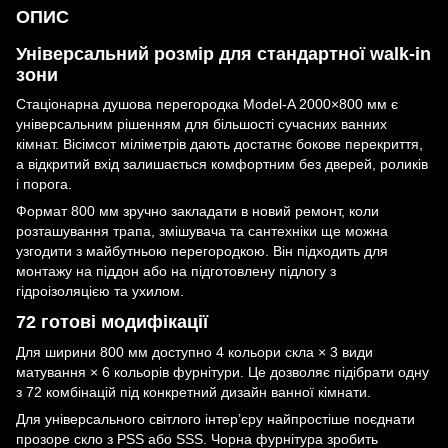
ОПИС
Універсальний розмір для стандартної walk-in
зони
Стаціонарна душова перегородка Model-A 2000×800 мм є
універсальним рішенням для більшості сучасних ванних
кімнат. Вісімсот міліметрів дають достатнє бокове перекриття,
а відкритий вхід залишається комфортним без дверей, роликів
і порога.
Формат 800 мм зручно закладати в новий ремонт, коли
розташування трапа, змішувача та сантехніки ще можна
узгодити з майбутньою перегородкою. Він підходить для
монтажу на піддон або на підготовлену підлогу з
гідроізоляцією та ухилом.
72 готові модифікації
Для ширини 800 мм доступно 4 кольори скла × 3 види
матування × 6 кольорів фурнітури. Це дозволяє підібрати одну
з 72 комбінацій під конкретний дизайн ванної кімнати.
Для універсального світлого інтер’єру найпростіше поєднати
прозоре скло з PSS або SSS. Чорна фурнітура зробить