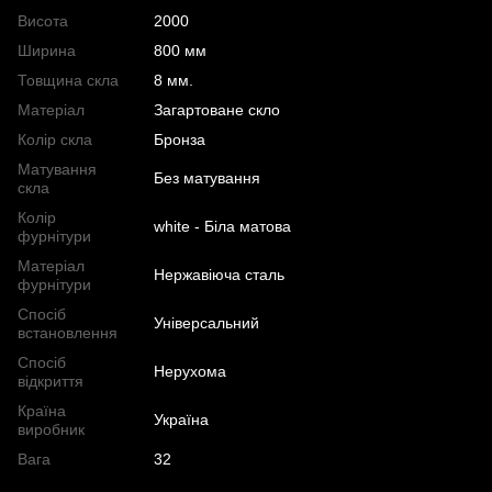
Висота
2000
Ширина
800 мм
Товщина скла
8 мм.
Матеріал
Загартоване скло
Колір скла
Бронза
Матування
Без матування
скла
Колір
white - Біла матова
фурнітури
Матеріал
Нержавіюча сталь
фурнітури
Спосіб
Універсальний
встановлення
Спосіб
Нерухома
відкриття
Країна
Україна
виробник
Вага
32