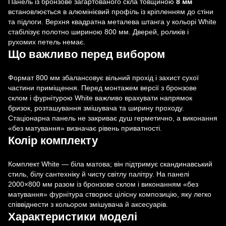
Панель із бронзове загартованого скла товщиною
8 мм
встановлюється в алюмінієвий профіль із кріпленням до стіни
та підлоги. Верхня квадратна металева штанга у кольорі White
стабілізує полотно шириною 800 мм. Дверей, роликів і
рухомих петель немає.
Що важливо перед вибором
Формат 800 мм збалансовує вільний прохід і захист сухої
частини приміщення. Перед монтажем версії з бронзове
склом і фурнітурою White важливо врахувати напрямок
бризок, розташування змішувача та ширину проходу.
Стаціонарна панель не закриває душ герметично, а виконання
«без матування» визначає рівень приватності.
Колір комплекту
Комплект White — біла матова; він підтримує скандинавський
стиль, білу сантехніку й чисту світлу палітру. На панелі
2000×800 мм разом із бронзове склом і виконанням «без
матування» фурнітура створює цілісну композицію, яку легко
співвіднести з кольором змішувача й аксесуарів.
Характеристики моделі