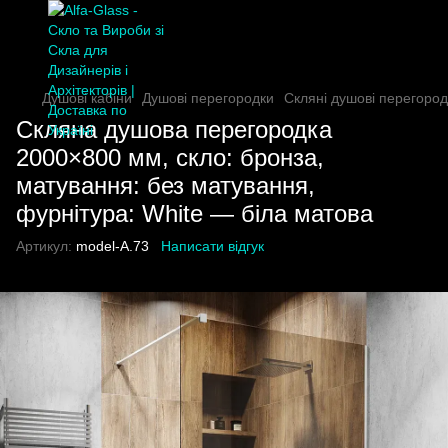
Душові кабіни
Душові перегородки
Скляні душові перегород
Скляна душова перегородка
2000×800 мм, скло: бронза,
матування: без матування,
фурнітура: White — біла матова
Артикул:
model-A.73
Написати відгук