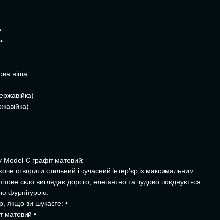
•
•
ова ніша
ержавійка)
ржавійка)
у Model-C графіт матовий:
 хоче створити стильний і сучасний інтер’єр із максимальним
фітове скло виглядає дорого, елегантно та чудово поєднується
ою фурнітурою.
, якщо ви шукаєте: •
іт матовий •