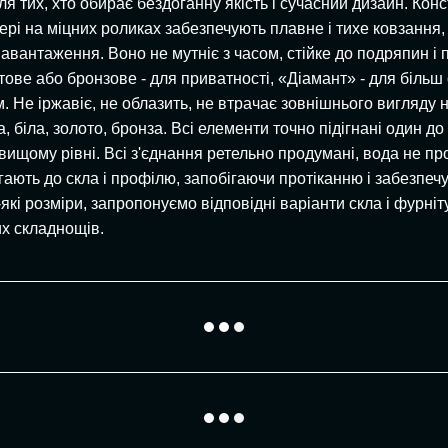
я тих, хто обирає бездоганну якість і сучасний дизайн. Кон
вері на міцних роликах забезпечують плавне і тихе ковзання
авантаження. Воно не мутніє з часом, стійке до подряпин і п
тове або бронзове - для приватності, «Діамант» - для більш 
 Не іржавіє, не облазить, не втрачає зовнішнього вигляду на
, біла, золото, бронза. Всі елементи точно підігнані один 
а вищому рівні. Всі з'єднання ретельно продумані, вода не 
гають до скла і профілю, запобігаючи протіканню і забезпечу
і розміри, запропонуємо відповідні варіанти скла і фурніт
их складнощів.