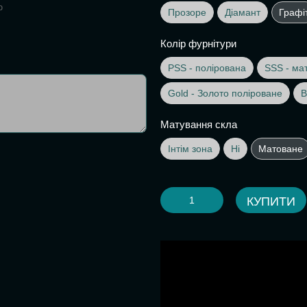
ю
Прозоре
Діамант
Графі
Колір фурнітури
PSS - полірована
SSS - ма
Gold - Золото поліроване
B
Матування скла
Інтім зона
Ні
Матоване
КУПИТИ