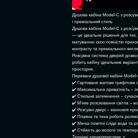
Душова кабіна Model-C з розсу
і преміальний стиль
Душова кабіна Model-C з розсув
— це ідеальне рішення для тих, 
матуванню скло повністю прихову
контрасту та преміального вигля
Розсувна система дверей дозво
робить кабіну ідеальним варіан
просторих.
Переваги душової кабіни Model-C
✔️ Гартоване матове графітове ск
✔️ Максимальна приватність – п
✔️ Стильне затемнення – сучасн
✔️ М’яке розсіювання світла – 
✔️ Розсувні двері – економія про
✔️ Плавна та тиха робота ролико
✔️ Менш помітні сліди води та р
✔️ Стійкість до вологи та темпе
Технічні характеристики: •