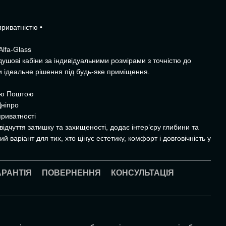
риватністю •
Alfa-Glass
душові кабіни за індивідуальними розмірами з точністю до
и ідеальне рішення під будь-яке приміщення.
вою Поштою
Дніпро
риватності
ідчуття затишку та захищеності, додає інтер’єру глибини та
й варіант для тих, хто цінує естетику, комфорт і довговічність у
АРАНТІЯ
ПОВЕРНЕННЯ
КОНСУЛЬТАЦІЯ