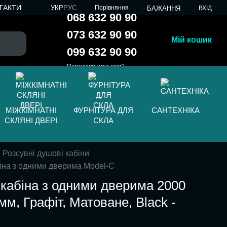
ТАКТИ
УКР
РУС
Порівняння
БАЖАННЯ
ВХІД
068 632 90 90
073 632 90 90
Мій кошик
099 632 90 90
Передзвонити вам?
МІЖКІМНАТНІ
ФУРНІТУРА ДЛЯ
САНТЕХНІКА
СКЛЯНІ ДВЕРІ
СКЛА
Розсувні душові кабіни
іна з одними дверима Model-C
кабіна з одними дверима 2000
мм, Графіт, Матоване, Black -