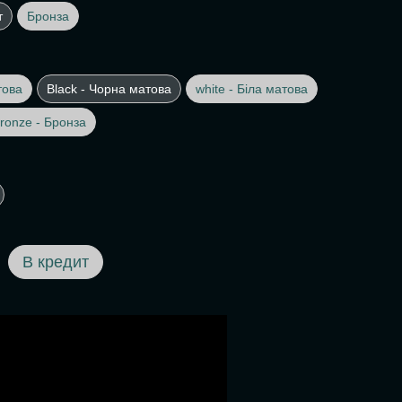
т
Бронза
това
Black - Чорна матова
white - Біла матова
ronze - Бронза
В кредит