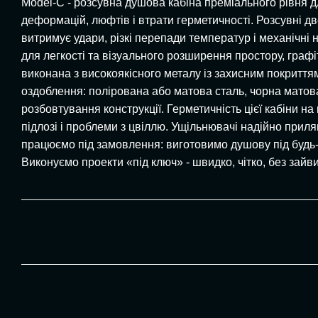
Model-C - розсувна душова кабіна преміального рівня дл
деформацій, люфтів і втрати герметичності. Розсувні д
витримує удари, різкі перепади температур і механічні н
для легкості та візуального розширення простору, графі
виконана з високоякісного металу із захисним покриттям.
оздоблення: полірована або матова сталь, чорна матова
розбовтування конструкції. Герметичність цієї кабіни н
підлозі і проблеми з цвіллю. Ущільнювачі надійно приля
працюємо під замовлення: виготовимо душову під будь-як
Виконуємо проекти «під ключ» - швидко, чітко, без зайв