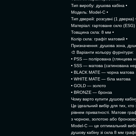
Тип виробу: душова кабіна •
Модель: Model-C •
Тип дверей: розсувні (1 дверка) 
Матеріал: гартоване скло (ESG) 
Товщина скла: 8 мм •
Колір скла: графіт матовий •
Призначення: душова зона, душ
🎨 Варіанти кольору фурнітури:
• PSS — полірована (глянцева н
• SSS — матова (сатинована не
• BLACK MATE — чорна матова
• WHITE MATE — біла матова
• GOLD — золото
• BRONZE — бронза
Чому варто купити душову кабін
Це ідеальний вибір для тих, хто
рівнем приватності. Матове гра
з чорною, золотою або бронзов
Model-C — це оптимальний вибір
душову кабіну зі скла 8 мм граф