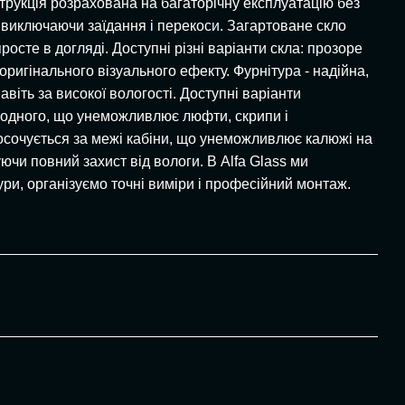
струкція розрахована на багаторічну експлуатацію без
, виключаючи заїдання і перекоси. Загартоване скло
росте в догляді. Доступні різні варіанти скла: прозоре
оригінального візуального ефекту. Фурнітура - надійна,
віть за високої вологості. Доступні варіанти
до одного, що унеможливлює люфти, скрипи і
просочується за межі кабіни, що унеможливлює калюжі на
ючи повний захист від вологи. В Alfa Glass ми
ури, організуємо точні виміри і професійний монтаж.