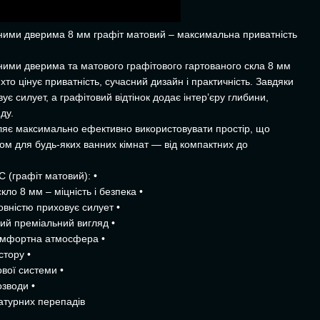
вними дверима 8 мм графіт матовий – максимальна приватність
ними дверима та матового графітового гартованого скла 8 мм
хто цінує приватність, сучасний дизайн і практичність. Завдяки
є силует, а графітовий відтінок додає інтер’єру глибини,
ду.
ляє максимально ефективно використовувати простір, що
том для будь-яких ванних кімнат — від компактних до
 (графіт матовий): •
ло 8 мм – міцність і безпека •
овністю приховує силует •
ий преміальний вигляд •
комфортна атмосфера •
стору •
вої системи •
озводи •
ратурних перепадів