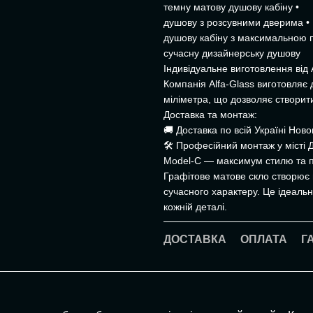
темну матову душову кабіну •
душову з розсувними дверима •
душову кабіну з максимальною п
сучасну дизайнерську душову
Індивідуальне виготовлення від 
Компанія Alfa-Glass виготовляє 
міліметра, що дозволяє створит
Доставка та монтаж:
🚚 Доставка по всій Україні Но
🛠 Професійний монтаж у місті 
Model-C — максимум стилю та п
Графітове матове скло створює в
сучасного характеру. Це ідеальни
кожній деталі.
ДОСТАВКА
ОПЛАТА
Г