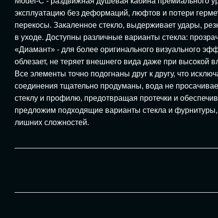
Model-C - раздвижная душевая кабина премиального ур
эксплуатацию без деформаций, люфтов и потери гермет
перекосы. Закаленное стекло, выдерживает удары, рез
в уходе. Доступны различные варианты стекла: прозрач
«Диамант» - для более оригинального визуального эфф
облезает, не теряет внешнего вида даже при высокой в
Все элементы точно подогнаны друг к другу, что искл
соединения тщательно продуманы, вода не просачивает
стеклу и профилю, предотвращая протечки и обеспечив
предложим подходящие варианты стекла и фурнитуры, 
лишних сложностей.