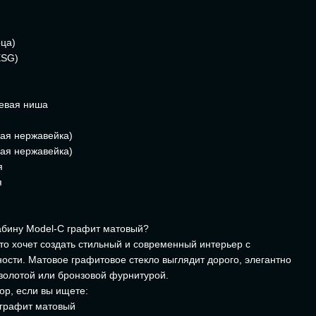
рца)
ESG)
шевая ниша
ая нержавейка)
ая нержавейка)
я
я
абину Model-C графит матовый?
то хочет создать стильный и современный интерьер с
сти. Матовое графитовое стекло выглядит дорого, элегантно
 золотой или бронзовой фурнитурой.
ор, если вы ищете:
 графит матовый