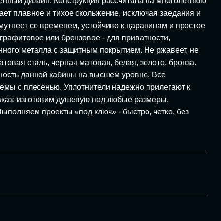
менный дизайн. Конструкция рассчитана на многолетнюю
ет плавное и тихое скольжение, исключая заедания и
мутнеет со временем, устойчиво к царапинам и простое
 графитовое или бронзовое - для приватности,
нного металла с защитным покрытием. Не ржавеет, не
товая сталь, черная матовая, белая, золото, бронза.
чность данной кабины на высшем уровне. Все
лемы с плесенью. Уплотнители надежно прилегают к
заказ: изготовим душевую под любые размеры,
полняем проекты «под ключ» - быстро, четко, без