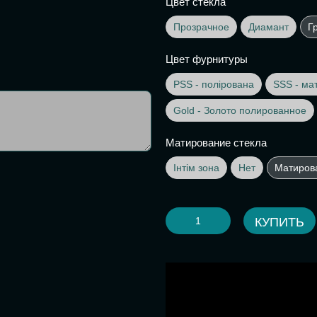
Цвет стекла
Прозрачное
Диамант
Г
Цвет фурнитуры
PSS - полірована
SSS - ма
Gold - Золото полированное
Матирование стекла
Інтім зона
Нет
Матиров
КУПИТЬ