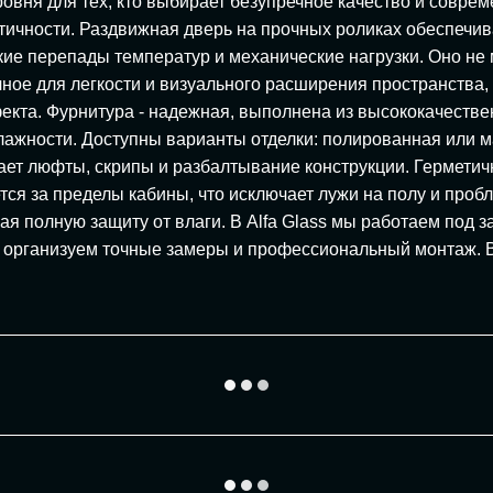
овня для тех, кто выбирает безупречное качество и совре
ичности. Раздвижная дверь на прочных роликах обеспечива
кие перепады температур и механические нагрузки. Оно не 
ное для легкости и визуального расширения пространства,
екта. Фурнитура - надежная, выполнена из высококачестве
лажности. Доступны варианты отделки: полированная или ма
ючает люфты, скрипы и разбалтывание конструкции. Гермети
ся за пределы кабины, что исключает лужи на полу и проб
ая полную защиту от влаги. В Alfa Glass мы работаем под 
организуем точные замеры и профессиональный монтаж. Вы