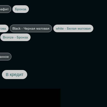
рафит
Бронза
това
Black - Черная матовая
white - Белая матовая
Bronze - Бронза
анное
В кредит