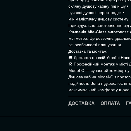
скляну душову кабіну під нішу •
сучасні душові перегородки •
мінімалістичну душову систему
Індивідуальне виготовлення від 
Компанія Alfa-Glass виготовляє 
міліметра. Це дозволяє ідеальн
всі особливості планування.
Доставка та монтаж:
🚚 Доставка по всій Україні Но
🛠 Професійний монтаж у місті 
Model-C — сучасний комфорт у 
Душова кабіна Model-C з прозор
надійності. Вона підкреслює інте
максимальний комфорт у щоден
ДОСТАВКА
ОПЛАТА
Г