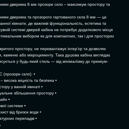
вними дверима 8 мм прозоре скло – максимум простору та
ними дверима та прозорого гартованого скла 8 мм — це
анної кімнати, де важливі функціональність, естетика та
увній системі дверей кабіна не потребує додаткового місця
оптимальним вибором як для компактних, так і для просторих
критого простору, не перевантажує інтер’єр та дозволяє
и, каменю або мікроцементу. Така душова кабіна виглядає
исується у будь-який стиль — від мінімалізму до преміум-
 (прозоре скло): •
– висока міцність та безпека •
тору у ванній кімнаті •
зуальне збільшення простору •
айн •
вої системи •
ахист від бризок води •
ратурних перепадів •
ь