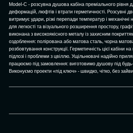
Model-C - розсувна душова кабіна преміального рівня дл
деформацій, люфтів і втрати герметичності. Розсувні д
витримує удари, різкі перепади температур і механічні н
для легкості та візуального розширення простору, графі
виконана з високоякісного металу із захисним покриттям.
оздоблення: полірована або матова сталь, чорна матова
розбовтування конструкції. Герметичність цієї кабіни н
підлозі і проблеми з цвіллю. Ущільнювачі надійно приля
працюємо під замовлення: виготовимо душову під будь-як
Виконуємо проекти «під ключ» - швидко, чітко, без зайв