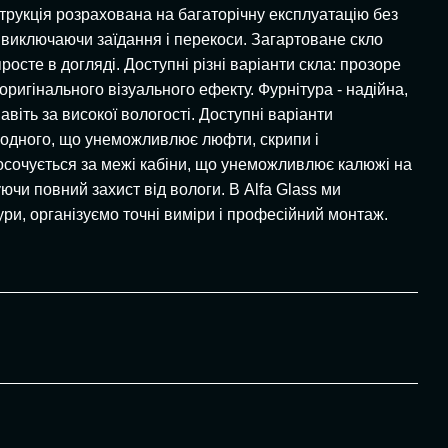
струкція розрахована на багаторічну експлуатацію без
, виключаючи заїдання і перекоси. Загартоване скло
росте в догляді. Доступні різні варіанти скла: прозоре
оригінального візуального ефекту. Фурнітура - надійна,
віть за високої вологості. Доступні варіанти
до одного, що унеможливлює люфти, скрипи і
просочується за межі кабіни, що унеможливлює калюжі на
ючи повний захист від вологи. В Alfa Glass ми
ури, організуємо точні виміри і професійний монтаж.