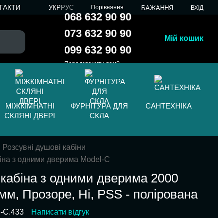
ТАКТИ
УКР
РУС
Порівняння
БАЖАННЯ
ВХІД
068 632 90 90
073 632 90 90
Мій кошик
099 632 90 90
Передзвонити вам?
МІЖКІМНАТНІ
ФУРНІТУРА ДЛЯ
САНТЕХНІКА
СКЛЯНІ ДВЕРІ
СКЛА
Розсувні душові кабіни
іна з одними дверима Model-C
кабіна з одними дверима 2000
мм, Прозоре, Ні, PSS - полірована
l-C.433
Написати відгук