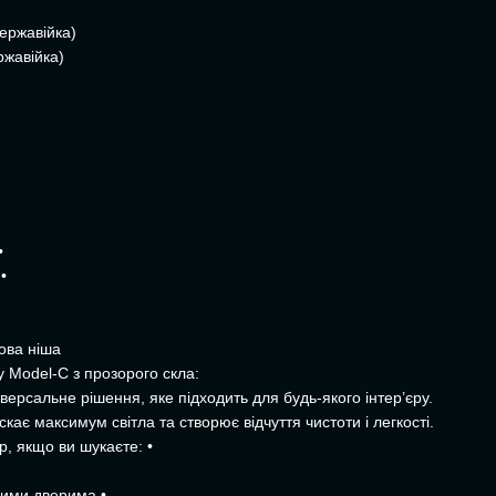
ержавійка)
ржавійка)
•
•
ова ніша
у Model-C з прозорого скла:
ерсальне рішення, яке підходить для будь-якого інтер’єру.
кає максимум світла та створює відчуття чистоти і легкості.
, якщо ви шукаєте: •
ними дверима •