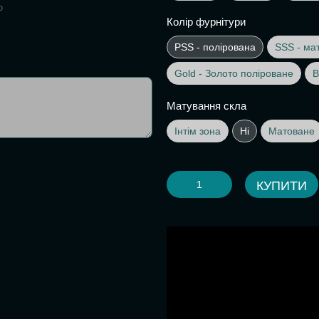
ю
Колір фурнітури
PSS - полірована
SSS - ма
Gold - Золото поліроване
B
Матування скла
Інтім зона
Ні
Матоване
КУПИТИ