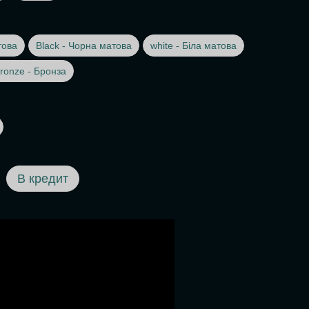
това
Black - Чорна матова
white - Біла матова
ronze - Бронза
В кредит