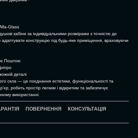
Alfa-Glass
душові кабіни за індивідуальними розмірами з точністю до
о адаптувати конструкцію під будь-яке приміщення, враховуючи
вою Поштою
Дніпро
кожній деталі
ого скла — це поєднання естетики, функціональності та
р’єр, робить простір легким і відкритим та забезпечує
ному використанні.
АРАНТІЯ
ПОВЕРНЕННЯ
КОНСУЛЬТАЦІЯ