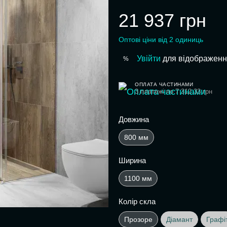
21 937 грн
Оптові ціни від 2 одиниць
Увійти
для відображенн
%
ОПЛАТА ЧАСТИНАМИ
3 платежі по 7 312.33 грн
Довжина
800 мм
Ширина
1100 мм
Колір скла
Прозоре
Діамант
Графі