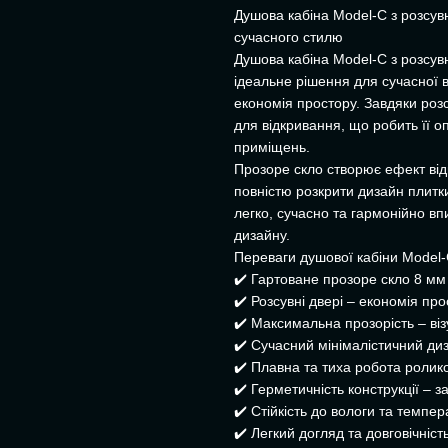
Душова кабіна Model-C з розсу
сучасного стилю
Душова кабіна Model-C з розсув
ідеальне рішення для сучасної в
економія простору. Завдяки розс
для відкривання, що робить її 
приміщень.
Прозоре скло створює ефект від
повністю розкрити дизайн плитк
легко, сучасно та гармонійно вп
дизайну.
Переваги душової кабіни Model-C
✔️ Гартоване прозоре скло 8 мм 
✔️ Розсувні двері – економія прос
✔️ Максимальна прозорість – ві
✔️ Сучасний мінімалістичний диз
✔️ Плавна та тиха робота ролико
✔️ Герметичність конструкції – з
✔️ Стійкість до вологи та темпе
✔️ Легкий догляд та довговічніст