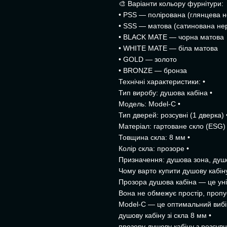
🎨 Варіанти кольору фурнітури:
• PSS — полірована (глянцева н
• SSS — матова (сатинована не
• BLACK MATE — чорна матова
• WHITE MATE — біла матова
• GOLD — золото
• BRONZE — бронза
Технічні характеристики: •
Тип виробу: душова кабіна •
Модель: Model-C •
Тип дверей: розсувні (1 дверка) 
Матеріал: гартоване скло (ESG) 
Товщина скла: 8 мм •
Колір скла: прозоре •
Призначення: душова зона, душ
Чому варто купити душову кабін
Прозора душова кабіна — це унів
Вона не обмежує простір, пропус
Model-C — це оптимальний вибір
душову кабіну зі скла 8 мм •
прозору душову кабіну з розсув