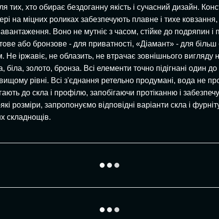
я тих, хто обирає бездоганну якість і сучасний дизайн. Кон
вері на міцних роликах забезпечують плавне і тихе ковзання
авантаження. Воно не мутніє з часом, стійке до подряпин і п
тове або бронзове - для приватності, «Діамант» - для більш 
 Не іржавіє, не облазить, не втрачає зовнішнього вигляду на
, біла, золото, бронза. Всі елементи точно підігнані один 
а вищому рівні. Всі з'єднання ретельно продумані, вода не 
гають до скла і профілю, запобігаючи протіканню і забезпечу
і розміри, запропонуємо відповідні варіанти скла і фурніт
их складнощів.