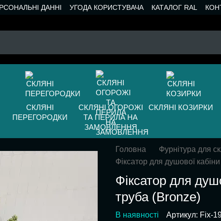
РСОНАЛЬНІ ДАННІ
УГОДА КОРИСТУВАЧА
КАТАЛОГ RAL
КОН
СКЛЯНІ
СКЛЯНІ ОГОРОЖІ
СКЛЯНІ КОЗИРКИ
ПЕРЕГОРОДКИ
ТА ПЕРИЛА НА
ЗАМОВЛЕННЯ
Головна
Фурнітура для с
Фіксатор для душової кабіни
Фіксатор для душо
труба (Bronze)
В наявності
Артикул: Fix-1