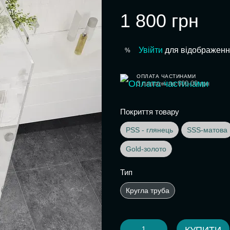
1 800 грн
Увійти
для відображенн
%
ОПЛАТА ЧАСТИНАМИ
3 платежі по 600.00 грн
Покриття товару
PSS - глянець
SSS-матова
Gold-золото
Тип
Кругла труба