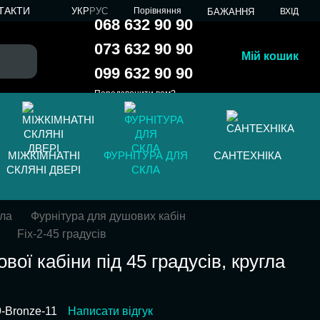
ТАКТИ
УКР
РУС
Порівняння
БАЖАННЯ
ВХІД
068 632 90 90
073 632 90 90
Мій кошик
099 632 90 90
Передзвонити вам?
МІЖКІМНАТНІ
ФУРНІТУРА ДЛЯ
САНТЕХНІКА
СКЛЯНІ ДВЕРІ
СКЛА
кла
Фурнітура для душових кабін
Fix-2-45 градусів
вої кабіни під 45 градусів, кругла
9-Bronze-11
Написати відгук