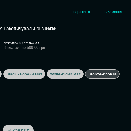
Порівняти
В бажання
я накопичувальної знижки
ПОКУПКА ЧАСТИНАМИ
3 платежі по 600.00 грн
Black - чорний мат
White-білий мат
Bronze-бронза
В кредит