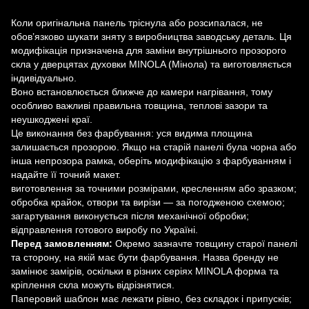
Коли оригінальна панель тріснула або розсипалася, не
обов’язково шукати зняту з виробництва заводську деталь. Ця
модифікація призначена для заміни внутрішнього прозорого
скла у дверцятах духовки MINOLA (Мінола) та виготовляється
індивідуально.
Воно встановлюється ближче до камери нагрівання, тому
особливо важливі правильна товщина, теплові зазори та
неушкоджені краї.
Це виконання без фарбування: уся видима площина
залишається прозорою. Якщо на старій панелі була чорна або
інша непрозора рамка, оберіть модифікацію з фарбуванням і
надайте її точний макет.
виготовлення за точними розмірами, кресленням або зразком;
обробка крайок, отвори та вирізи — за погодженою схемою;
загартування виконується після механічної обробки;
відправлення готового виробу по Україні.
Перед замовленням:
Окремо зазначте товщину старої панелі
та сторону, на якій має бути фарбування. Назва бренду не
замінює замірів, оскільки в різних серіях MINOLA форма та
кріплення скла можуть відрізнятися.
Паперовий шаблон має лежати рівно, без складок і припусків;