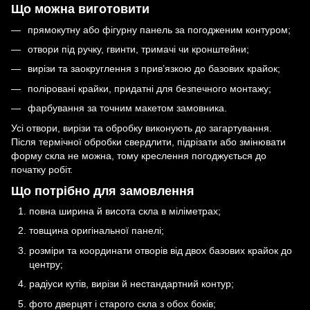
Що можна виготовити
прямокутну або фігурну панель за погодженим контуром;
отвори під ручку, гвинти, тримачі чи кронштейни;
вирізи та заокруглення з прив’язкою до базових крайок;
поліровані крайки, придатні для безпечного монтажу;
фарбування за точним макетом замовника.
Усі отвори, вирізи та обробку виконують до загартування.
Після термічної обробки свердлити, підрізати або змінювати
форму скла не можна, тому креслення погоджується до
початку робіт.
Що потрібно для замовлення
повна ширина й висота скла в міліметрах;
товщина оригінальної панелі;
розміри та координати отворів від двох базових крайок до
центру;
радіуси кутів, вирізи й нестандартний контур;
фото дверцят і старого скла з обох боків;