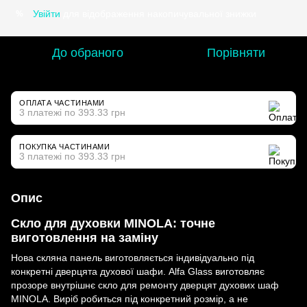
Увійти
для відображення накопичувальної знижки
%
До обраного
Порівняти
ОПЛАТА ЧАСТИНАМИ
3 платежі по 393.33 грн
ПОКУПКА ЧАСТИНАМИ
3 платежі по 393.33 грн
Опис
Скло для духовки MINOLA: точне
виготовлення на заміну
Нова скляна панель виготовляється індивідуально під
конкретні дверцята духової шафи. Alfa Glass виготовляє
прозоре внутрішнє скло для ремонту дверцят духових шаф
MINOLA. Виріб робиться під конкретний розмір, а не