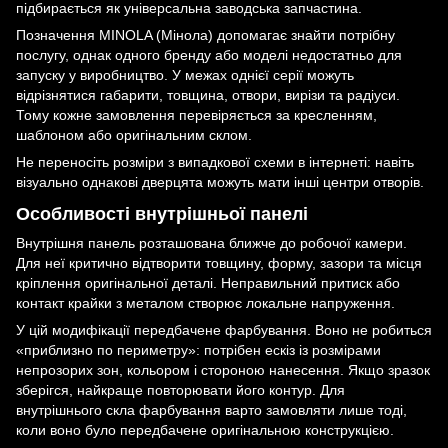
підбирається як універсальна заводська запчастина.
Позначення MINOLA (Мінола) допомагає знайти потрібну
послугу, однак одного бренду або моделі недостатньо для
запуску у виробництво. У межах однієї серії можуть
відрізнятися габарити, товщина, отвори, вирізи та радіуси.
Тому кожне замовлення перевіряється за кресленням,
шаблоном або оригінальним склом.
Не переносіть розміри з випадкової схеми в інтернеті: навіть
візуально однакові дверцята можуть мати інші центри отворів.
Особливості внутрішньої панелі
Внутрішня панель розташована ближче до робочої камери.
Для неї критично відтворити товщину, форму, зазори та місця
кріплення оригінальної деталі. Неправильний притиск або
контакт крайки з металом створює локальне напруження.
У цій модифікації передбачене фарбування. Воно не робиться
«приблизно по периметру»: потрібен ескіз із розмірами
непрозорих зон, кольором і стороною нанесення. Якщо зразок
зберігся, найкраще повторювати його контур. Для
внутрішнього скла фарбування варто замовляти лише тоді,
коли воно було передбачене оригінальною конструкцією.