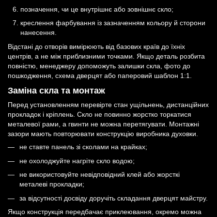
позначення, чи це внутрішнє або зовнішнє скло;
креслення фарбування із зазначенням кольору й сторони
нанесення.
Відстані до отворів вимірюють від базових країв до їхніх
центрів, а не між приблизними точками. Якщо деталь розбита
повністю, менеджеру допоможуть залишки скла, фото до
пошкодження, схема дверцят або паперовий шаблон 1:1.
Заміна скла та монтаж
Перед установленням перевірте стан ущільнень, дистанційних
прокладок і кріплень. Скло не повинно жорстко торкатися
металевої рами, а гвинти не можна перетягувати. Монтажні
зазори мають повторювати конструкцію виробника духовки.
не ставте панель зі сколами на крайках;
не охолоджуйте нагріте скло водою;
не використовуйте невідповідний клей або жорсткі
металеві прокладки;
за відсутності досвіду доручіть складання дверцят майстру.
Якщо конструкція передбачає приклеювання, окремо можна