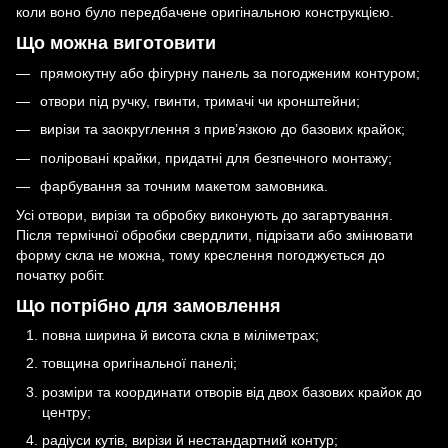
коли воно було передбачене оригінальною конструкцією.
Що можна виготовити
прямокутну або фігурну панель за погодженим контуром;
отвори під ручку, гвинти, тримачі чи кронштейни;
вирізи та заокруглення з прив’язкою до базових крайок;
поліровані крайки, придатні для безпечного монтажу;
фарбування за точним макетом замовника.
Усі отвори, вирізи та обробку виконують до загартування.
Після термічної обробки свердлити, підрізати або змінювати
форму скла не можна, тому креслення погоджується до
початку робіт.
Що потрібно для замовлення
повна ширина й висота скла в міліметрах;
товщина оригінальної панелі;
розміри та координати отворів від двох базових крайок до
центру;
радіуси кутів, вирізи й нестандартний контур;