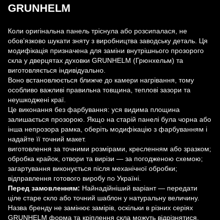
GRUNHELM
Коли оригінальна панель тріснула або розсипалася, не
обов’язково шукати зняту з виробництва заводську деталь. Ця
модифікація призначена для заміни внутрішнього прозорого
скла у дверцятах духовки GRUNHELM (Грюнхельм) та
виготовляється індивідуально.
Воно встановлюється ближче до камери нагрівання, тому
особливо важливі правильна товщина, теплові зазори та
неушкоджені краї.
Це виконання без фарбування: уся видима площина
залишається прозорою. Якщо на старій панелі була чорна або
інша непрозора рамка, оберіть модифікацію з фарбуванням і
надайте її точний макет.
виготовлення за точними розмірами, кресленням або зразком;
обробка крайок, отвори та вирізи — за погодженою схемою;
загартування виконується після механічної обробки;
відправлення готового виробу по Україні.
Перед замовленням:
Найнадійніший варіант — передати
ціле старе скло або точний шаблон у натуральну величину.
Назва бренду не замінює замірів, оскільки в різних серіях
GRUNHELM форма та кріплення скла можуть відрізнятися.