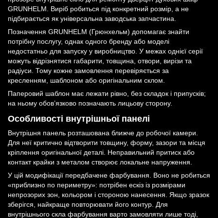
GRUNHELM. Виріб робиться під конкретний розмір, а не
підбирається як універсальна заводська запчастина.
Позначення GRUNHELM (Грюнхельм) допомагає знайти
потрібну послугу, однак одного бренду або моделі
недостатньо для запуску у виробництво. У межах однієї серії
можуть відрізнятися габарити, товщина, отвори, вирізи та
радіуси. Тому кожне замовлення перевіряється за
кресленням, шаблоном або оригінальним склом.
Паперовий шаблон має лежати рівно, без складок і припусків;
на ньому обов’язково позначають лицьову сторону.
Особливості внутрішньої панелі
Внутрішня панель розташована ближче до робочої камери.
Для неї критично відтворити товщину, форму, зазори та місця
кріплення оригінальної деталі. Неправильний притиск або
контакт крайки з металом створює локальне напруження.
У цій модифікації передбачене фарбування. Воно не робиться
«приблизно по периметру»: потрібен ескіз із розмірами
непрозорих зон, кольором і стороною нанесення. Якщо зразок
зберігся, найкраще повторювати його контур. Для
внутрішнього скла фарбування варто замовляти лише тоді,