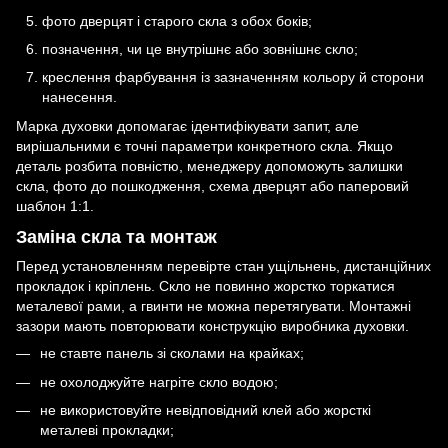
фото дверцят і старого скла з обох боків;
позначення, чи це внутрішнє або зовнішнє скло;
креслення фарбування із зазначенням кольору й сторони
нанесення.
Марка духовки допомагає ідентифікувати запит, але
вирішальними є точні параметри конкретного скла. Якщо
деталь розбита повністю, менеджеру допоможуть залишки
скла, фото до пошкодження, схема дверцят або паперовий
шаблон 1:1.
Заміна скла та монтаж
Перед установленням перевірте стан ущільнень, дистанційних
прокладок і кріплень. Скло не повинно жорстко торкатися
металевої рами, а гвинти не можна перетягувати. Монтажні
зазори мають повторювати конструкцію виробника духовки.
не ставте панель зі сколами на крайках;
не охолоджуйте нагріте скло водою;
не використовуйте невідповідний клей або жорсткі
металеві прокладки;