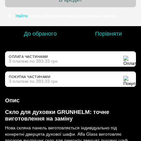
Увійти
для відображення накопичувальної знижки
%
До обраного
Порівняти
ОПЛАТА ЧАСТИНАМИ
3 платежі по 393.33 грн
ПОКУПКА ЧАСТИНАМИ
3 платежі по 393.33 грн
Опис
Скло для духовки GRUNHELM: точне
виготовлення на заміну
Нова скляна панель виготовляється індивідуально під
конкретні дверцята духової шафи. Alfa Glass виготовляє
прозоре внутрішнє скло для ремонту дверцят духових шаф