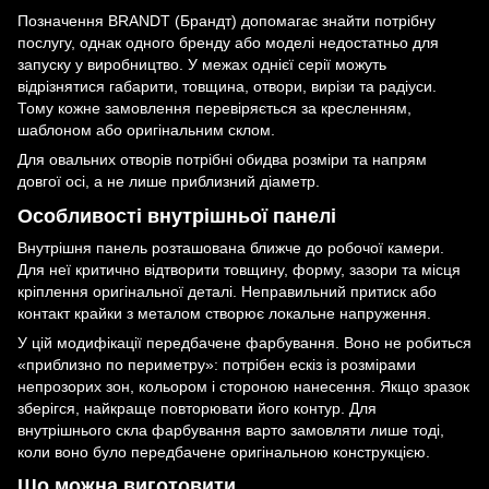
Позначення BRANDT (Брандт) допомагає знайти потрібну
послугу, однак одного бренду або моделі недостатньо для
запуску у виробництво. У межах однієї серії можуть
відрізнятися габарити, товщина, отвори, вирізи та радіуси.
Тому кожне замовлення перевіряється за кресленням,
шаблоном або оригінальним склом.
Для овальних отворів потрібні обидва розміри та напрям
довгої осі, а не лише приблизний діаметр.
Особливості внутрішньої панелі
Внутрішня панель розташована ближче до робочої камери.
Для неї критично відтворити товщину, форму, зазори та місця
кріплення оригінальної деталі. Неправильний притиск або
контакт крайки з металом створює локальне напруження.
У цій модифікації передбачене фарбування. Воно не робиться
«приблизно по периметру»: потрібен ескіз із розмірами
непрозорих зон, кольором і стороною нанесення. Якщо зразок
зберігся, найкраще повторювати його контур. Для
внутрішнього скла фарбування варто замовляти лише тоді,
коли воно було передбачене оригінальною конструкцією.
Що можна виготовити