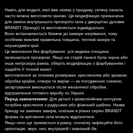
Навіть для моделі, якої вже немає у продажу, скляну панель
часто можна виготовити заново. Ця модифікація призначена
для заміни внутрішнього прозорого скла у дверцятах духовки
BRANDT (Брандт) та виготовляється індивідуально.
Воно встановлюється ближче до камери нагрівання, тому
особливо важливі правильна товщина, теплові зазори та
неушкоджені краї.
Це виконання без фарбування: уся видима площина
залишається прозорою. Якщо на старій панелі була чорна або
інша непрозора рамка, оберіть модифікацію з фарбуванням і
надайте її точний макет.
виготовлення за точними розмірами, кресленням або зразком;
обробка крайок, отвори та вирізи — за погодженою схемою;
загартування виконується після механічної обробки;
відправлення готового виробу по Україні.
Перед замовленням:
Для деталі з криволінійним контуром
потрібне креслення з радіусами або фізичний шаблон. Назва
бренду не замінює замірів, оскільки в різних серіях BRANDT
форма та кріплення скла можуть відрізнятися.
Якщо скло ще тримається в рамці, спочатку зафіксуйте його
орієнтацію: верх, низ, внутрішній і зовнішній бік.