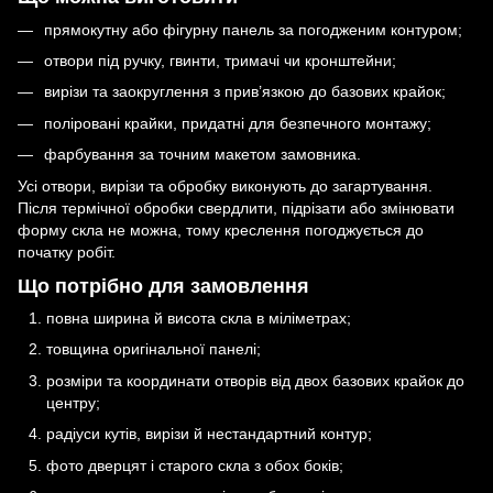
прямокутну або фігурну панель за погодженим контуром;
отвори під ручку, гвинти, тримачі чи кронштейни;
вирізи та заокруглення з прив’язкою до базових крайок;
поліровані крайки, придатні для безпечного монтажу;
фарбування за точним макетом замовника.
Усі отвори, вирізи та обробку виконують до загартування.
Після термічної обробки свердлити, підрізати або змінювати
форму скла не можна, тому креслення погоджується до
початку робіт.
Що потрібно для замовлення
повна ширина й висота скла в міліметрах;
товщина оригінальної панелі;
розміри та координати отворів від двох базових крайок до
центру;
радіуси кутів, вирізи й нестандартний контур;
фото дверцят і старого скла з обох боків;