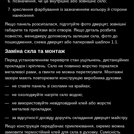
позначення, чи це внутрішнє або зовнішнє скло;
креслення фарбування із зазначенням кольору й сторони
нанесення.
Якщо панель розсипалася, підготуйте фото дверцят, зовнішні
габарити та прив’язки всіх отворів. Якщо деталь розбита
повністю, менеджеру допоможуть залишки скла, фото до
пошкодження, схема дверцят або паперовий шаблон 1:1.
Заміна скла та монтаж
Перед установленням перевірте стан ущільнень, дистанційних
прокладок і кріплень. Скло не повинно жорстко торкатися
металевої рами, а гвинти не можна перетягувати. Монтажні
зазори мають повторювати конструкцію виробника духовки.
не ставте панель зі сколами на крайках;
не охолоджуйте нагріте скло водою;
не використовуйте невідповідний клей або жорсткі
металеві прокладки;
за відсутності досвіду доручіть складання дверцят майстру.
Якщо конструкція передбачає приклеювання, окремо можна
замовити
термостійкий клей для скла в духовку
. Сумісність