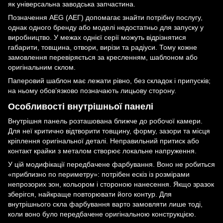
як універсальна заводська запчастина.
Позначення AEG (АЕГ) допомагає знайти потрібну послугу,
однак одного бренду або моделі недостатньо для запуску у
виробництво. У межах однієї серії можуть відрізнятися
габарити, товщина, отвори, вирізи та радіуси. Тому кожне
замовлення перевіряється за кресленням, шаблоном або
оригінальним склом.
Паперовий шаблон має лежати рівно, без складок і припусків;
на ньому обов’язково позначають лицьову сторону.
Особливості внутрішньої панелі
Внутрішня панель розташована ближче до робочої камери.
Для неї критично відтворити товщину, форму, зазори та місця
кріплення оригінальної деталі. Неправильний притиск або
контакт крайки з металом створює локальне напруження.
У цій модифікації передбачене фарбування. Воно не робиться
«приблизно по периметру»: потрібен ескіз із розмірами
непрозорих зон, кольором і стороною нанесення. Якщо зразок
зберігся, найкраще повторювати його контур. Для
внутрішнього скла фарбування варто замовляти лише тоді,
коли воно було передбачене оригінальною конструкцією.