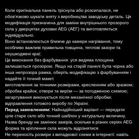
Коли оригінальна панель тріснула або розсипалася, не
обов’язково шукати зняту з виробництва заводську деталь. Ця
модифікація призначена для заміни внутрішнього прозорого
скла у дверцятах духовки AEG (АЕГ) та виготовляється
індивідуально.
Воно встановлюється ближче до камери нагрівання, тому
особливо важливі правильна товщина, теплові зазори та
неушкоджені краї.
Це виконання без фарбування: уся видима площина
залишається прозорою. Якщо на старій панелі була чорна або
інша непрозора рамка, оберіть модифікацію з фарбуванням і
надайте її точний макет.
виготовлення за точними розмірами, кресленням або зразком;
обробка крайок, отвори та вирізи — за погодженою схемою;
загартування виконується після механічної обробки;
відправлення готового виробу по Україні.
Перед замовленням:
Найнадійніший варіант — передати
ціле старе скло або точний шаблон у натуральну величину.
Назва бренду не замінює замірів, оскільки в різних серіях AEG
форма та кріплення скла можуть відрізнятися.
Не переносіть розміри з випадкової схеми в інтернеті: навіть