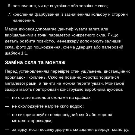
позначення, чи це внутрішнє або зовнішнє скло;
креслення фарбування із зазначенням кольору й сторони
нанесення.
Марка духовки допомагає ідентифікувати запит, але
вирішальними є точні параметри конкретного скла. Якщо
деталь розбита повністю, менеджеру допоможуть залишки
скла, фото до пошкодження, схема дверцят або паперовий
шаблон 1:1.
Заміна скла та монтаж
Перед установленням перевірте стан ущільнень, дистанційних
прокладок і кріплень. Скло не повинно жорстко торкатися
металевої рами, а гвинти не можна перетягувати. Монтажні
зазори мають повторювати конструкцію виробника духовки.
не ставте панель зі сколами на крайках;
не охолоджуйте нагріте скло водою;
не використовуйте невідповідний клей або жорсткі
металеві прокладки;
за відсутності досвіду доручіть складання дверцят майстру.