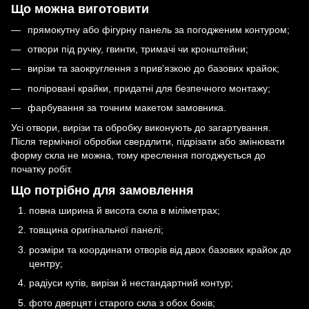
Що можна виготовити
прямокутну або фігурну панель за погодженим контуром;
отвори під ручку, гвинти, тримачі чи кронштейни;
вирізи та заокруглення з прив’язкою до базових крайок;
поліровані крайки, придатні для безпечного монтажу;
фарбування за точним макетом замовника.
Усі отвори, вирізи та обробку виконують до загартування.
Після термічної обробки свердлити, підрізати або змінювати
форму скла не можна, тому креслення погоджується до
початку робіт.
Що потрібно для замовлення
повна ширина й висота скла в міліметрах;
товщина оригінальної панелі;
розміри та координати отворів від двох базових крайок до
центру;
радіуси кутів, вирізи й нестандартний контур;
фото дверцят і старого скла з обох боків;