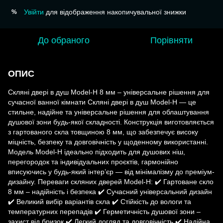
Увійти
для відображення накопичувальної знижки
%
До обраного
Порівняти
ОПИС
Скляні двері в душ Model-H 8 мм – універсальне рішення для
сучасної ванної кімнати Скляні двері в душ Model-H — це
стильне, надійне та універсальне рішення для облаштування
душової зони будь-якої складності. Конструкція виготовляється
з гартованого скла товщиною 8 мм, що забезпечує високу
міцність, безпеку та довговічність у щоденному використанні.
Модель Model-H ідеально підходить для душових ніш,
перегородок та індивідуальних проєктів, гармонійно
вписуючись у будь-який інтер’єр — від мінімалізму до преміум-
дизайну. Переваги скляних дверей Model-H: ✔️ Гартоване скло
8 мм – надійність і безпека ✔️ Сучасний універсальний дизайн
✔️ Великий вибір варіантів скла ✔️ Стійкість до вологи та
температурних перепадів ✔️ Герметичність душової зони –
захист від бризок ✔️ Легкий догляд та довговічність ✔️ Надійна