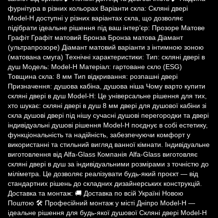
фурнітура в різних кольорах Варіанти скла: Скляні двері
Model-H доступні у різних варіантах скла, що дозволяє
підібрати ідеальне рішення під ваш інтер’єр: Прозоре Матове
Графіт Графіт матовий Бронза Бронза матова Діамант
(ультрапрозоре) Діамант матовий варіанти з інтимною зоною
(матована смуга) Технічні характеристики: Тип: скляні двері в
душ Модель: Model-H Матеріал: гартоване скло (ESG)
Товщина скла: 8 мм Тип відкривання: розпашні двері
Призначення: душова кабіна, душова ніша Чому варто купити
скляні двері в душ Model-H: Це універсальне рішення для тих,
хто шукає: скляні двері в душ 8 мм двері для душової кабіни зі
скла душові двері під нішу сучасні душові перегородки та двері
індивідуальні душові рішення Model-H поєднує в собі естетику,
функціональність та надійність, забезпечуючи комфорт у
використанні та стильний вигляд ванної кімнати. Індивідуальне
виготовлення від Alfa-Glass Компанія Alfa-Glass виготовляє
скляні двері в душ за індивідуальними розмірами з точністю до
міліметра. Це дозволяє реалізувати будь-який проєкт — від
стандартних рішень до складних дизайнерських конструкцій.
Доставка та монтаж: 🚚 Доставка по всій Україні Новою
Поштою 🛠 Професійний монтаж у місті Дніпро Model-H —
ідеальне рішення для будь-якої душової Скляні двері Model-H