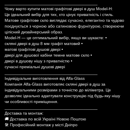
________________________________________
Чому варто купити матові графітові двері в душ Model-H:
Це ідеальний вибір для тих, хто цінує приватність і стиль.
Матове графітове скло виглядає сучасно, елегантно та чудово
поєднується з чорною або сатиновою фурнітурою, створюючи
цілісний дизайнерський образ.
Model-H — це оптимальний вибір, якщо ви шукаєте: •
скляні двері в душ 8 мм графіт матовий •
матові графітові душові двері •
двері для душової кабіни темне матове скло •
двері в душову нішу з приватністю •
сучасні преміальні душові двері
________________________________________
Індивідуальне виготовлення від Alfa-Glass
Компанія Alfa-Glass виготовляє скляні двері в душ за
індивідуальними розмірами з точністю до міліметра. Це
дозволяє ідеально адаптувати конструкцію під будь-яку нішу
чи особливості приміщення.
________________________________________
Доставка та монтаж:
🚚 Доставка по всій Україні Новою Поштою
🛠 Професійний монтаж у місті Дніпро