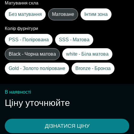
Матування скла
Без матування
Матоване
Інтим зона
Колір фурнітури
PSS - Полірована
SSS - Матова
Black - Чорна матова
white - Біла матова
Gold - Золото поліроване
Bronze - Бронза
В наявності
Ціну уточнюйте
ДІЗНАТИСЯ ЦІНУ