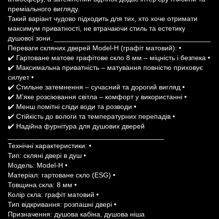
преміального вигляду.
Такий варіант чудово підходить для тих, хто хоче отримати
максимум приватності, не втрачаючи стиль та естетику
душової зони. ________________________________________
Переваги скляних дверей Model-H (графіт матовий): •
✔️ Гартоване матове графітове скло 8 мм – міцність і безпека •
✔️ Максимальна приватність – матування повністю приховує
силует •
✔️ Стильне затемнення – сучасний та дорогий вигляд •
✔️ М’яке розсіювання світла – комфорт у використанні •
✔️ Менш помітні сліди води та розводи •
✔️ Стійкість до вологи та температурних перепадів •
✔️ Надійна фурнітура для душових дверей
________________________________________
Технічні характеристики: •
Тип: скляні двері в душ •
Модель: Model-H •
Матеріал: гартоване скло (ESG) •
Товщина скла: 8 мм •
Колір скла: графіт матовий •
Тип відкривання: розпашні двері •
Призначення: душова кабіна, душова ніша