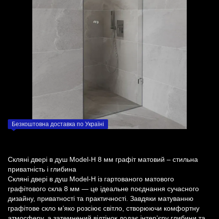
Безкоштовна доставка по Україні
Скляні двері в душ Model-H 8 мм графіт матовий – стильна
приватність і глибина
Скляні двері в душ Model-H із гартованого матового
графітового скла 8 мм — це ідеальне поєднання сучасного
дизайну, приватності та практичності. Завдяки матуванню
графітове скло м’яко розсіює світло, створюючи комфортну
атмосферу, а затемнений відтінок додає інтер’єру глибини та