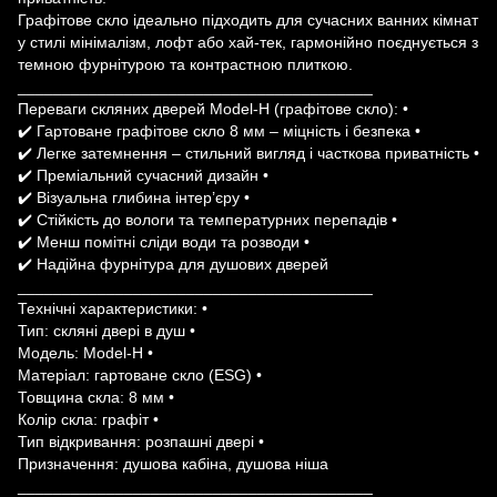
Графітове скло ідеально підходить для сучасних ванних кімнат
у стилі мінімалізм, лофт або хай-тек, гармонійно поєднується з
темною фурнітурою та контрастною плиткою.
________________________________________
Переваги скляних дверей Model-H (графітове скло): •
✔️ Гартоване графітове скло 8 мм – міцність і безпека •
✔️ Легке затемнення – стильний вигляд і часткова приватність •
✔️ Преміальний сучасний дизайн •
✔️ Візуальна глибина інтер’єру •
✔️ Стійкість до вологи та температурних перепадів •
✔️ Менш помітні сліди води та розводи •
✔️ Надійна фурнітура для душових дверей
________________________________________
Технічні характеристики: •
Тип: скляні двері в душ •
Модель: Model-H •
Матеріал: гартоване скло (ESG) •
Товщина скла: 8 мм •
Колір скла: графіт •
Тип відкривання: розпашні двері •
Призначення: душова кабіна, душова ніша
________________________________________