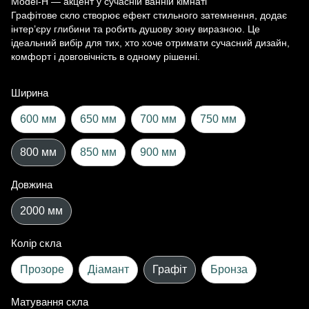
Model-H — акцент у сучасній ванній кімнаті
Графітове скло створює ефект стильного затемнення, додає
інтер’єру глибини та робить душову зону виразною. Це
ідеальний вибір для тих, хто хоче отримати сучасний дизайн,
комфорт і довговічність в одному рішенні.
Ширина
600 мм
650 мм
700 мм
750 мм
800 мм
850 мм
900 мм
Довжина
2000 мм
Колір скла
Прозоре
Діамант
Графіт
Бронза
Матування скла