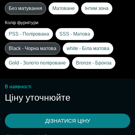
Без матування
Матоване
Інтим зона
Колір фурнітури
PSS - Полірована
SSS - Матова
Black - Чорна матова
white - Біла матова
Gold - Золото поліроване
Bronze - Бронза
В наявності
Ціну уточнюйте
ДІЗНАТИСЯ ЦІНУ