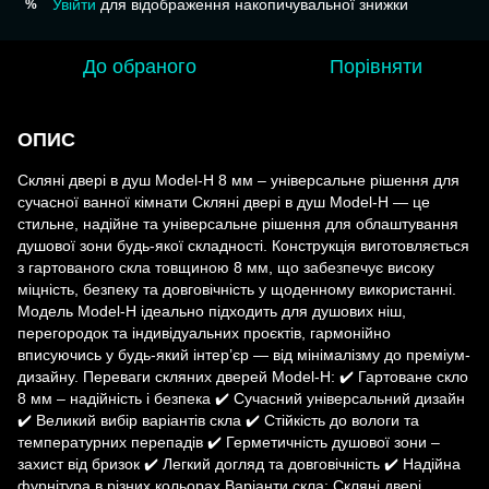
Увійти
для відображення накопичувальної знижки
%
До обраного
Порівняти
ОПИС
Скляні двері в душ Model-H 8 мм – універсальне рішення для
сучасної ванної кімнати Скляні двері в душ Model-H — це
стильне, надійне та універсальне рішення для облаштування
душової зони будь-якої складності. Конструкція виготовляється
з гартованого скла товщиною 8 мм, що забезпечує високу
міцність, безпеку та довговічність у щоденному використанні.
Модель Model-H ідеально підходить для душових ніш,
перегородок та індивідуальних проєктів, гармонійно
вписуючись у будь-який інтер’єр — від мінімалізму до преміум-
дизайну. Переваги скляних дверей Model-H: ✔️ Гартоване скло
8 мм – надійність і безпека ✔️ Сучасний універсальний дизайн
✔️ Великий вибір варіантів скла ✔️ Стійкість до вологи та
температурних перепадів ✔️ Герметичність душової зони –
захист від бризок ✔️ Легкий догляд та довговічність ✔️ Надійна
фурнітура в різних кольорах Варіанти скла: Скляні двері