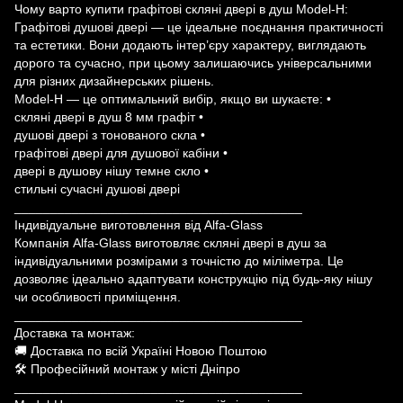
Чому варто купити графітові скляні двері в душ Model-H:
Графітові душові двері — це ідеальне поєднання практичності
та естетики. Вони додають інтер’єру характеру, виглядають
дорого та сучасно, при цьому залишаючись універсальними
для різних дизайнерських рішень.
Model-H — це оптимальний вибір, якщо ви шукаєте: •
скляні двері в душ 8 мм графіт •
душові двері з тонованого скла •
графітові двері для душової кабіни •
двері в душову нішу темне скло •
стильні сучасні душові двері
________________________________________
Індивідуальне виготовлення від Alfa-Glass
Компанія Alfa-Glass виготовляє скляні двері в душ за
індивідуальними розмірами з точністю до міліметра. Це
дозволяє ідеально адаптувати конструкцію під будь-яку нішу
чи особливості приміщення.
________________________________________
Доставка та монтаж:
🚚 Доставка по всій Україні Новою Поштою
🛠 Професійний монтаж у місті Дніпро
________________________________________