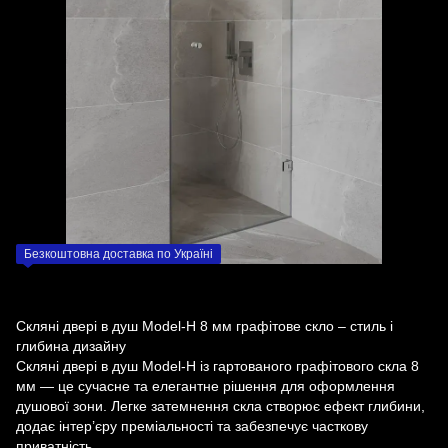
Безкоштовна доставка по Україні
Скляні двері в душ Model-H 8 мм графітове скло – стиль і
глибина дизайну
Скляні двері в душ Model-H із гартованого графітового скла 8
мм — це сучасне та елегантне рішення для оформлення
душової зони. Легке затемнення скла створює ефект глибини,
додає інтер’єру преміальності та забезпечує часткову
приватність.