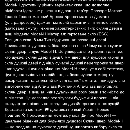
Model-H доступні у різних варіантах скла, що дозволяє
підібрати ідеальне рішення під ваш інтер’єр: Прозоре Матове
Графіт Графіт матовий Бронза Бронза матова Діамант
(ультрапрозоре) Діамант матовий варіанти з інтимною зоною
(матована смуга) Технічні характеристики: Тип: скляні двері в
душ Модель: Model-H Матеріал: гартоване скло (ESG)
Товщина скла: 8 мм Тип відкривання: розпашні двері
Призначення: душова кабіна, душова ніша Чому варто купити
скляні двері в душ Model-H: Це універсальне рішення для тих,
хто шукає: скляні двері в душ 8 мм двері для душової кабіни зі
скла душові двері під нішу сучасні душові перегородки та двері
індивідуальні душові рішення Model-H поєднує в собі естетику,
функціональність та надійність, забезпечуючи комфорт у
використанні та стильний вигляд ванної кімнати. Індивідуальне
виготовлення від Alfa-Glass Компанія Alfa-Glass виготовляє
скляні двері в душ за індивідуальними розмірами з точністю до
міліметра. Це дозволяє реалізувати будь-який проєкт — від
стандартних рішень до складних дизайнерських конструкцій.
Доставка та монтаж: 🚚 Доставка по всій Україні Новою
Поштою 🛠 Професійний монтаж у місті Дніпро Model-H —
ідеальне рішення для будь-якої душової Скляні двері Model-H
— це поєднання сучасного дизайну, широкого вибору скла та