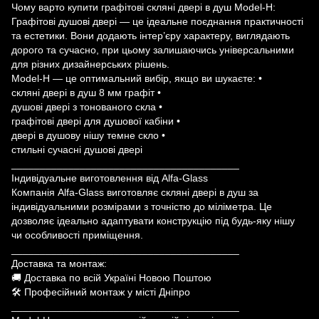
Чому варто купити графітові скляні двері в душ Model-H:
Графітові душові двері — це ідеальне поєднання практичності
та естетики. Вони додають інтер’єру характеру, виглядають
дорого та сучасно, при цьому залишаючись універсальними
для різних дизайнерських рішень.
Model-H — це оптимальний вибір, якщо ви шукаєте: •
скляні двері в душ 8 мм графіт •
душові двері з тонованого скла •
графітові двері для душової кабіни •
двері в душову нішу темне скло •
стильні сучасні душові двері
________________________________________
Індивідуальне виготовлення від Alfa-Glass
Компанія Alfa-Glass виготовляє скляні двері в душ за
індивідуальними розмірами з точністю до міліметра. Це
дозволяє ідеально адаптувати конструкцію під будь-яку нішу
чи особливості приміщення.
________________________________________
Доставка та монтаж:
🚚 Доставка по всій Україні Новою Поштою
🛠 Професійний монтаж у місті Дніпро
________________________________________