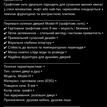
Графітове скло ідеально підходить для сучасних ванних кімнат
у стилі мінімалізм, лофт або хай-тек, гармонійно поєднується з
темною фурнітурою та контрастною плиткою.
________________________________________
Переваги скляних дверей Model-H (графітове скло): •
✔️ Гартоване графітове скло 8 мм – міцність і безпека •
✔️ Легке затемнення – стильний вигляд і часткова приватність •
✔️ Преміальний сучасний дизайн •
✔️ Візуальна глибина інтер’єру •
✔️ Стійкість до вологи та температурних перепадів •
✔️ Менш помітні сліди води та розводи •
✔️ Надійна фурнітура для душових дверей
________________________________________
Технічні характеристики: •
Тип: скляні двері в душ •
Модель: Model-H •
Матеріал: гартоване скло (ESG) •
Товщина скла: 8 мм •
Колір скла: графіт •
Тип відкривання: розпашні двері •
Призначення: душова кабіна, душова ніша
________________________________________