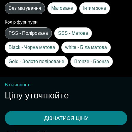
Без матування
Матоване
Інтим зона
Колір фурнітури
PSS - Полірована
SSS - Матова
Black - Чорна матова
white - Біла матова
Gold - Золото поліроване
Bronze - Бронза
В наявності
Ціну уточнюйте
ДІЗНАТИСЯ ЦІНУ