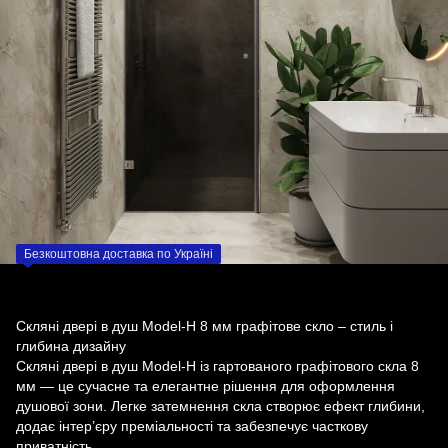
Безкоштовна доставка по Україні
Скляні двері в душ Model-H 8 мм графітове скло – стиль і
глибина дизайну
Скляні двері в душ Model-H із гартованого графітового скла 8
мм — це сучасне та елегантне рішення для оформлення
душової зони. Легке затемнення скла створює ефект глибини,
додає інтер’єру преміальності та забезпечує часткову
приватність.