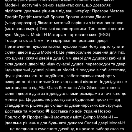
Model-H доступні у різних варіантах скла, що дозволяє
підібрати ідеальне рішення під ваш інтер’єр: Прозоре Матове
Графіт Графіт матовий Бронза Бронза матова Діамант
(ультрапрозоре) Діамант матовий варіанти з інтимною зоною
(матована смуга) Технічні характеристики: Тип: скляні двері в
душ Модель: Model-H Матеріал: гартоване скло (ESG)
Товщина скла: 8 мм Тип відкривання: розпашні двері
Призначення: душова кабіна, душова ніша Чому варто купити
скляні двері в душ Model-H: Це універсальне рішення для тих,
хто шукає: скляні двері в душ 8 мм двері для душової кабіни зі
скла душові двері під нішу сучасні душові перегородки та двері
індивідуальні душові рішення Model-H поєднує в собі естетику,
функціональність та надійність, забезпечуючи комфорт у
використанні та стильний вигляд ванної кімнати. Індивідуальне
виготовлення від Alfa-Glass Компанія Alfa-Glass виготовляє
скляні двері в душ за індивідуальними розмірами з точністю до
міліметра. Це дозволяє реалізувати будь-який проєкт — від
стандартних рішень до складних дизайнерських конструкцій.
Доставка та монтаж: 🚚 Доставка по всій Україні Новою
Поштою 🛠 Професійний монтаж у місті Дніпро Model-H —
ідеальне рішення для будь-якої душової Скляні двері Model-H
— це поєднання сучасного дизайну, широкого вибору скла та