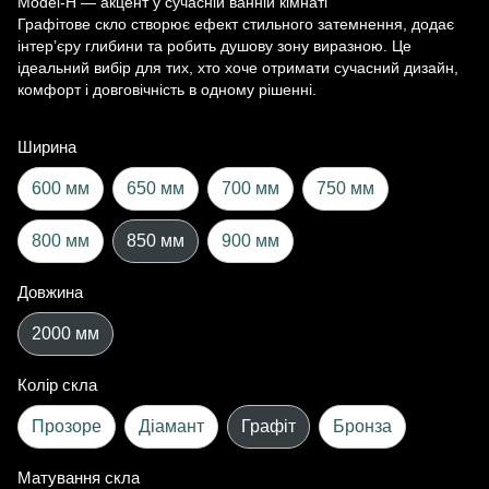
Model-H — акцент у сучасній ванній кімнаті
Графітове скло створює ефект стильного затемнення, додає
інтер’єру глибини та робить душову зону виразною. Це
ідеальний вибір для тих, хто хоче отримати сучасний дизайн,
комфорт і довговічність в одному рішенні.
Ширина
600 мм
650 мм
700 мм
750 мм
800 мм
850 мм
900 мм
Довжина
2000 мм
Колір скла
Прозоре
Діамант
Графіт
Бронза
Матування скла