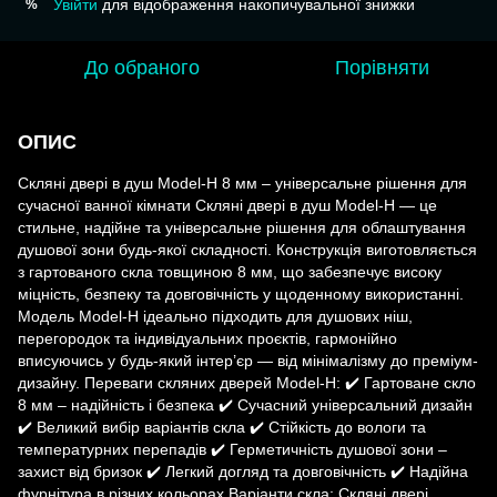
Увійти
для відображення накопичувальної знижки
%
До обраного
Порівняти
ОПИС
Скляні двері в душ Model-H 8 мм – універсальне рішення для
сучасної ванної кімнати Скляні двері в душ Model-H — це
стильне, надійне та універсальне рішення для облаштування
душової зони будь-якої складності. Конструкція виготовляється
з гартованого скла товщиною 8 мм, що забезпечує високу
міцність, безпеку та довговічність у щоденному використанні.
Модель Model-H ідеально підходить для душових ніш,
перегородок та індивідуальних проєктів, гармонійно
вписуючись у будь-який інтер’єр — від мінімалізму до преміум-
дизайну. Переваги скляних дверей Model-H: ✔️ Гартоване скло
8 мм – надійність і безпека ✔️ Сучасний універсальний дизайн
✔️ Великий вибір варіантів скла ✔️ Стійкість до вологи та
температурних перепадів ✔️ Герметичність душової зони –
захист від бризок ✔️ Легкий догляд та довговічність ✔️ Надійна
фурнітура в різних кольорах Варіанти скла: Скляні двері