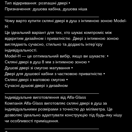
Тип відкривання: розпашні двері •
Призначення: душова кабіна, душова ніша
________________________________________
Чому варто купити скляні двері в душ з інтимною зоною Model-
H:
Це ідеальний варіант для тих, хто шукає компроміс між
відкритим дизайном і приватністю. Двері з інтимною зоною
виглядають сучасно, стильно та додають інтер’єру
індивідуальності.
Model-H — це оптимальний вибір, якщо ви шукаєте: •
Скляні двері в душ 8 мм з інтимною зоною •
Душові двері зі смугою матування •
Двері для душової кабіни з частковою приватністю •
Скляні двері з матовою смугою •
Сучасні душові двері з дизайном
________________________________________
Індивідуальне виготовлення від Alfa-Glass
Компанія Alfa-Glass виготовляє скляні двері в душ за
індивідуальними розмірами з точністю до міліметра. Це
дозволяє ідеально адаптувати конструкцію під будь-яку нішу
чи особливості приміщення.
________________________________________