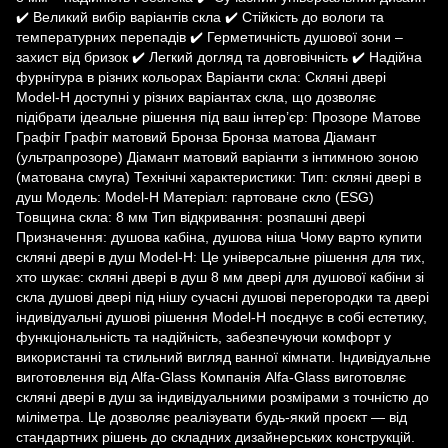
✔️ Великий вибір варіантів скла ✔️ Стійкість до вологи та
температурних перепадів ✔️ Герметичність душової зони –
захист від бризок ✔️ Легкий догляд та довговічність ✔️ Надійна
фурнітура в різних кольорах Варіанти скла: Скляні двері
Model-H доступні у різних варіантах скла, що дозволяє
підібрати ідеальне рішення під ваш інтер’єр: Прозоре Матове
Графіт Графіт матовий Бронза Бронза матова Діамант
(ультрапрозоре) Діамант матовий варіанти з інтимною зоною
(матована смуга) Технічні характеристики: Тип: скляні двері в
душ Модель: Model-H Матеріал: гартоване скло (ESG)
Товщина скла: 8 мм Тип відкривання: розпашні двері
Призначення: душова кабіна, душова ніша Чому варто купити
скляні двері в душ Model-H: Це універсальне рішення для тих,
хто шукає: скляні двері в душ 8 мм двері для душової кабіни зі
скла душові двері під нішу сучасні душові перегородки та двері
індивідуальні душові рішення Model-H поєднує в собі естетику,
функціональність та надійність, забезпечуючи комфорт у
використанні та стильний вигляд ванної кімнати. Індивідуальне
виготовлення від Alfa-Glass Компанія Alfa-Glass виготовляє
скляні двері в душ за індивідуальними розмірами з точністю до
міліметра. Це дозволяє реалізувати будь-який проєкт — від
стандартних рішень до складних дизайнерських конструкцій.