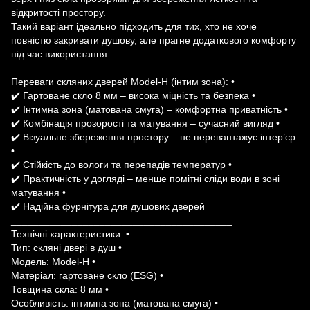
відкритості простору.
Такий варіант ідеально підходить для тих, хто не хоче
повністю закривати душову, але прагне додаткового комфорту
під час використання.
________________________________________
Переваги скляних дверей Model-H (інтим зона): •
✔️ Гартоване скло 8 мм – висока міцність та безпека •
✔️ Інтимна зона (матована смуга) – комфортна приватність •
✔️ Комбінація прозорості та матування – сучасний вигляд •
✔️ Візуальне збереження простору – не перевантажує інтер’єр
•
✔️ Стійкість до вологи та перепадів температур •
✔️ Практичність у догляді – менше помітні сліди води в зоні
матування •
✔️ Надійна фурнітура для душових дверей
________________________________________
Технічні характеристики: •
Тип: скляні двері в душ •
Модель: Model-H •
Матеріал: гартоване скло (ESG) •
Товщина скла: 8 мм •
Особливість: інтимна зона (матована смуга) •