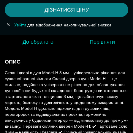
ДІЗНАТИСЯ ЦІНУ
Увійти
для відображення накопичувальної знижки
%
До обраного
Порівняти
ОПИС
Скляні двері в душ Model-H 8 мм – універсальне рішення для
сучасної ванної кімнати Скляні двері в душ Model-H — це
стильне, надійне та універсальне рішення для облаштування
душової зони будь-якої складності. Конструкція виготовляється
з гартованого скла товщиною 8 мм, що забезпечує високу
міцність, безпеку та довговічність у щоденному використанні.
Модель Model-H ідеально підходить для душових ніш,
перегородок та індивідуальних проєктів, гармонійно
вписуючись у будь-який інтер’єр — від мінімалізму до преміум-
дизайну. Переваги скляних дверей Model-H: ✔️ Гартоване скло
8 мм – надійність і безпека ✔️ Сучасний універсальний дизайн