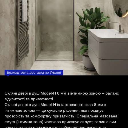
Безкоштовна доставка по Україні
Скляні двері в душ Model-H 8 мм з інтимною зоною – баланс
відкритості та приватності
Скляні двері в душ Model-H із гартованого скла 8 мм з
інтимною зоною — це сучасне рішення, яке поєднує
прозорість та комфортну приватність. Спеціальна матована
смуга (інтимна зона) частково приховує силует, залишаючи
верх і низ скла прозорими для збереження легкості та