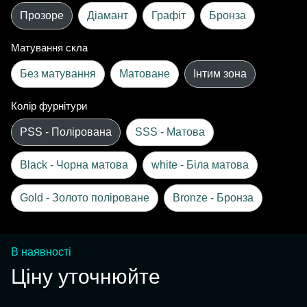
Прозоре
Діамант
Графіт
Бронза
Матування скла
Без матування
Матоване
Інтим зона
Колір фурнітури
PSS - Полірована
SSS - Матова
Black - Чорна матова
white - Біла матова
Gold - Золото поліроване
Bronze - Бронза
В наявності
Ціну уточнюйте