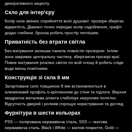
декоративного акценту.
Скло для інтер’єру
Колір скла змінює сприйняття всієї душової: прозоре зберігає
відкритість, Діамант точно передає колір оздоблення, графіт
додає глибини, бронза робить простір теплішим.
Приватність без втрати світла
Без матування залишає панель повністю прозорою. Інтим-
зона закриває центральну частину, зберігаючи прозорі краї.
Повне матування розсіює світло по всій площі й робить сліди
води менш помітними.
Конструкція зі скла 8 мм
Загартоване скло товщиною 8 мм встановлюється в
алюмінієвий профіль із кріпленням до стіни та підлоги. Верхня
квадратна металева штанга стабілізує нерухоме полотно.
Відсутність дверей і роликів спрощує користування та догляд.
Фурнітура в шести кольорах
PSS — полірована нержавіюча сталь, SSS — матова
нержавіюча сталь, Black і White — матові покриття, Gold —