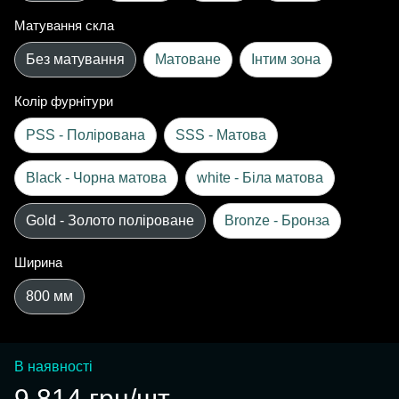
Матування скла
Без матування
Матоване
Інтим зона
Колір фурнітури
PSS - Полірована
SSS - Матова
Black - Чорна матова
white - Біла матова
Gold - Золото поліроване
Bronze - Бронза
Ширина
800 мм
В наявності
9 814 грн/шт.