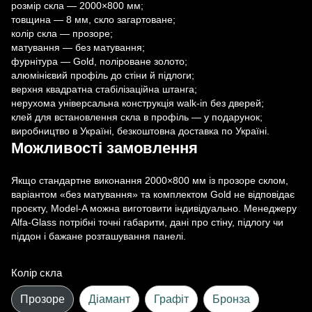
розмір скла — 2000×800 мм;
товщина — 8 мм, скло загартоване;
колір скла — прозоре;
матування — без матування;
фурнітура — Gold, поліроване золото;
алюмінієвий профіль до стіни й підлоги;
верхня квадратна стабілізаційна штанга;
нерухома універсальна конструкція walk-in без дверей;
клей для встановлення скла в профіль — у подарунок;
виробництво в Україні, безкоштовна доставка по Україні.
Можливості замовлення
Якщо стандартне виконання 2000×800 мм із прозоре склом,
варіантом «без матування» та комплектом Gold не відповідає
проєкту, Model-A можна виготовити індивідуально. Менеджеру
Alfa-Glass потрібні точні габарити, дані про стіну, підлогу чи
піддон і бажане розташування панелі.
Колір скла
Прозоре
Діамант
Графіт
Бронза