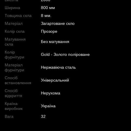
Ширина
800 мм
Товщина скла
8 мм.
Матеріал
Загартоване скло
Колір скла
Прозоре
Матування
Без матування
скла
Колір
Gold - Золото поліроване
фурнітури
Матеріал
Нержавіюча сталь
фурнітури
Спосіб
Універсальний
встановлення
Спосіб
Нерухома
відкриття
Країна
Україна
виробник
Вага
32