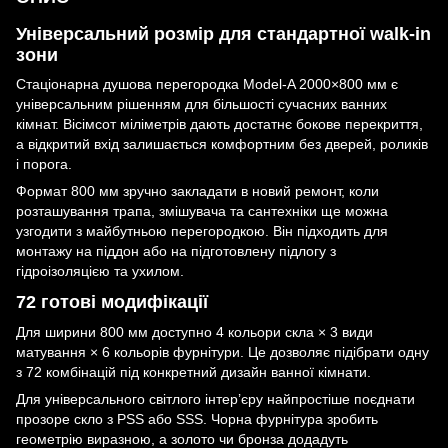
Універсальний розмір для стандартної walk-in
зони
Стаціонарна душова перегородка Model-A 2000×800 мм є
універсальним рішенням для більшості сучасних ванних
кімнат. Вісімсот міліметрів дають достатнє бокове перекриття,
а відкритий вхід залишається комфортним без дверей, роликів
і порога.
Формат 800 мм зручно закладати в новий ремонт, коли
розташування трапа, змішувача та сантехніки ще можна
узгодити з майбутньою перегородкою. Він підходить для
монтажу на піддон або на підготовлену підлогу з
гідроізоляцією та ухилом.
72 готові модифікації
Для ширини 800 мм доступно 4 кольори скла × 3 види
матування × 6 кольорів фурнітури. Це дозволяє підібрати одну
з 72 комбінацій під конкретний дизайн ванної кімнати.
Для універсального світлого інтер’єру найпростіше поєднати
прозоре скло з PSS або SSS. Чорна фурнітура зробить
геометрію виразною, а золото чи бронза додадуть