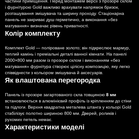
частини приміщення. Перед монтажем версії з прозоре склом
і фурнітурою Gold важливо врахувати напрямок бризок,
розташування змішувача та ширину проходу. Стаціонарна
панель не закриває душ герметично, а виконання «без
матування» визначає рівень приватності.
Колір комплекту
Комплект Gold — поліроване золото; він підкреслює мармур,
теплий камінь і преміальні деталі ванної кімнати. На панелі
2000×800 мм разом із прозоре склом і виконанням «без
матування» фурнітура створює цілісну композицію, яку легко
співвіднести з кольором змішувача й аксесуарів.
Як влаштована перегородка
Панель із прозоре загартованого скла товщиною
8 мм
встановлюється в алюмінієвий профіль із кріпленням до стіни
та підлоги. Верхня квадратна металева штанга у кольорі Gold
стабілізує полотно шириною 800 мм. Дверей, роликів і
рухомих петель немає.
Характеристики моделі