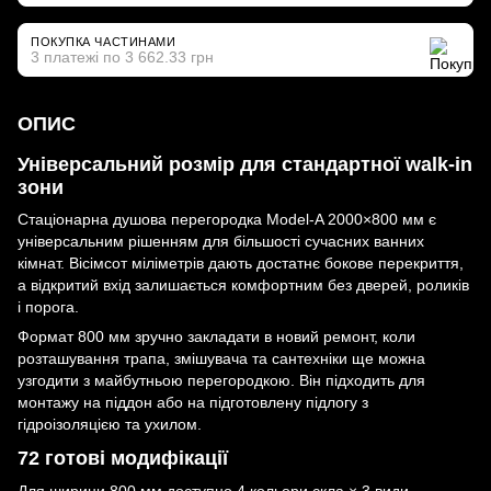
ПОКУПКА ЧАСТИНАМИ
3 платежі по 3 662.33 грн
ОПИС
Універсальний розмір для стандартної walk-in
зони
Стаціонарна душова перегородка Model-A 2000×800 мм є
універсальним рішенням для більшості сучасних ванних
кімнат. Вісімсот міліметрів дають достатнє бокове перекриття,
а відкритий вхід залишається комфортним без дверей, роликів
і порога.
Формат 800 мм зручно закладати в новий ремонт, коли
розташування трапа, змішувача та сантехніки ще можна
узгодити з майбутньою перегородкою. Він підходить для
монтажу на піддон або на підготовлену підлогу з
гідроізоляцією та ухилом.
72 готові модифікації
Для ширини 800 мм доступно 4 кольори скла × 3 види