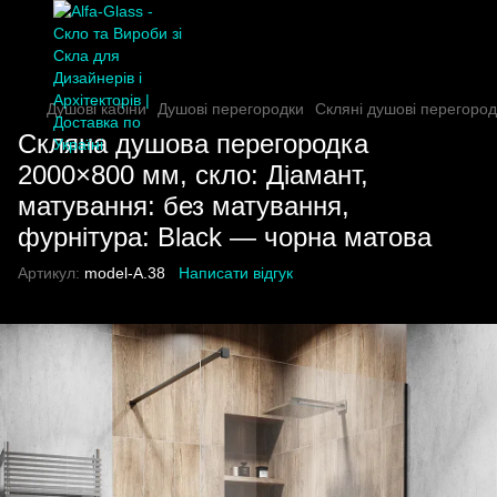
Душові кабіни
Душові перегородки
Скляні душові перегород
Скляна душова перегородка
2000×800 мм, скло: Діамант,
матування: без матування,
фурнітура: Black — чорна матова
Артикул:
model-A.38
Написати відгук