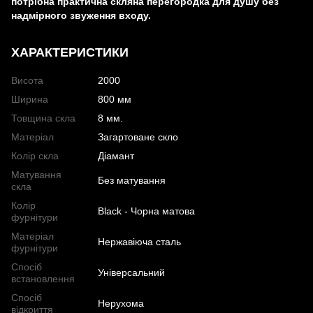
потрібна практична скляна перегородка для душу без
надмірного звуження входу.
ХАРАКТЕРИСТИКИ
Висота
2000
Ширина
800 мм
Товщина скла
8 мм.
Матеріал
Загартоване скло
Колір скла
Діамант
Матування
Без матування
скла
Колір
Black - Чорна матова
фурнітури
Матеріал
Нержавіюча сталь
фурнітури
Спосіб
Універсальний
встановлення
Спосіб
Нерухома
відкриття