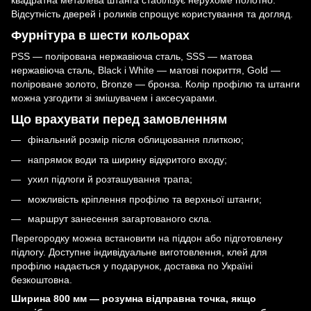
квадратна металева штанга стабілізує нерухоме полотно.
Відсутність дверей і роликів спрощує користування та догляд.
Фурнітура в шести кольорах
PSS — полірована нержавіюча сталь, SSS — матова
нержавіюча сталь, Black і White — матові покриття, Gold —
поліроване золото, Bronze — бронза. Колір профілю та штанги
можна узгодити зі змішувачем і аксесуарами.
Що врахувати перед замовленням
фінальний розмір після облицювання плиткою;
напрямок води та ширину відкритого входу;
ухил підлоги й розташування трапа;
можливість кріплення профілю та верхньої штанги;
маршрут занесення загартованого скла.
Перегородку можна встановити на піддон або підготовлену
підлогу. Доступне індивідуальне виготовлення, клей для
профілю надається у подарунок, доставка по Україні
безкоштовна.
Ширина 800 мм — розумна відправна точка, якщо