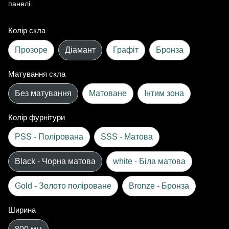
панелі.
Колір скла
Прозоре
Діамант
Графіт
Бронза
Матування скла
Без матування
Матоване
Інтим зона
Колір фурнітури
PSS - Полірована
SSS - Матова
Black - Чорна матова
white - Біла матова
Gold - Золото поліроване
Bronze - Бронза
Ширина