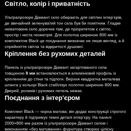
Світло, колір і приватність
Ультрапрозоре Діамант скло обирають для світлих інтер’єрів,
де звичайний зеленуватий тон скла був би помітним. Гладке
нематоване скло доречне там, де пріоритетом є світло,
простір і чиста геометрія. Для полотна шириною 800 мм із
комплектом Black це поєднання визначає не лише вигляд, а й
сприйняття світла та відкритості душової.
Кріплення без рухомих деталей
Панель із ультрапрозоре Діамант загартованого скла
товщиною
8 мм
встановлюється в алюмінієвий профіль із
кріпленням до стіни та підлоги. Верхня квадратна металева
штанга у кольорі Black стабілізує полотно шириною 800 мм.
Дверей, роликів і рухомих петель немає.
Поєднання з інтер’єром
Комплект Black — чорна матова; він додає конструкції строгого
характеру й підтримує темні деталі інтер’єру. На панелі
2000×800 мм разом із ультрапрозоре Діамант склом і
виконанням «без матування» фурнітура створює цілісну