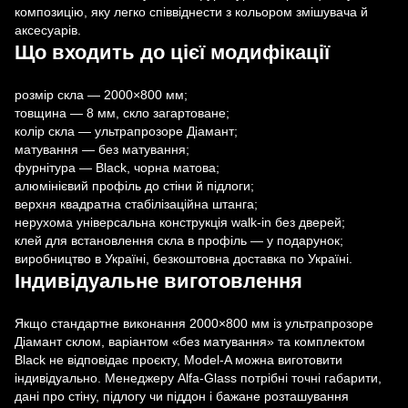
композицію, яку легко співвіднести з кольором змішувача й
аксесуарів.
Що входить до цієї модифікації
розмір скла — 2000×800 мм;
товщина — 8 мм, скло загартоване;
колір скла — ультрапрозоре Діамант;
матування — без матування;
фурнітура — Black, чорна матова;
алюмінієвий профіль до стіни й підлоги;
верхня квадратна стабілізаційна штанга;
нерухома універсальна конструкція walk-in без дверей;
клей для встановлення скла в профіль — у подарунок;
виробництво в Україні, безкоштовна доставка по Україні.
Індивідуальне виготовлення
Якщо стандартне виконання 2000×800 мм із ультрапрозоре
Діамант склом, варіантом «без матування» та комплектом
Black не відповідає проєкту, Model-A можна виготовити
індивідуально. Менеджеру Alfa-Glass потрібні точні габарити,
дані про стіну, підлогу чи піддон і бажане розташування