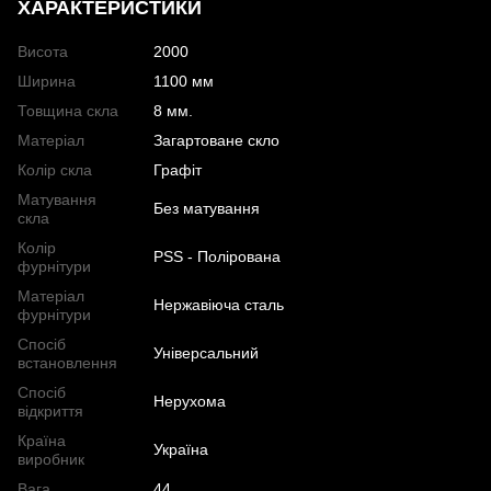
ХАРАКТЕРИСТИКИ
Висота
2000
Ширина
1100 мм
Товщина скла
8 мм.
Матеріал
Загартоване скло
Колір скла
Графіт
Матування
Без матування
скла
Колір
PSS - Полірована
фурнітури
Матеріал
Нержавіюча сталь
фурнітури
Спосіб
Універсальний
встановлення
Спосіб
Нерухома
відкриття
Країна
Україна
виробник
Вага
44