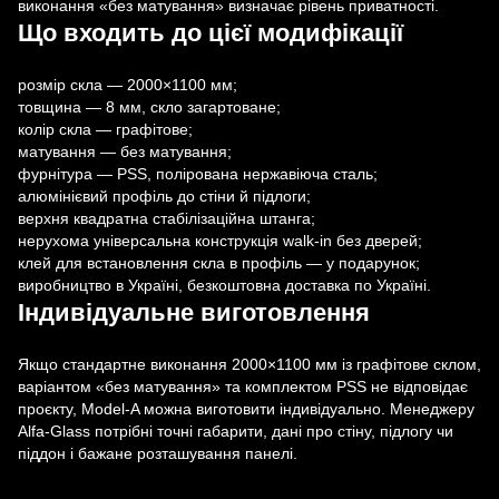
виконання «без матування» визначає рівень приватності.
Що входить до цієї модифікації
розмір скла — 2000×1100 мм;
товщина — 8 мм, скло загартоване;
колір скла — графітове;
матування — без матування;
фурнітура — PSS, полірована нержавіюча сталь;
алюмінієвий профіль до стіни й підлоги;
верхня квадратна стабілізаційна штанга;
нерухома універсальна конструкція walk-in без дверей;
клей для встановлення скла в профіль — у подарунок;
виробництво в Україні, безкоштовна доставка по Україні.
Індивідуальне виготовлення
Якщо стандартне виконання 2000×1100 мм із графітове склом,
варіантом «без матування» та комплектом PSS не відповідає
проєкту, Model-A можна виготовити індивідуально. Менеджеру
Alfa-Glass потрібні точні габарити, дані про стіну, підлогу чи
піддон і бажане розташування панелі.