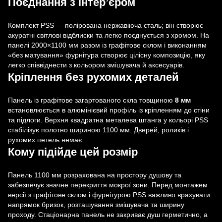
Поєднання з інтер’єром
Комплект PSS — полірована нержавіюча сталь; він створює
акуратні світлові відблиски та легко поєднується з хромом. На
панелі 2000×1100 мм разом із графітове склом і виконанням
«без матування» фурнітура створює цілісну композицію, яку
легко співвіднести з кольором змішувача й аксесуарів.
Кріплення без рухомих деталей
Панель із графітове загартованого скла товщиною
8 мм
встановлюється в алюмінієвий профіль із кріпленням до стіни
та підлоги. Верхня квадратна металева штанга у кольорі PSS
стабілізує полотно шириною 1100 мм. Дверей, роликів і
рухомих петель немає.
Кому підійде цей розмір
Панель 1100 мм розрахована на простору душову та
забезпечує значне перекриття мокрої зони. Перед монтажем
версії з графітове склом і фурнітурою PSS важливо врахувати
напрямок бризок, розташування змішувача та ширину
проходу. Стаціонарна панель не закриває душ герметично, а