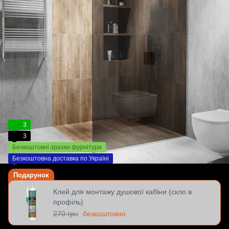
3
3
Безкоштовні зразки фурнітури
Безкоштовна доставка по Україні
Подарунок
Клей для монтажу душової кабіни (скло в
профіль)
270 грн
безкоштовно