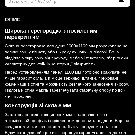
3 платежі по 4 637.67 грн
ОПИС
Широка перегородка з посиленим
перекриттям
Скляна перегородка для душу 2000×1100 мм розрахована на
велику ванну кімнату або широку душову на підлозі. Вона
відділяє мокру зону від проходу, меблів і текстилю, зберігаючи
характерну для walk-in конструкції відкритість.
Перед установленням панелі 1100 мм потрібно врахувати не
лише габарит скла, а й місце верхньої штанги, приховані
комунікації в стіні та можливість безпечного занесення виробу.
Підлога й стіна мають забезпечувати стабільну опору по всій
лінії профілю.
Конструкція зі скла 8 мм
Загартоване скло товщиною 8 мм встановлюється в
алюмінієвий профіль із кріпленням до стіни та підлоги. Верхня
квадратна металева штанга стабілізує нерухоме полотно.
Відсутність дверей і роликів спрощує користування та догляд.