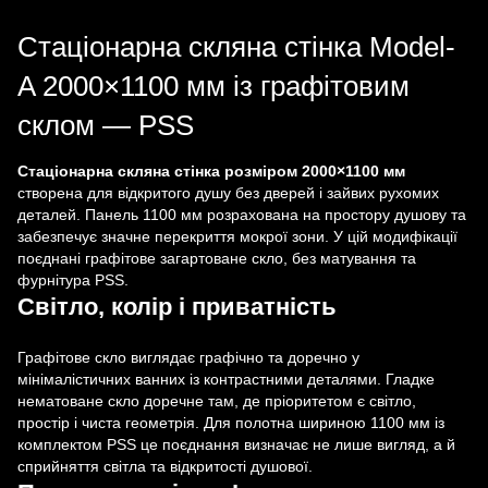
Стаціонарна скляна стінка Model-
A 2000×1100 мм із графітовим
склом — PSS
Стаціонарна скляна стінка розміром 2000×1100 мм
створена для відкритого душу без дверей і зайвих рухомих
деталей. Панель 1100 мм розрахована на простору душову та
забезпечує значне перекриття мокрої зони. У цій модифікації
поєднані графітове загартоване скло, без матування та
фурнітура PSS.
Світло, колір і приватність
Графітове скло виглядає графічно та доречно у
мінімалістичних ванних із контрастними деталями. Гладке
нематоване скло доречне там, де пріоритетом є світло,
простір і чиста геометрія. Для полотна шириною 1100 мм із
комплектом PSS це поєднання визначає не лише вигляд, а й
сприйняття світла та відкритості душової.