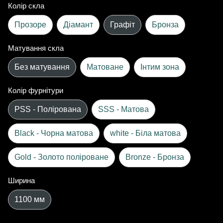
Колір скла
Прозоре
Діамант
Графіт
Бронза
Матування скла
Без матування
Матоване
Інтим зона
Колір фурнітури
PSS - Полірована
SSS - Матова
Black - Чорна матова
white - Біла матова
Gold - Золото поліроване
Bronze - Бронза
Ширина
1100 мм