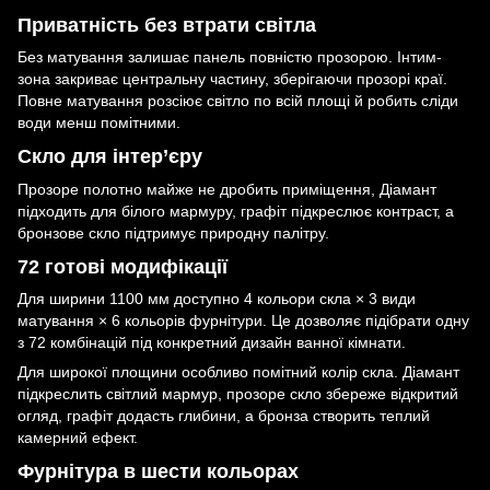
Приватність без втрати світла
Без матування залишає панель повністю прозорою. Інтим-
зона закриває центральну частину, зберігаючи прозорі краї.
Повне матування розсіює світло по всій площі й робить сліди
води менш помітними.
Скло для інтер’єру
Прозоре полотно майже не дробить приміщення, Діамант
підходить для білого мармуру, графіт підкреслює контраст, а
бронзове скло підтримує природну палітру.
72 готові модифікації
Для ширини 1100 мм доступно 4 кольори скла × 3 види
матування × 6 кольорів фурнітури. Це дозволяє підібрати одну
з 72 комбінацій під конкретний дизайн ванної кімнати.
Для широкої площини особливо помітний колір скла. Діамант
підкреслить світлий мармур, прозоре скло збереже відкритий
огляд, графіт додасть глибини, а бронза створить теплий
камерний ефект.
Фурнітура в шести кольорах