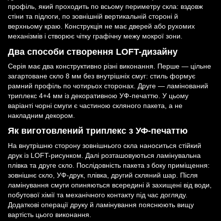
профіль, який проходить по всьому периметру скла: вздовж
стіни та підлоги, по зовнішній вертикальній стороні й
верхньому краю. Конструкція не має дверей або рухомих
механізмів і створює чітку графічну межу мокрої зони.
Два способи створення LOFT-дизайну
Серія має два конструктивно різні виконання. Перше — цільне
загартоване скло 8 мм без внутрішніх смуг: стиль формує
рамний профіль по чотирьох сторонах. Друге — ламінований
триплекс 4+4 мм із декоративною УФ-печаттю. У цьому
варіанті чорні смуги є частиною скляного пакета, а не
накладним декором.
Як виготовлений триплекс з УФ-печаттю
На внутрішню сторону зовнішнього скла наноситься стійкий
друк із LOFT-рисунком. Далі розташовуються ламінувальна
плівка та друге скло. Послідовність пакета з боку приміщення:
зовнішнє скло, УФ-друк, плівка, другий скляний шар. Після
ламінування смуги опиняються всередині й захищені від води,
побутової хімії та механічного контакту під час догляду.
Додаткові операції друку й ламінування пояснюють вищу
вартість цього виконання.