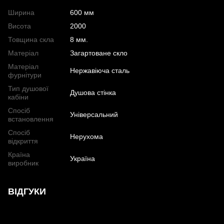
Ширина
600 мм
Висота
2000
Товщина скла
8 мм.
Матеріал
Загартоване скло
Матеріал
Нержавіюча сталь
фурнітури
Тип душової
Душова стінка
кабіни
Спосіб
Універсальний
встановлення
Спосіб
Нерухома
відкриття
Країна
Україна
виробник
ВІДГУКИ