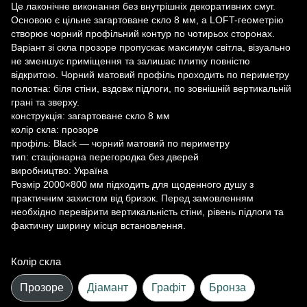
Це лаконічне виконання без внутрішніх декоративних смуг.
Основою є цільне загартоване скло 8 мм, а LOFT-геометрію
створює чорний профільний контур по чотирьох сторонах.
Варіант зі скла прозоре пропускає максимум світла, візуально
не зменшує приміщення та залишає плитку повністю
відкритою. Чорний матовий профіль проходить по периметру
полотна: біля стіни, вздовж підлоги, по зовнішній вертикальній
грані та зверху.
конструкція: загартоване скло 8 мм
колір скла: прозоре
профіль: Black — чорний матовий по периметру
тип: стаціонарна перегородка без дверей
виробництво: Україна
Розмір 2000×800 мм підходить для щоденного душу з
практичним захистом від бризок. Перед замовленням
необхідно перевірити вертикальність стіни, рівень підлоги та
фактичну ширину місця встановлення.
Колір скла
Прозоре
Діамант
Графіт
Бронза