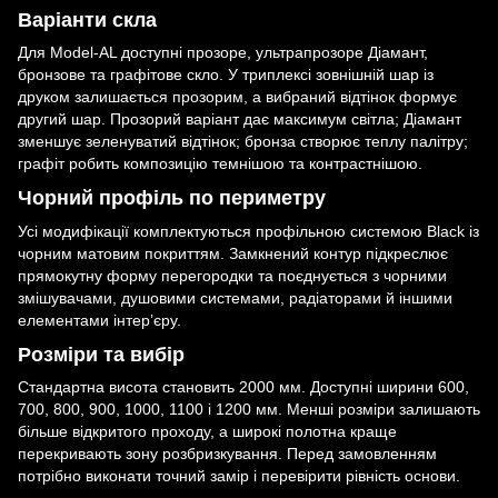
Варіанти скла
Для Model-AL доступні прозоре, ультрапрозоре Діамант,
бронзове та графітове скло. У триплексі зовнішній шар із
друком залишається прозорим, а вибраний відтінок формує
другий шар. Прозорий варіант дає максимум світла; Діамант
зменшує зеленуватий відтінок; бронза створює теплу палітру;
графіт робить композицію темнішою та контрастнішою.
Чорний профіль по периметру
Усі модифікації комплектуються профільною системою Black із
чорним матовим покриттям. Замкнений контур підкреслює
прямокутну форму перегородки та поєднується з чорними
змішувачами, душовими системами, радіаторами й іншими
елементами інтер’єру.
Розміри та вибір
Стандартна висота становить 2000 мм. Доступні ширини 600,
700, 800, 900, 1000, 1100 і 1200 мм. Менші розміри залишають
більше відкритого проходу, а широкі полотна краще
перекривають зону розбризкування. Перед замовленням
потрібно виконати точний замір і перевірити рівність основи.