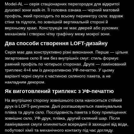
Model-AL — серія стаціонарних перегородок для відкритої
душової зони walk-in. Її головна ознака — чорний матовий
профіль, який проходить по всьому периметру скла: вздовж
стіни та підлоги, по зовнішній вертикальній стороні й
верхньому краю. Конструкція не має дверей або рухомих
механізмів і створює чітку графічну межу мокрої зони.
Два способи створення LOFT-дизайну
Серія має два конструктивно різні виконання. Перше — цільне
загартоване скло 8 мм без внутрішніх смуг: стиль формує
рамний профіль по чотирьох сторонах. Друге — ламінований
триплекс 4+4 мм із декоративною УФ-печаттю. У цьому
варіанті чорні смуги є частиною скляного пакета, а не
накладним декором.
Як виготовлений триплекс з УФ-печаттю
На внутрішню сторону зовнішнього скла наноситься стійкий
друк із LOFT-рисунком. Далі розташовуються ламінувальна
плівка та друге скло. Послідовність пакета з боку приміщення:
зовнішнє скло, УФ-друк, плівка, другий скляний шар. Після
ламінування смуги опиняються всередині й захищені від води,
побутової хімії та механічного контакту під час догляду.