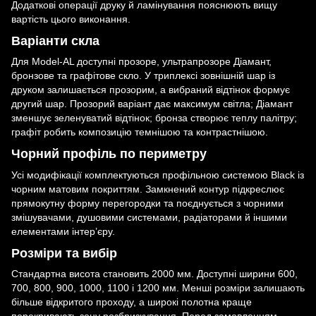
Додаткові операції друку й ламінування пояснюють вищу
вартість цього виконання.
Варіанти скла
Для Model-AL доступні прозоре, ультрапрозоре Діамант,
бронзове та графітове скло. У триплексі зовнішній шар із
друком залишається прозорим, а вибраний відтінок формує
другий шар. Прозорий варіант дає максимум світла; Діамант
зменшує зеленуватий відтінок; бронза створює теплу палітру;
графіт робить композицію темнішою та контрастнішою.
Чорний профіль по периметру
Усі модифікації комплектуються профільною системою Black із
чорним матовим покриттям. Замкнений контур підкреслює
прямокутну форму перегородки та поєднується з чорними
змішувачами, душовими системами, радіаторами й іншими
елементами інтер’єру.
Розміри та вибір
Стандартна висота становить 2000 мм. Доступні ширини 600,
700, 800, 900, 1000, 1100 і 1200 мм. Менші розміри залишають
більше відкритого проходу, а широкі полотна краще