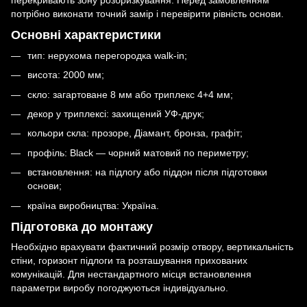
перекривають зону розбризкування. Перед замовленням
потрібно виконати точний замір і перевірити рівність основи.
Основні характеристики
тип: нерухома перегородка walk-in;
висота: 2000 мм;
скло: загартоване 8 мм або триплекс 4+4 мм;
декор у триплексі: захищений УФ-друк;
кольори скла: прозоре, Діамант, бронза, графіт;
профіль: Black — чорний матовий по периметру;
встановлення: на підлогу або піддон після підготовки
основи;
країна виробництва: Україна.
Підготовка до монтажу
Необхідно врахувати фактичний розмір отвору, вертикальність
стіни, горизонт підлоги та розташування прихованих
комунікацій. Для нестандартного місця встановлення
параметри виробу погоджуються індивідуально.