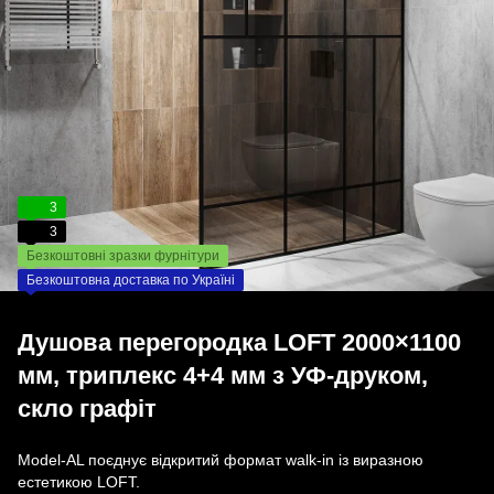
3
3
Безкоштовні зразки фурнітури
Безкоштовна доставка по Україні
Душова перегородка LOFT 2000×1100
мм, триплекс 4+4 мм з УФ-друком,
скло графіт
Model-AL поєднує відкритий формат walk-in із виразною
естетикою LOFT.