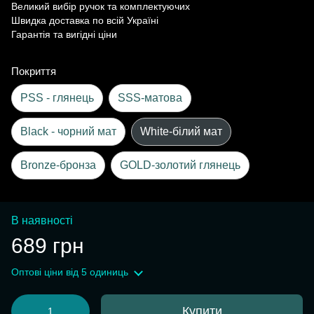
Великий вибір ручок та комплектуючих
Швидка доставка по всій Україні
Гарантія та вигідні ціни
Покриття
PSS - глянець
SSS-матова
Black - чорний мат
White-білий мат
Bronze-бронза
GOLD-золотий глянець
В наявності
689 грн
Оптові ціни
від 5 одиниць
Купити