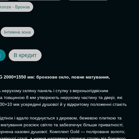
ronze - Бронза
Інтимна зона
В кредит
И
G 2000×1550 мм: бронзове скло, повне матування,
 нерухому скляну панель і стулку з верхньопідвісним
ла товщиною 8 мм утворюють нерухому частину та двері, які
 30×10 мм усередині душової й у відкритому положенні стають
ідтінок і вдало поєднується з деревом, бежевою плиткою та
матування розсіює світло та забезпечує більше приватності;
рнена назовні душової. Комплект Gold — поліроване золото;
жавіючої сталі, а нижня напрямна утримує стулку від бокового