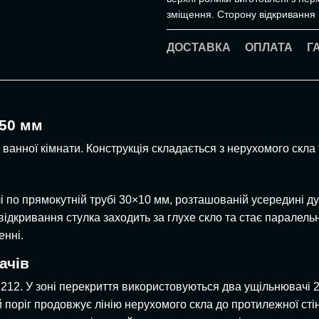
зміщення. Сторону відкривання
ДОСТАВКА
ОПЛАТА
Г
550 мм
ванної кімнати. Конструкція складається з нерухомого скла 
лі по прямокутній трубі 30×10 мм, розташованій усередині д
ас відкривання стулка заходить за глухе скло та стає парал
енні.
ачів
 212. У зоні перекриття використовуються два ущільнювачі 
 поріг продовжує лінію нерухомого скла до протилежної сті