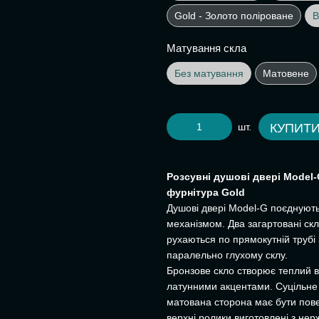
Gold - Золото поліроване
B
Матування скла
Без матування
Матовене
шт.
КУПИТ
Розсувні душові двері Model-
фурнітура Gold
Душові двері Model-G поєднують
механізмом. Два загартовані ск
рухаються по прямокутній трубі
паралельно глухому склу.
Бронзове скло створює теплий в
латунними акцентами. Суцільне 
матована сторона має бути пове
верхні ролики виготовлені з нер