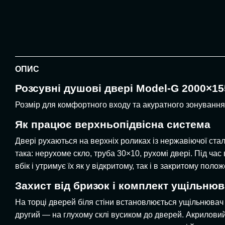
ОПИС
Розсувні душові двері Model-G 2000×1
Розмір для комфортного входу та акуратного зонування 
Як працює верхньопідвісна система
Двері рухаються на верхніх роликах із нержавіючої ста
така: нерухоме скло, труба 30×10, рухомі двері. Під ч
вбік і утримує їх як у відкритому, так і в закритому полож
Захист від бризок і комплект ущільнюв
На торці дверей біля стіни встановлюється ущільнювач
другий — на глухому склі вусиком до дверей. Акриловий