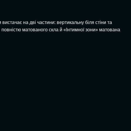
вистачає на дві частини: вертикальну біля стіни та
я повністю матованого скла й «Інтимної зони» матована