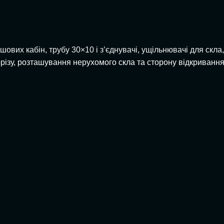
ушових кабін
,
трубу 30×10 і з’єднувачі
,
ущільнювачі для скла
ізу, розташування нерухомого скла та сторону відкривання