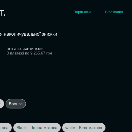
т.
Порівняти
В бажання
я накопичувальної знижки
ПОКУПКА ЧАСТИНАМИ
3 платежі по 9 265.67 грн
т
Бронза
това
Black - Чорна матова
white - Біла матова