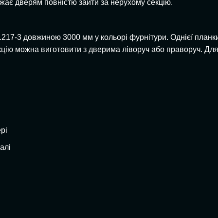
ажає дверям повністю зайти за нерухому секцію.
217-3 довжиною 3000 мм у кольорі фурнітури. Однієї планки 
кцію можна виготовити з дверима ліворуч або праворуч. Дл
рі
алі