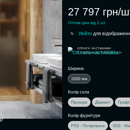
27 797 грн/ш
Оптові ціни від 2 шт.
Увійти
для відображенн
%
ОПЛАТА ЧАСТИНАМИ
3 платежі по 9 265.67 грн
Ширина
1550 мм
Колір скла
Прозоре
Діамант
Графі
Колір фурнітури
АР
PSS - Полірована
SSS - Ма