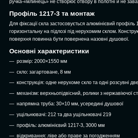
ручка-«млинець» не створює отвору в полотні й не зав
Профіль 1217-3 та монтаж
Для фіксації скла застосовується алюмінієвий профіль 1
горизонтальну на підлозі під нерухомим склом. Констру
поверхня повинна бути повернена назовні душової.
Основні характеристики
розмір: 2000×1550 мм
скло: загартоване, 8 мм
конструкція: одне нерухоме скло та одні розсувні две
механізм: верхньопідвісний, ролики з нержавіючої ст
напрямна труба: 30×10 мм, усередині душової
ущільнювачі: 212 та два ущільнювачі 219
профіль: алюмінієвий 1217-3, 3000 мм
відкривання: ліве або праве за погодженням