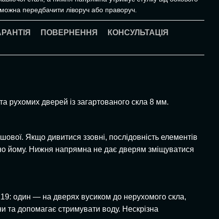
 можна передбачити ліворуч або праворуч.
АРАНТІЯ
ПОВЕРНЕННЯ
КОНСУЛЬТАЦІЯ
та рухомих дверей із загартованого скла 8 мм.
ушової. Якщо дивитися ззовні, послідовність елементів
ельно йому. Нижня напрямна не дає дверям зміщуватися
219: один — на дверях вусиком до нерухомого скла,
ни та допомагає стримувати воду. Нескрізна