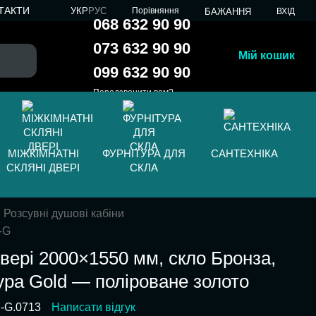
ТАКТИ
УКР
РУС
Порівняння
БАЖАННЯ
ВХІД
068 632 90 90
073 632 90 90
Мій кошик
099 632 90 90
Передзвонити вам?
МІЖКІМНАТНІ
ФУРНІТУРА ДЛЯ
САНТЕХНІКА
СКЛЯНІ ДВЕРІ
СКЛА
Розсувні душові кабіни
-G
двері 2000×1550 мм, скло Бронза,
ура Gold — поліроване золото
l-G.0713
Написати відгук