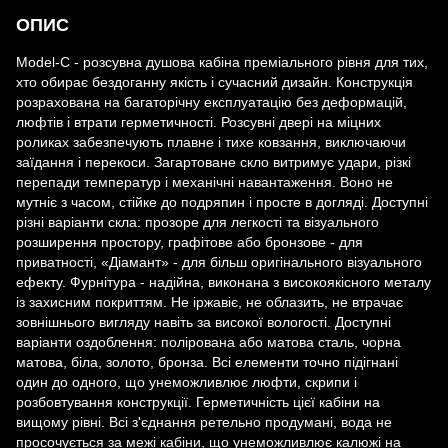
ОПИС
Model-C - розсувна душова кабіна преміального рівня для тих,
хто обирає бездоганну якість і сучасний дизайн. Конструкція
розрахована на багаторічну експлуатацію без деформацій,
люфтів і втрати герметичності. Розсувні двері на міцних
роликах забезпечують плавне і тихе ковзання, виключаючи
заїдання і перекоси. Загартоване скло витримує удари, різкі
перепади температур і механічні навантаження. Воно не
мутніє з часом, стійке до подряпин і просте в догляді. Доступні
різні варіанти скла: прозоре для легкості та візуального
розширення простору, графітове або бронзове - для
приватності, «Діамант» - для більш оригінального візуального
ефекту. Фурнітура - надійна, виконана з високоякісного металу
із захисним покриттям. Не іржавіє, не облазить, не втрачає
зовнішнього вигляду навіть за високої вологості. Доступні
варіанти оздоблення: полірована або матова сталь, чорна
матова, біла, золото, бронза. Всі елементи точно підігнані
один до одного, що унеможливлює люфти, скрипи і
розбовтування конструкції. Герметичність цієї кабіни на
вищому рівні. Всі з'єднання ретельно продумані, вода не
просочується за межі кабіни, що унеможливлює калюжі на