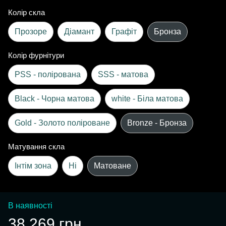
Колір скла
Прозоре
Діамант
Графіт
Бронза
Колір фурнітури
PSS - полірована
SSS - матова
Black - Чорна матова
white - Біла матова
Gold - Золото поліроване
Bronze - Бронза
Матування скла
Інтім зона
Ні
Матоване
В наявності
38 269 грн