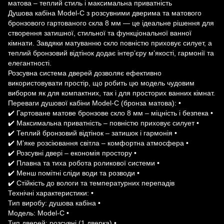
матова – теплий стиль і максимальна приватність
Душова кабіна Model-C з розсувними дверима та матового
бронзового гартованого скла 8 мм — це ідеальне рішення для
створення затишної, стильної та функціональної ванної
кімнати. Завдяки матуванню скло повністю приховує силует, а
теплий бронзовий відтінок додає інтер’єру м’якості, гармонії та
елегантності.
Розсувна система дверей дозволяє ефективно
використовувати простір, що робить цю модель чудовим
вибором як для компактних, так і для просторих ванних кімнат.
Переваги душової кабіни Model-C (бронза матова): •
✔️ Гартоване матове бронзове скло 8 мм – міцність і безпека •
✔️ Максимальна приватність – повністю приховує силует •
✔️ Теплий бронзовий відтінок – затишок і гармонія •
✔️ М’яке розсіювання світла – комфортна атмосфера •
✔️ Розсувні двері – економія простору •
✔️ Плавна та тиха робота роликової системи •
✔️ Менш помітні сліди води та розводи •
✔️ Стійкість до вологи та температурних перепадів
Технічні характеристики: •
Тип виробу: душова кабіна •
Модель: Model-C •
Тип дверей: розсувні (1 дверка) •