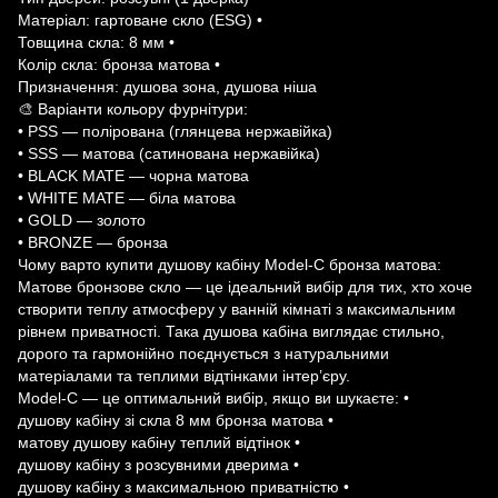
Матеріал: гартоване скло (ESG) •
Товщина скла: 8 мм •
Колір скла: бронза матова •
Призначення: душова зона, душова ніша
🎨 Варіанти кольору фурнітури:
• PSS — полірована (глянцева нержавійка)
• SSS — матова (сатинована нержавійка)
• BLACK MATE — чорна матова
• WHITE MATE — біла матова
• GOLD — золото
• BRONZE — бронза
Чому варто купити душову кабіну Model-C бронза матова:
Матове бронзове скло — це ідеальний вибір для тих, хто хоче
створити теплу атмосферу у ванній кімнаті з максимальним
рівнем приватності. Така душова кабіна виглядає стильно,
дорого та гармонійно поєднується з натуральними
матеріалами та теплими відтінками інтер’єру.
Model-C — це оптимальний вибір, якщо ви шукаєте: •
душову кабіну зі скла 8 мм бронза матова •
матову душову кабіну теплий відтінок •
душову кабіну з розсувними дверима •
душову кабіну з максимальною приватністю •