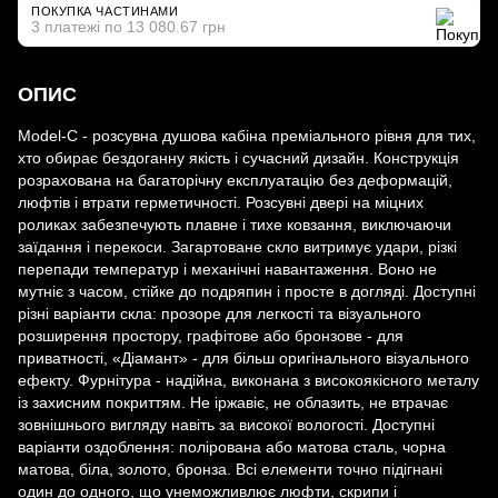
ПОКУПКА ЧАСТИНАМИ
3 платежі по 13 080.67 грн
ОПИС
Model-C - розсувна душова кабіна преміального рівня для тих,
хто обирає бездоганну якість і сучасний дизайн. Конструкція
розрахована на багаторічну експлуатацію без деформацій,
люфтів і втрати герметичності. Розсувні двері на міцних
роликах забезпечують плавне і тихе ковзання, виключаючи
заїдання і перекоси. Загартоване скло витримує удари, різкі
перепади температур і механічні навантаження. Воно не
мутніє з часом, стійке до подряпин і просте в догляді. Доступні
різні варіанти скла: прозоре для легкості та візуального
розширення простору, графітове або бронзове - для
приватності, «Діамант» - для більш оригінального візуального
ефекту. Фурнітура - надійна, виконана з високоякісного металу
із захисним покриттям. Не іржавіє, не облазить, не втрачає
зовнішнього вигляду навіть за високої вологості. Доступні
варіанти оздоблення: полірована або матова сталь, чорна
матова, біла, золото, бронза. Всі елементи точно підігнані
один до одного, що унеможливлює люфти, скрипи і