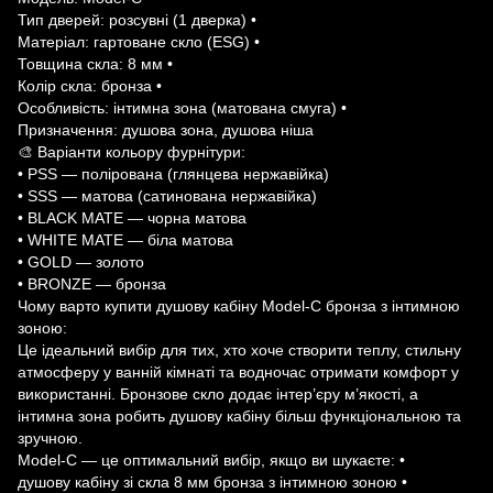
Тип дверей: розсувні (1 дверка) •
Матеріал: гартоване скло (ESG) •
Товщина скла: 8 мм •
Колір скла: бронза •
Особливість: інтимна зона (матована смуга) •
Призначення: душова зона, душова ніша
🎨 Варіанти кольору фурнітури:
• PSS — полірована (глянцева нержавійка)
• SSS — матова (сатинована нержавійка)
• BLACK MATE — чорна матова
• WHITE MATE — біла матова
• GOLD — золото
• BRONZE — бронза
Чому варто купити душову кабіну Model-C бронза з інтимною
зоною:
Це ідеальний вибір для тих, хто хоче створити теплу, стильну
атмосферу у ванній кімнаті та водночас отримати комфорт у
використанні. Бронзове скло додає інтер’єру м’якості, а
інтимна зона робить душову кабіну більш функціональною та
зручною.
Model-C — це оптимальний вибір, якщо ви шукаєте: •
душову кабіну зі скла 8 мм бронза з інтимною зоною •