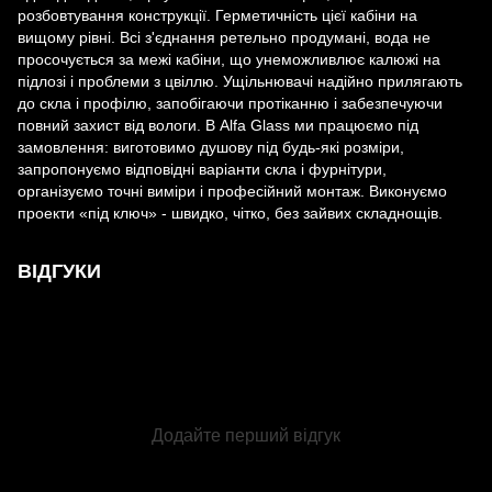
розбовтування конструкції. Герметичність цієї кабіни на
вищому рівні. Всі з'єднання ретельно продумані, вода не
просочується за межі кабіни, що унеможливлює калюжі на
підлозі і проблеми з цвіллю. Ущільнювачі надійно прилягають
до скла і профілю, запобігаючи протіканню і забезпечуючи
повний захист від вологи. В Alfa Glass ми працюємо під
замовлення: виготовимо душову під будь-які розміри,
запропонуємо відповідні варіанти скла і фурнітури,
організуємо точні виміри і професійний монтаж. Виконуємо
проекти «під ключ» - швидко, чітко, без зайвих складнощів.
ВІДГУКИ
Додайте перший відгук