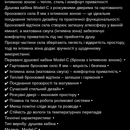
інтимною зоною – тепло, стиль і комфорт приватності
Душова кабіна Model-C з розсувними дверима та гартованого
бронзового скла 8 мм з інтимною зоною — це ідеальне
поєднання теплого дизайну та практичної функціональності.
Бронзовий відтінок скла створює затишну атмосферу у ванній
кімнаті, а матована смуга (інтимна зона) забезпечує
комфортну приватність під час прийняття душу.
Прозорі частини скла зберігають легкість і відкритість простору,
тоді як інтимна зона додає зручності у щоденному
використанні.
Переваги душової кабіни Model-C (бронза з інтимною зоною): •
✔️ Гартоване бронзове скло 8 мм – міцність і безпека •
✔️ Інтимна зона (матована смуга) – комфортна приватність •
✔️ Теплий бронзовий відтінок – затишок і гармонія •
✔️ Поєднання прозорості та матування •
✔️ Сучасний стильний дизайн •
✔️ Розсувні двері – економія простору •
✔️ Плавна та тиха робота роликової системи •
✔️ Менш помітні сліди води та розводи •
✔️ Стійкість до вологи та температурних перепадів
Технічні характеристики: •
Тип виробу: душова кабіна •
Модель: Model-C •