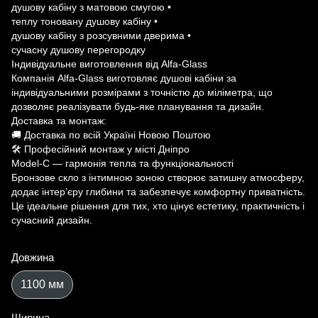
душову кабіну з матовою смугою •
теплу тоновану душову кабіну •
душову кабіну з розсувними дверима •
сучасну душову перегородку
Індивідуальне виготовлення від Alfa-Glass
Компанія Alfa-Glass виготовляє душові кабіни за
індивідуальними розмірами з точністю до міліметра, що
дозволяє реалізувати будь-яке планування та дизайн.
Доставка та монтаж:
🚚 Доставка по всій Україні Новою Поштою
🛠 Професійний монтаж у місті Дніпро
Model-C — гармонія тепла та функціональності
Бронзове скло з інтимною зоною створює затишну атмосферу,
додає інтер’єру глибини та забезпечує комфортну приватність.
Це ідеальне рішення для тих, хто цінує естетику, практичність і
сучасний дизайн.
Довжина
1100 мм
Ширина