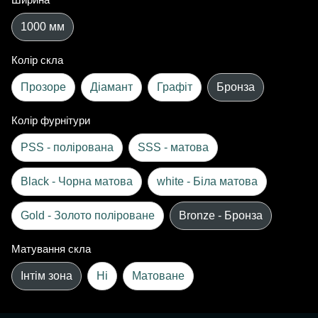
1000 мм
Колір скла
Прозоре
Діамант
Графіт
Бронза
Колір фурнітури
PSS - полірована
SSS - матова
Black - Чорна матова
white - Біла матова
Gold - Золото поліроване
Bronze - Бронза
Матування скла
Інтім зона
Ні
Матоване