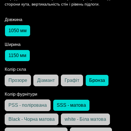
сторони кута, вертикальність стін і рівень підлоги.
Довжина
1050 мм
Ширина
1150 мм
Колір скла
Прозоре
Діамант
Графіт
Бронза
Колір фурнітури
PSS - полірована
SSS - матова
Black - Чорна матова
white - Біла матова