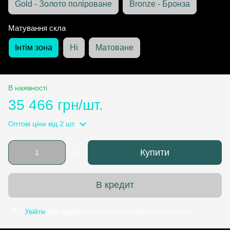
Gold - Золото поліроване
Bronze - Бронза
Матування скла
Інтім зона
Ні
Матоване
В наявності
35 466 грн/шт.
Оптові ціни
від 2 шт.
Купити
шт.
В кредит
Увійти
для відображення накопичувальної знижки
%