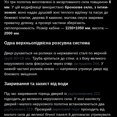
Усі три полотна виготовлені із загартованого скла товщиною
8
мм
. У цій модифікації використано
бронзове скло, з інтим-
зоною
: воно надає душовій зоні теплого відтінку та пасує до
бежевої плитки, дерева й каменю; матова смуга закриває
приватну ділянку, а прозорі частини зберігають
світлопроникність. Розмір кабіни —
1150×1050 мм
, висота —
2000 мм
.
Одна верхньопідвісна розсувна система
Двері рухаються на роликах із нержавіючої сталі по верхній
трубі 30×10 мм
. Труба кріпиться до стіни, а з боку великого
нерухомого скла фіксується через отвір
заглушкою 244
. У
нижній частині роликів немає — напрямна утримує двері від
бокового зміщення.
Закривання та захист від води
Під час закривання торець дверей із
ущільнювачем 212
підходить до великого нерухомого скла. У зоні нахлесту
дверей і малого нерухомого полотна встановлюються два
ущільнювачі 219
. Прозорий
акриловий поріг
проходить від
малого скла до великої бічної панелі й допомагає утримувати