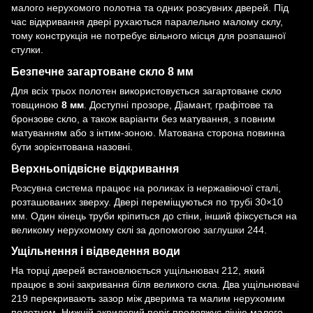
малого нерухомого полотна та одних розсувних дверей. Під
час відкривання двері рухаються паралельно малому склу,
тому конструкція не потребує вільного місця для розпашної
стулки.
Безпечне загартоване скло 8 мм
Для всіх трьох полотен використовується загартоване скло
товщиною
8 мм
. Доступні прозоре, Діамант, графітове та
бронзове скло, а також варіанти без матування, з повним
матуванням або з інтим-зоною. Матована сторона повинна
бути зорієнтована назовні.
Верхньопідвісне відкривання
Розсувна система
працює на роликах із нержавіючої сталі,
розташованих зверху. Двері переміщуються по
трубі 30×10
мм
. Один кінець труби кріпиться до стіни, інший фіксується на
великому нерухомому склі за допомогою
заглушки 244
.
Ущільнення і відведення води
На торці дверей встановлюється
ущільнювач 212
, який
працює в зоні закривання біля великого скла. Два
ущільнювачі
219
перекривають зазор між дверима та малим нерухомим
полотном. Нижній
акриловий поріг
продовжує лінію малого