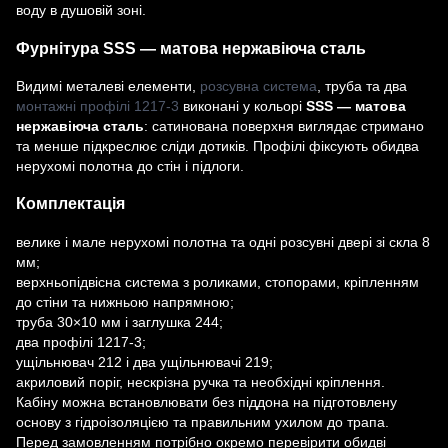
воду в душовій зоні.
Фурнітура SSS — матова нержавіюча сталь
Видимі металеві елементи,
розсувна система
, труба та два
монтажні профілі 1217-3
виконані у кольорі
SSS — матова
нержавіюча сталь
: сатинована поверхня виглядає стримано
та менше підкреслює сліди дотиків. Профілі фіксують обидва
нерухомі полотна до стін і підлоги.
Комплектація
велике і мале нерухомі полотна та одні розсувні двері зі скла 8
мм;
верхньопідвісна система з роликами, стопорами, кріпленням
до стіни та нижньою напрямною;
труба 30×10 мм і заглушка 244;
два профілі 1217-3;
ущільнювач 212 і два ущільнювачі 219;
акриловий поріг, нескрізна ручка та необхідні кріплення.
Кабіну можна встановлювати без піддона на підготовлену
основу з гідроізоляцією та правильним ухилом до трапа.
Перед замовленням потрібно окремо перевірити обидві