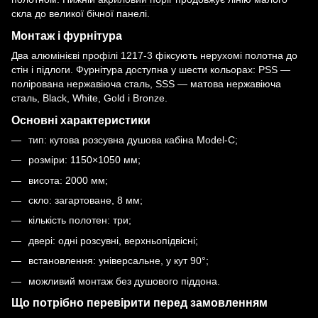
скла до великої бічної панелі.
Монтаж і фурнітура
Два
алюмінієві профілі 1217-3
фіксують нерухомі полотна до
стін і підлоги. Фурнітура доступна у шести кольорах: PSS —
полірована нержавіюча сталь, SSS — матова нержавіюча
сталь, Black, White, Gold і Bronze.
Основні характеристики
тип: кутова розсувна душова кабіна Model-C;
розміри: 1150×1050 мм;
висота: 2000 мм;
скло: загартоване, 8 мм;
кількість полотен: три;
двері: одні розсувні, верхньопідвісні;
встановлення: універсальне, у кут 90°;
можливий монтаж без душового піддона.
Що потрібно перевірити перед замовленням