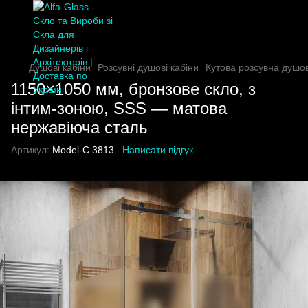
Душові кабіни
Розсувні душові кабіни
Кутова розсувна душо
1150×1050 мм, бронзове скло, з
інтим-зоною, SSS — матова
нержавіюча сталь
Артикул:
Model-C.3813
Написати відгук