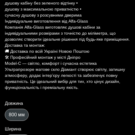
душову кабіну без зеленого відтінку •
душову з максимальною приватністю •
сучасну душову з розсувними дверима
Індивідуальне виготовлення від Alfa-Glass
Компанія Alfa-Glass виготовляє душові кабіни за
індивідуальними розмірами з точністю до міліметра, що
дозволяє створити ідеальне рішення під будь-яке приміщення.
Доставка та монтаж:
🚚 Доставка по всій Україні Новою Поштою
🛠 Професійний монтаж у місті Дніпро
Model-C — світло, комфорт і сучасна естетика
Ультрапрозоре матове скло Діамант створює світлу, затишну
атмосферу, додає інтер’єру легкості та забезпечує повну
приватність. Це ідеальний вибір для тих, хто цінує дизайн,
функціональність і преміальну якість.
Довжина
800 мм
Ширина