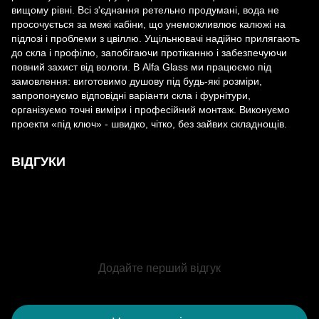
вищому рівні. Всі з'єднання ретельно продумані, вода не
просочується за межі кабіни, що унеможливлює калюжі на
підлозі і проблеми з цвіллю. Ущільнювачі надійно прилягають
до скла і профілю, запобігаючи протіканню і забезпечуючи
повний захист від вологи. В Alfa Glass ми працюємо під
замовлення: виготовимо душову під будь-які розміри,
запропонуємо відповідні варіанти скла і фурнітури,
організуємо точні виміри і професійний монтаж. Виконуємо
проекти «під ключ» - швидко, чітко, без зайвих складнощів.
ВІДГУКИ
Додайте перший відгук