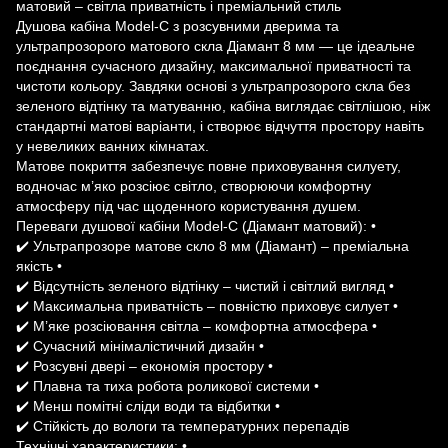
матовий – світла приватність і преміальний стиль
Душова кабіна Model-C з розсувними дверима та
ультрапрозорого матового скла Діамант 8 мм — це ідеальне
поєднання сучасного дизайну, максимальної приватності та
чистоти кольору. Завдяки основі з ультрапрозорого скла без
зеленого відтінку та матуванню, кабіна виглядає світлішою, ніж
стандартні матові варіанти, і створює відчуття простору навіть
у невеликих ванних кімнатах.
Матове покриття забезпечує повне приховування силуету,
водночас м’яко розсіює світло, створюючи комфортну
атмосферу під час щоденного користування душем.
Переваги душової кабіни Model-C (Діамант матовий): •
✔️ Ультрапрозоре матове скло 8 мм (Діамант) – преміальна
якість •
✔️ Відсутність зеленого відтінку – чистий і світлий вигляд •
✔️ Максимальна приватність – повністю приховує силует •
✔️ М’яке розсіювання світла – комфортна атмосфера •
✔️ Сучасний мінімалістичний дизайн •
✔️ Розсувні двері – економія простору •
✔️ Плавна та тиха робота роликової системи •
✔️ Менш помітні сліди води та відбитки •
✔️ Стійкість до вологи та температурних перепадів
Технічні характеристики: •