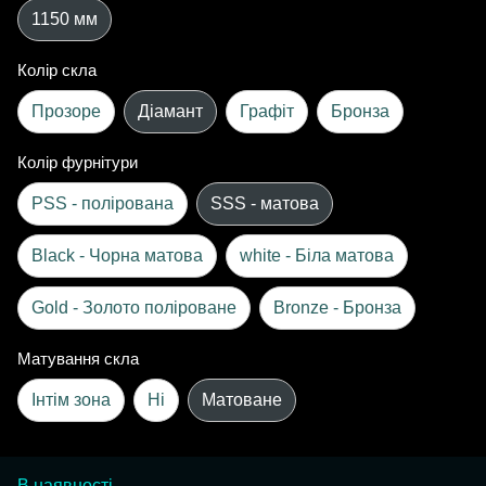
1150 мм
Колір скла
Прозоре
Діамант
Графіт
Бронза
Колір фурнітури
PSS - полірована
SSS - матова
Black - Чорна матова
white - Біла матова
Gold - Золото поліроване
Bronze - Бронза
Матування скла
Інтім зона
Ні
Матоване
В наявності