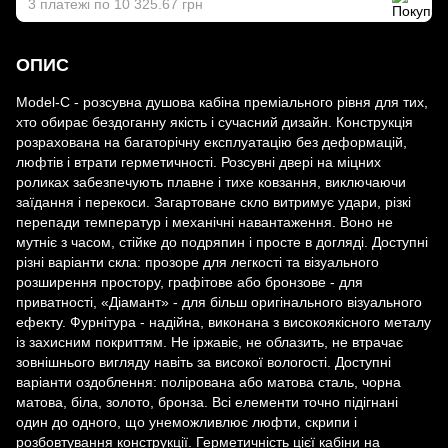
3 платежі по 10 325.67 грн
ОПИС
Model-C - розсувна душова кабіна преміального рівня для тих,
хто обирає бездоганну якість і сучасний дизайн. Конструкція
розрахована на багаторічну експлуатацію без деформацій,
люфтів і втрати герметичності. Розсувні двері на міцних
роликах забезпечують плавне і тихе ковзання, виключаючи
заїдання і перекоси. Загартоване скло витримує удари, різкі
перепади температур і механічні навантаження. Воно не
мутніє з часом, стійке до подряпин і просте в догляді. Доступні
різні варіанти скла: прозоре для легкості та візуального
розширення простору, графітове або бронзове - для
приватності, «Діамант» - для більш оригінального візуального
ефекту. Фурнітура - надійна, виконана з високоякісного металу
із захисним покриттям. Не іржавіє, не облазить, не втрачає
зовнішнього вигляду навіть за високої вологості. Доступні
варіанти оздоблення: полірована або матова сталь, чорна
матова, біла, золото, бронза. Всі елементи точно підігнані
один до одного, що унеможливлює люфти, скрипи і
розбовтування конструкції. Герметичність цієї кабіни на