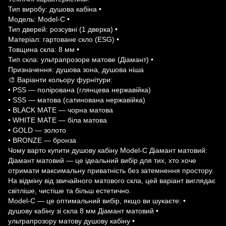
Тип виробу: душова кабіна •
Модель: Model-C •
Тип дверей: розсувні (1 дверка) •
Матеріал: гартоване скло (ESG) •
Товщина скла: 8 мм •
Тип скла: ультрапрозоре матове (Діамант) •
Призначення: душова зона, душова ніша
🎨 Варіанти кольору фурнітури:
• PSS — полірована (глянцева нержавійка)
• SSS — матова (сатинована нержавійка)
• BLACK MATE — чорна матова
• WHITE MATE — біла матова
• GOLD — золото
• BRONZE — бронза
Чому варто купити душову кабіну Model-C Діамант матовий:
Діамант матовий — це ідеальний вибір для тих, хто хоче
отримати максимальну приватність без затемнення простору.
На відміну від звичайного матового скла, цей варіант виглядає
світліше, чистіше та більш естетично.
Model-C — це оптимальний вибір, якщо ви шукаєте: •
душову кабіну зі скла 8 мм Діамант матовий •
ультрапрозору матову душову кабіну •