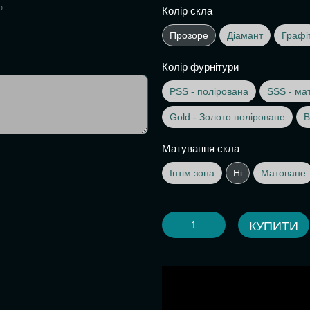
ю
Колір скла
Прозоре
Діамант
Графі
Колір фурнітури
PSS - полірована
SSS - ма
Gold - Золото поліроване
B
Матування скла
Інтім зона
Ні
Матоване
КУПИТИ