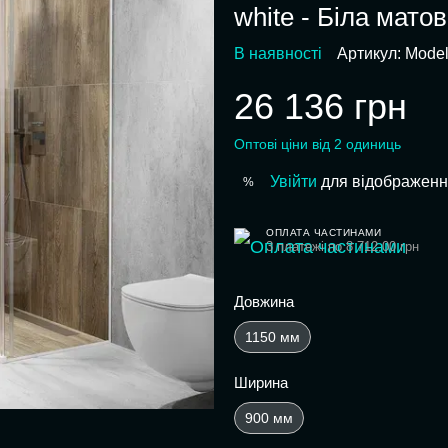
white - Біла мато
В наявності
Артикул: Mode
26 136 грн
Оптові ціни від 2 одиниць
Увійти
для відображенн
%
ОПЛАТА ЧАСТИНАМИ
3 платежі по 8 712.00 грн
Довжина
1150 мм
Ширина
900 мм