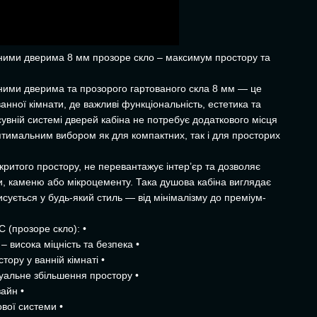
вними дверима 8 мм прозоре скло – максимум простору та
ними дверима та прозорого гартованого скла 8 мм — це
анної кімнати, де важливі функціональність, естетика та
увній системі дверей кабіна не потребує додаткового місця
оптимальним вибором як для компактних, так і для просторих
критого простору, не перевантажує інтер’єр та дозволяє
и, каменю або мікроцементу. Така душова кабіна виглядає
исується у будь-який стиль — від мінімалізму до преміум-
 (прозоре скло): •
– висока міцність та безпека •
тору у ванній кімнаті •
зуальне збільшення простору •
айн •
вої системи •