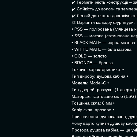
✔️ Герметичність конструкції – з
✔️ Стійкість до вологи та темпе
✔️ Легкий догляд та довговічніст
🎨 Варіанти кольору фурнітури:
• PSS — полірована (глянцева н
• SSS — матова (сатинована не
• BLACK MATE — чорна матова
• WHITE MATE — біла матова
• GOLD — золото
• BRONZE — бронза
Технічні характеристики: •
Тип виробу: душова кабіна •
Модель: Model-C •
Тип дверей: розсувні (1 дверка) 
Матеріал: гартоване скло (ESG) 
Товщина скла: 8 мм •
Колір скла: прозоре •
Призначення: душова зона, душ
Чому варто купити душову кабін
Прозора душова кабіна — це унів
Вона не обмежує простір, пропус