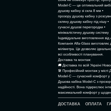
Model-C — це оптимальний вибір
душову кабіну зі скла 8 мм •
прозору душову кабіну з розсув
скляну душову кабіну під нішу •
сучасні душові перегородки •
мінімалістичну душову систему
Індивідуальне виготовлення від 
Компанія Alfa-Glass виготовляє 
міліметра. Це дозволяє ідеальн
всі особливості планування.
Доставка та монтаж:
🚚 Доставка по всій Україні Но
🛠 Професійний монтаж у місті 
Model-C — сучасний комфорт у 
Душова кабіна Model-C з прозор
надійності. Вона підкреслює інте
максимальний комфорт у щоден
ДОСТАВКА
ОПЛАТА
Г