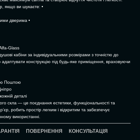
, якщо ви шукаєте: •
ними дверима •
Alfa-Glass
душові кабіни за індивідуальними розмірами з точністю до
о адаптувати конструкцію під будь-яке приміщення, враховуючи
вою Поштою
Дніпро
кожній деталі
ого скла — це поєднання естетики, функціональності та
р’єр, робить простір легким і відкритим та забезпечує
ному використанні.
АРАНТІЯ
ПОВЕРНЕННЯ
КОНСУЛЬТАЦІЯ