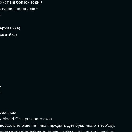
ахист від бризок води •
ратурних перепадів •
ь
ержавійка)
ржавійка)
•
•
ова ніша
у Model-C з прозорого скла:
ерсальне рішення, яке підходить для будь-якого інтер’єру.
кає максимум світла та створює відчуття чистоти і легкості.