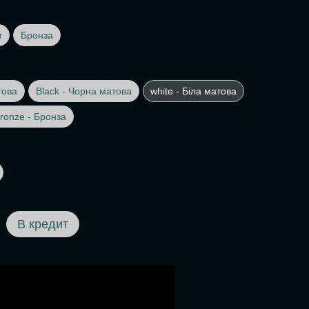
т
Бронза
това
Black - Чорна матова
white - Біла матова
ronze - Бронза
В кредит