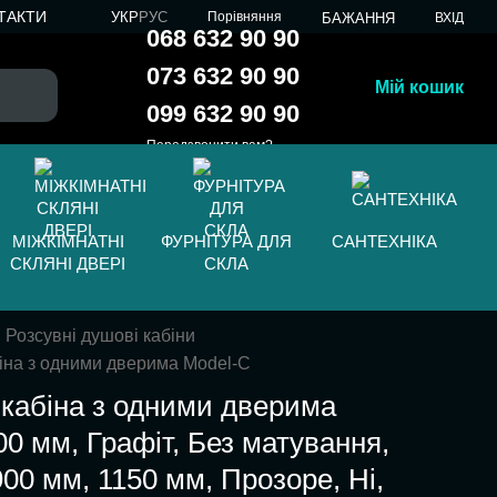
ТАКТИ
УКР
РУС
Порівняння
БАЖАННЯ
ВХІД
068 632 90 90
073 632 90 90
Мій кошик
099 632 90 90
Передзвонити вам?
МІЖКІМНАТНІ
ФУРНІТУРА ДЛЯ
САНТЕХНІКА
СКЛЯНІ ДВЕРІ
СКЛА
Розсувні душові кабіни
іна з одними дверима Model-C
кабіна з одними дверима
0 мм, Графіт, Без матування,
900 мм, 1150 мм, Прозоре, Ні,