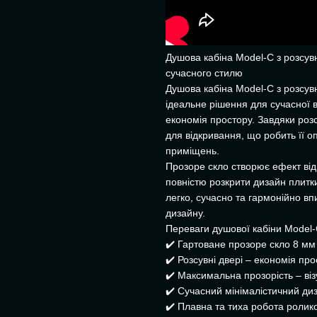
Душова кабіна Model-C з розсу
сучасного стилю
Душова кабіна Model-C з розсув
ідеальне рішення для сучасної в
економія простору. Завдяки розс
для відкривання, що робить її 
приміщень.
Прозоре скло створює ефект від
повністю розкрити дизайн плитк
легко, сучасно та гармонійно вп
дизайну.
Переваги душової кабіни Model-C
✔️ Гартоване прозоре скло 8 мм 
✔️ Розсувні двері – економія прос
✔️ Максимальна прозорість – ві
✔️ Сучасний мінімалістичний диз
✔️ Плавна та тиха робота ролико