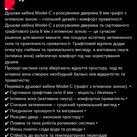
Душова кабіна Model-C з розсувними дверима 8 мм графіт з
інтимною зоною – стильний дизайн і комфорт приватності
Душова кабіна Model-C з розсувними дверима та гартованого
графітового скла 8 мм з інтимною зоною — це сучасне
рішення для ванної кімнати, яке поєднує естетику затемненого
скла та практичність приватності. Графітовий відтінок додає
інтер’єру глибини та преміального вигляду, а матована смуга
(інтимна зона) забезпечує комфорт під час користування
душем.
Прозорі частини скла зберігають відчуття простору, тоді як
інтимна зона створює необхідний баланс між відкритістю та
приватністю.
Переваги душової кабіни Model-C (графіт з інтимною зоною): •
✔️ Гартоване графітове скло 8 мм – міцність і безпека •
✔️ Інтимна зона (матована смуга) – комфортна приватність •
✔️ Стильне затемнення – сучасний преміальний вигляд •
✔️ Поєднання прозорості та матування •
✔️ Розсувні двері – економія простору •
✔️ Плавна та тиха робота роликової системи •
✔️ Менш помітні сліди води та розводи •
✔️ Стійкість до вологи та температурних перепадів