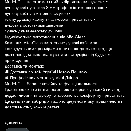
Model-C — це оптимальний вибір, якщо ви шукаєте: •
душову кабіну зі скла 8 мм графіт з інтимною зоною •
душову кабіну з матовою смугою •
темну душову кабіну з частковою приватністю •
душову з розсувними дверима •
сучасну дизайнерську душову
Індивідуальне виготовлення від Alfa-Glass
Компанія Alfa-Glass виготовляє душові кабіни за
індивідуальними розмірами з точністю до міліметра, що
дозволяє ідеально адаптувати конструкцію під будь-яке
приміщення.
Доставка та монтаж:
🚚 Доставка по всій Україні Новою Поштою
🛠 Професійний монтаж у місті Дніпро
Model-C — баланс дизайну та функціональності
Графітове скло з інтимною зоною створює сучасний вигляд,
додає глибини інтер’єру та забезпечує комфортну приватність.
Це ідеальний вибір для тих, хто цінує естетику, практичність і
довговічність у кожній деталі.
Довжина