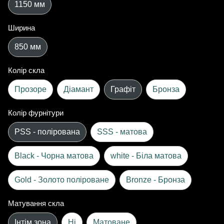
1150 мм
Ширина
850 мм
Колір скла
Прозоре
Діамант
Графіт
Бронза
Колір фурнітури
PSS - полірована
SSS - матова
Black - Чорна матова
white - Біла матова
Gold - Золото поліроване
Bronze - Бронза
Матування скла
Інтім зона
Ні
Матоване