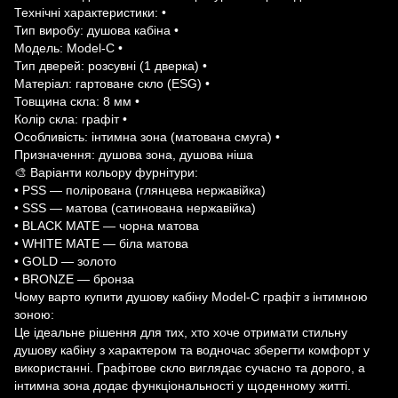
Технічні характеристики: •
Тип виробу: душова кабіна •
Модель: Model-C •
Тип дверей: розсувні (1 дверка) •
Матеріал: гартоване скло (ESG) •
Товщина скла: 8 мм •
Колір скла: графіт •
Особливість: інтимна зона (матована смуга) •
Призначення: душова зона, душова ніша
🎨 Варіанти кольору фурнітури:
• PSS — полірована (глянцева нержавійка)
• SSS — матова (сатинована нержавійка)
• BLACK MATE — чорна матова
• WHITE MATE — біла матова
• GOLD — золото
• BRONZE — бронза
Чому варто купити душову кабіну Model-C графіт з інтимною
зоною:
Це ідеальне рішення для тих, хто хоче отримати стильну
душову кабіну з характером та водночас зберегти комфорт у
використанні. Графітове скло виглядає сучасно та дорого, а
інтимна зона додає функціональності у щоденному житті.