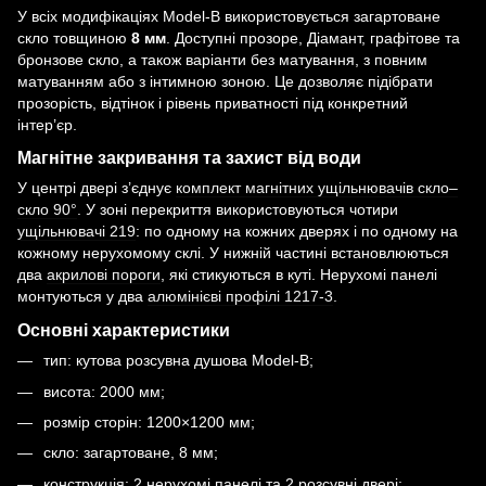
У всіх модифікаціях Model-B використовується загартоване
скло товщиною
8 мм
. Доступні прозоре, Діамант, графітове та
бронзове скло, а також варіанти без матування, з повним
матуванням або з інтимною зоною. Це дозволяє підібрати
прозорість, відтінок і рівень приватності під конкретний
інтер’єр.
Магнітне закривання та захист від води
У центрі двері з’єднує
комплект магнітних ущільнювачів скло–
скло 90°
. У зоні перекриття використовуються чотири
ущільнювачі 219
: по одному на кожних дверях і по одному на
кожному нерухомому склі. У нижній частині встановлюються
два
акрилові пороги
, які стикуються в куті. Нерухомі панелі
монтуються у два
алюмінієві профілі 1217-3
.
Основні характеристики
тип: кутова розсувна душова Model-B;
висота: 2000 мм;
розмір сторін: 1200×1200 мм;
скло: загартоване, 8 мм;
конструкція: 2 нерухомі панелі та 2 розсувні двері;