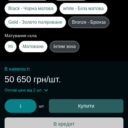
Black - Чорна матова
white - Біла матова
Gold - Золото поліроване
Bronze - Бронза
Матування скла
Ні
Матоване
Інтим зона
В наявності
50 650 грн/шт.
Оптові ціни
від 2 шт.
Купити
шт.
В кредит