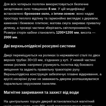
Для всіх чотирьох полотен використовується безпечне
загартоване скло товщиною
8 мм
. У цій модифікації
встановлено
бронзове скло, з інтим-зоною
: воно надає
простору теплого відтінку та гармонійно виглядає з деревом,
каменем і бежевою плиткою; матова смуга закриває приватну
ділянку, а прозорі частини зберігають світлопроникність.
Розміри сторін кабіни становлять
1200×1200 мм
, висота —
2000 мм
.
Дві верхньопідвісні розсувні системи
Двері переміщуються на роликах із нержавіючої сталі по двох
верхніх трубах 30×10 мм, з’єднаних у куті. У нижній частині
немає роликів: напрямні утримують полотна від бокового
зміщення та задають правильну траєкторію руху.
Верхньопідвісна конструкція забезпечує плавне відкривання, а
круглі нескрізні ручки не заважають дверям розташовуватися
паралельно нерухомим панелям.
Магнітне закривання та захист від води
На центральних торцях дверей встановлюється магнітний