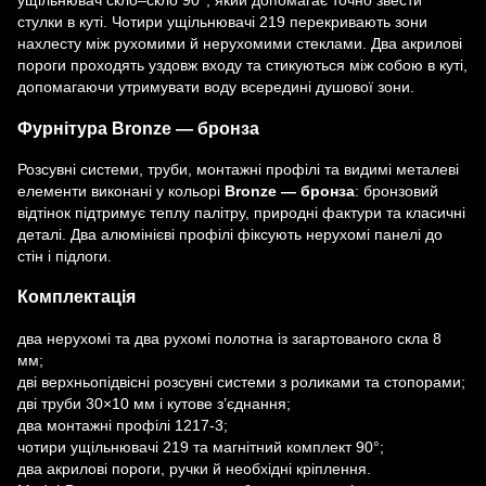
ущільнювач скло–скло 90°, який допомагає точно звести
стулки в куті. Чотири ущільнювачі 219 перекривають зони
нахлесту між рухомими й нерухомими стеклами. Два акрилові
пороги проходять уздовж входу та стикуються між собою в куті,
допомагаючи утримувати воду всередині душової зони.
Фурнітура Bronze — бронза
Розсувні системи, труби, монтажні профілі та видимі металеві
елементи виконані у кольорі
Bronze — бронза
: бронзовий
відтінок підтримує теплу палітру, природні фактури та класичні
деталі. Два алюмінієві профілі фіксують нерухомі панелі до
стін і підлоги.
Комплектація
два нерухомі та два рухомі полотна із загартованого скла 8
мм;
дві верхньопідвісні розсувні системи з роликами та стопорами;
дві труби 30×10 мм і кутове з’єднання;
два монтажні профілі 1217-3;
чотири ущільнювачі 219 та магнітний комплект 90°;
два акрилові пороги, ручки й необхідні кріплення.