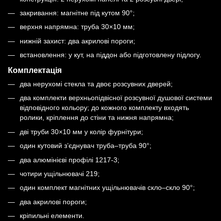
закривання: магнітне під кутом 90°;
верхня напрямна: труба 30×10 мм;
нижній захист: два акрилові пороги;
встановлення: у кут, на піддон або підготовлену підлогу.
Комплектація
два нерухомі стекла та двоє розсувних дверей;
два комплекти верхньопідвісної розсувної душової системи
відповідного кольору; до кожного комплекту входять
ролики, кріплення до стіни та нижня напрямна;
дві труби 30×10 мм у колір фурнітури;
один кутовий з’єднувач труба–труба 90°;
два алюмінієві профілі 1217-3;
чотири ущільнювачі 219;
один комплект магнітних ущільнювачів скло–скло 90°;
два акрилові пороги;
кріпильні елементи.