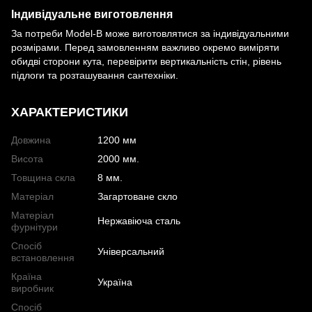
Індивідуальне виготовлення
За потреби Model-B може виготовлятися за індивідуальними
розмірами. Перед замовленням важливо окремо виміряти
обидві сторони кута, перевірити вертикальність стін, рівень
підлоги та розташування сантехніки.
ХАРАКТЕРИСТИКИ
Довжина
1200 мм
Висота
2000 мм.
Товщина скла
8 мм.
Матеріал
Загартоване скло
Матеріал
Нержавіюча сталь
фурнітури
Спосіб
Універсальний
встановлення
Країна
Україна
виробник
Спосіб