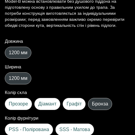
Model-B можна встановлювати без душового піддона на
підготовлену основу з правильним ухилом до трапа. За
потреби конструкція виготовляється за індивідуальними
розмірами; перед замовленням важливо окремо перевірити
обидві сторони кута, вертикальність стін і рівень підлоги.
Довжина
1200 мм
Ширина
1200 мм
Колір скла
Прозоре
Діамант
Графіт
Бронза
Колір фурнітури
PSS - Полірована
SSS - Матова