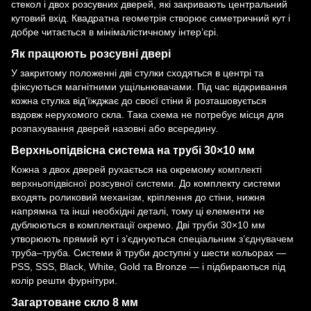
стекол і двох розсувних дверей, які закривають центральний
кутовий вхід. Квадратна геометрія створює симетричний кут і
добре читається в мінімалістичному інтер’єрі.
Як працюють розсувні двері
У закритому положенні дві стулки сходяться в центрі та
фіксуються магнітними ущільнювачами. Під час відкривання
кожна стулка від’їжджає до своєї стіни й розташовується
вздовж нерухомого скла. Така схема не потребує місця для
розпахування дверей назовні або всередину.
Верхньопідвісна система на трубі 30×10 мм
Кожна з двох дверей рухається на окремому
комплекті
верхньопідвісної розсувної системи
. До комплекту системи
входять роликовий механізм, кріплення до стіни, нижня
напрямна та інші необхідні деталі, тому ці елементи не
дублюються в комплектації окремо. Дві
труби 30×10 мм
утворюють прямий кут і з’єднуються спеціальним
з’єднувачем
труба–труба
. Системи й труби доступні у шести кольорах —
PSS, SSS, Black, White, Gold та Bronze — і підбираються під
колір решти фурнітури.
Загартоване скло 8 мм