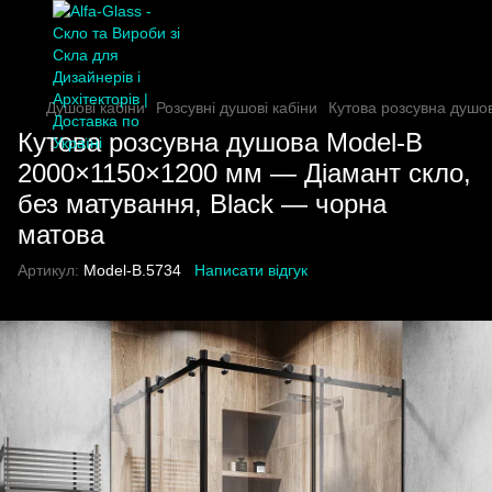
Душові кабіни
Розсувні душові кабіни
Кутова розсувна душо
Кутова розсувна душова Model-B
2000×1150×1200 мм — Діамант скло,
без матування, Black — чорна
матова
Артикул:
Model-B.5734
Написати відгук