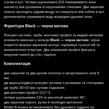
стулки в куті. Чотири ущільнювачі 219 перекривають зони
нахлесту між рухомими й нерухомими стеклами. Два акрилові
пороги проходять уздовж входу та стикуються між собою в куті,
допомагаючи утримувати воду всередині душової зони.
Фурнітура Black — чорна матова
Розсувні системи, труби, монтажні профілі та видимі металеві
елементи виконані у кольорі
Black — чорна матова
: чорне
покриття формує виразний контур і підтримує сучасні loft та
мінімалістичні інтер’єри. Два алюмінієві профілі фіксують
нерухомі панелі до стін і підлоги.
Комплектація
два нерухомі та два рухомі полотна із загартованого скла 8
мм;
дві верхньопідвісні розсувні системи з роликами та стопорами;
дві труби 30×10 мм і кутове з’єднання;
два монтажні профілі 1217-3;
чотири ущільнювачі 219 та магнітний комплект 90°;
два акрилові пороги, ручки й необхідні кріплення.
Model-B можна встановлювати без душового піддона на