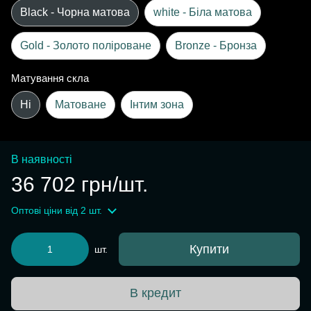
Black - Чорна матова
white - Біла матова
Gold - Золото поліроване
Bronze - Бронза
Матування скла
Ні
Матоване
Інтим зона
В наявності
36 702 грн/шт.
Оптові ціни
від 2 шт.
Купити
шт.
В кредит