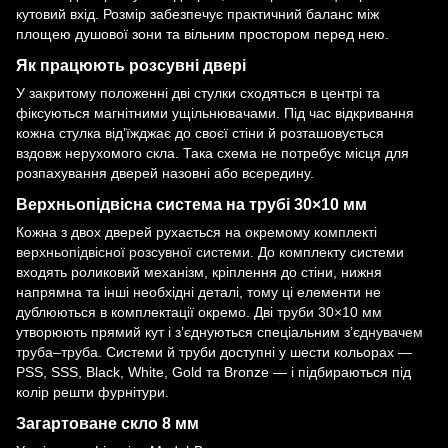
кутовий вхід. Розмір забезпечує практичний баланс між
площею душової зони та вільним простором перед нею.
Як працюють розсувні двері
У закритому положенні дві стулки сходяться в центрі та
фіксуються магнітними ущільнювачами. Під час відкривання
кожна стулка від’їжджає до своєї стіни й розташовується
вздовж нерухомого скла. Така схема не потребує місця для
розпахування дверей назовні або всередину.
Верхньопідвісна система на трубі 30×10 мм
Кожна з двох дверей рухається на окремому
комплекті
верхньопідвісної розсувної системи
. До комплекту системи
входять роликовий механізм, кріплення до стіни, нижня
напрямна та інші необхідні деталі, тому ці елементи не
дублюються в комплектації окремо. Дві
труби 30×10 мм
утворюють прямий кут і з’єднуються спеціальним
з’єднувачем
труба–труба
. Системи й труби доступні у шести кольорах —
PSS, SSS, Black, White, Gold та Bronze — і підбираються під
колір решти фурнітури.
Загартоване скло 8 мм