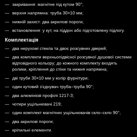
закривання: магнітне під кутом 90°;
верхня напрямна: труба 30×10 мм;
нижній захист: два акрилові пороги;
встановлення: у кут, на піддон або підготовлену підлогу.
Комплектація
два нерухомі стекла та двоє розсувних дверей;
два комплекти верхньопідвісної розсувної душової системи
відповідного кольору; до кожного комплекту входять
ролики, кріплення до стіни та нижня напрямна;
дві труби 30×10 мм у колір фурнітури;
один кутовий з’єднувач труба–труба 90°;
два алюмінієві профілі 1217-3;
чотири ущільнювачі 219;
один комплект магнітних ущільнювачів скло–скло 90°;
два акрилові пороги;
кріпильні елементи.