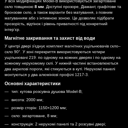
У всіх модифікаціях Model-B використовується загартоване
скло товщиною
8 мм
. Доступні прозоре, Діамант, графітове та
бронзове скло, а також варіанти без матування, з повним
матуванням або з інтимною зоною. Це дозволяє підібрати
прозорість, відтінок і рівень приватності під конкретний
інтер’єр.
Магнітне закривання та захист від води
У центрі двері з’єднує
комплект магнітних ущільнювачів скло–
скло 90°
. У зоні перекриття використовуються чотири
ущільнювачі 219
: по одному на кожних дверях і по одному на
кожному нерухомому склі. У нижній частині встановлюються
два
акрилові пороги
, які стикуються в куті. Нерухомі панелі
монтуються у два
алюмінієві профілі 1217-3
.
Основні характеристики
тип: кутова розсувна душова Model-B;
висота: 2000 мм;
розмір сторін: 1150×1200 мм;
скло: загартоване, 8 мм;
конструкція: 2 нерухомі панелі та 2 розсувні двері;