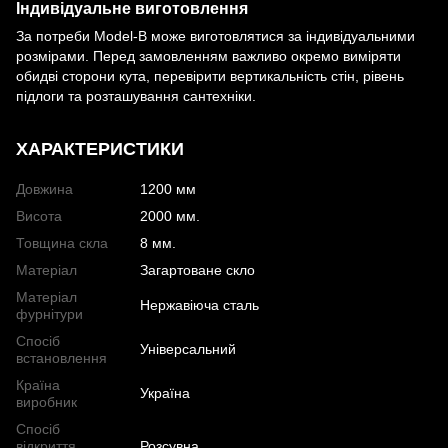
Індивідуальне виготовлення
За потреби Model-B може виготовлятися за індивідуальними
розмірами. Перед замовленням важливо окремо виміряти
обидві сторони кута, перевірити вертикальність стін, рівень
підлоги та розташування сантехніки.
ХАРАКТЕРИСТИКИ
Довжина
1200 мм
Висота
2000 мм.
Товщина скла
8 мм.
Матеріал
Загартоване скло
Матеріал
Нержавіюча сталь
фурнітури
Спосіб
Універсальний
встановлення
Країна
Україна
виробник
Спосіб
відкриття
Розсувна