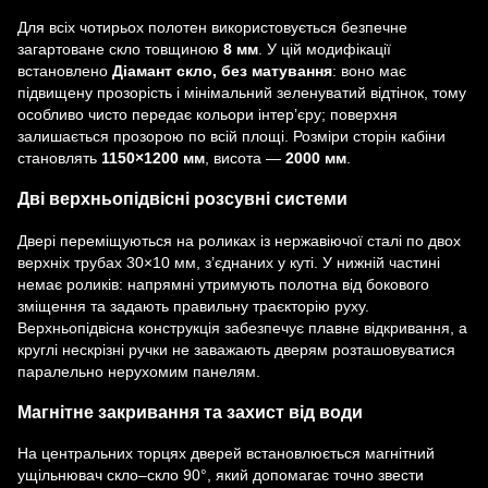
Для всіх чотирьох полотен використовується безпечне
загартоване скло товщиною
8 мм
. У цій модифікації
встановлено
Діамант скло, без матування
: воно має
підвищену прозорість і мінімальний зеленуватий відтінок, тому
особливо чисто передає кольори інтер’єру; поверхня
залишається прозорою по всій площі. Розміри сторін кабіни
становлять
1150×1200 мм
, висота —
2000 мм
.
Дві верхньопідвісні розсувні системи
Двері переміщуються на роликах із нержавіючої сталі по двох
верхніх трубах 30×10 мм, з’єднаних у куті. У нижній частині
немає роликів: напрямні утримують полотна від бокового
зміщення та задають правильну траєкторію руху.
Верхньопідвісна конструкція забезпечує плавне відкривання, а
круглі нескрізні ручки не заважають дверям розташовуватися
паралельно нерухомим панелям.
Магнітне закривання та захист від води
На центральних торцях дверей встановлюється магнітний
ущільнювач скло–скло 90°, який допомагає точно звести