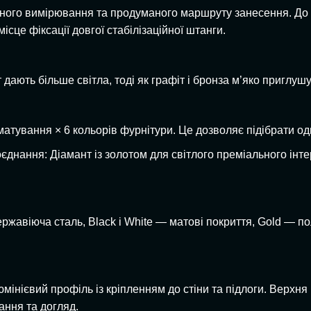
чного вимірювання та продуманого маршруту занесення. Д
місце фіксації довгої стабілізаційної штанги.
дають більше світла, тоді як графіт і бронза м’яко приглуш
тування × 6 кольорів фурнітури. Це дозволяє підібрати одн
нання: Діамант із золотом для світлого преміального інтер’є
авіюча сталь, Black і White — матові покриття, Gold — по
інієвий профіль із кріпленням до стіни та підлоги. Верхня
ання та догляд.