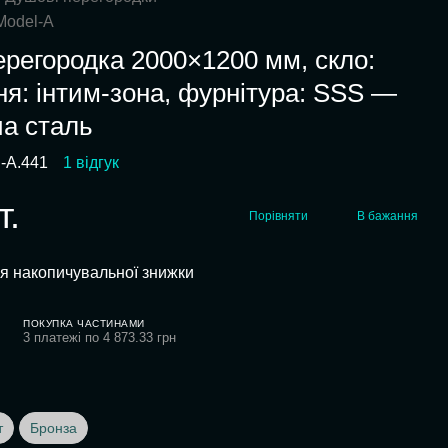
Model-A
регородка 2000×1200 мм, скло:
ня: інтим-зона, фурнітура: SSS —
а сталь
l-A.441
1 відгук
т.
Порівняти
В бажання
я накопичувальної знижки
ПОКУПКА ЧАСТИНАМИ
3 платежі по 4 873.33 грн
т
Бронза