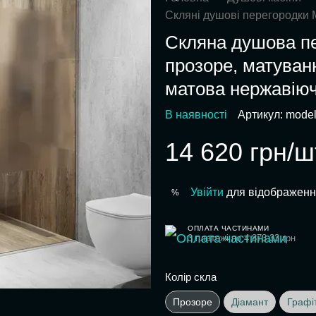
Скляні душові перегородки 
Скляна душова пе
прозоре, матуван
матова нержавіюч
В наявності
Артикул: mode
14 620 грн/ш
Увійти
для відображенн
%
ОПЛАТА ЧАСТИНАМИ
3 платежі по 4 873.33 грн
Колір скла
Прозоре
Діамант
Графі