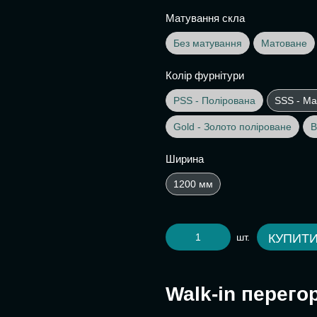
Матування скла
Без матування
Матоване
Колір фурнітури
PSS - Полірована
SSS - Ма
Gold - Золото поліроване
B
Ширина
1200 мм
шт.
КУПИТ
Walk-in перего