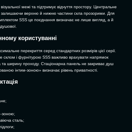
візуальної межі та підтримує відчуття простору. Центральне
т, залишаючи верхню й нижню частини скла прозорими. Для
мплектом SSS це поєднання визначає не лише вигляд, а й
 душової.
нному користуванні
имальне перекриття серед стандартних розмірів цієї серії.
ре склом і фурнітурою SSS важливо врахувати напрямок
 та ширину проходу. Стаціонарна панель не закриває душ
ованою інтим-зоною» визначає рівень приватності.
ктація
ане;
-зоною;
віюча сталь;
підлоги;