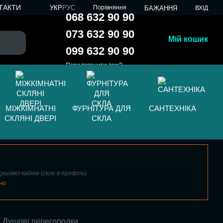
ТАКТИ
УКР
РУС
Порівняння
БАЖАННЯ
ВХІД
068 632 90 90
073 632 90 90
Мій кошик
099 632 90 90
Передзвонити вам?
МІЖКІМНАТНІ
ФУРНІТУРА ДЛЯ
САНТЕХНІКА
СКЛЯНІ ДВЕРІ
СКЛА
ушової кабіни (скло в профіль)
но
Душові перегородки