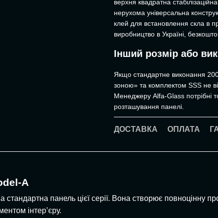
верхня квадратна стабілізаційна
нерухома універсальна конструкц
клей для встановлення скла в п
виробництво в Україні, безкошто
Інший розмір або ви
Якщо стандартне виконання 200
зоною» та комплектом SSS не ві
Менеджеру Alfa-Glass потрібні то
розташування панелі.
ДОСТАВКА
ОПЛАТА
Г
del-A
 стандартна панель цієї серії. Вона створює повноцінну пр
ментом інтер’єру.