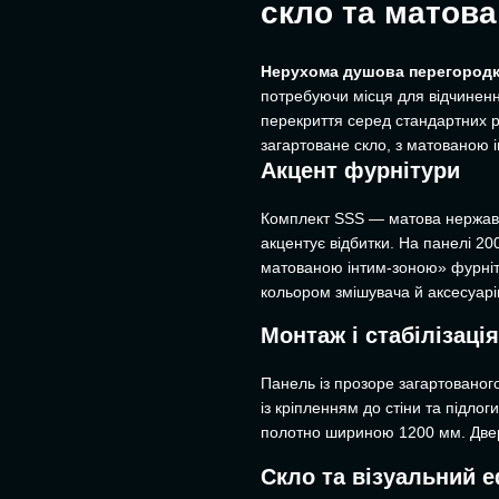
скло та матов
Нерухома душова перегородк
потребуючи місця для відчинен
перекриття серед стандартних ро
загартоване скло, з матованою 
Акцент фурнітури
Комплект SSS — матова нержавію
акцентує відбитки. На панелі 2
матованою інтим-зоною» фурнітур
кольором змішувача й аксесуарі
Монтаж і стабілізаці
Панель із прозоре загартовано
із кріпленням до стіни та підло
полотно шириною 1200 мм. Двере
Скло та візуальний 