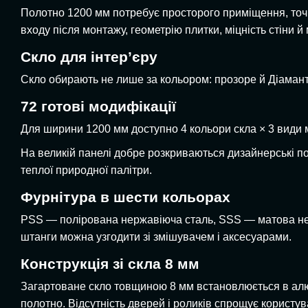
Полотно 1200 мм потребує просторого приміщення, то
входу після монтажу, геометрію плитки, міцність стіни й 
Скло для інтер’єру
Скло обирають не лише за кольором: прозоре й Діамант 
72 готові модифікації
Для ширини 1200 мм доступно 4 кольори скла × 3 види ма
На великій панелі добре розкриваються дизайнерські поєд
теплої природної палітри.
Фурнітура в шести кольорах
PSS — полірована нержавіюча сталь, SSS — матова нерж
штанги можна узгодити зі змішувачем і аксесуарами.
Конструкція зі скла 8 мм
Загартоване скло товщиною 8 мм встановлюється в алюм
полотно. Відсутність дверей і роликів спрощує користув