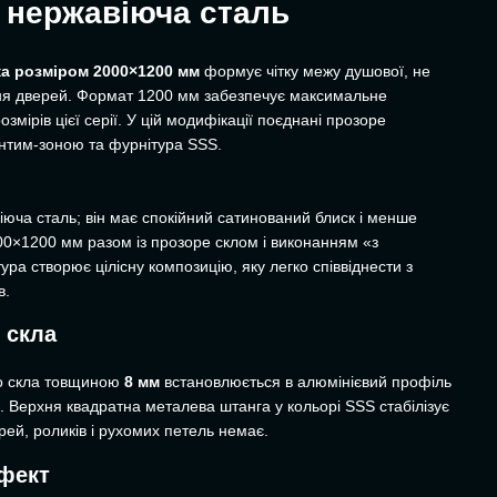
а нержавіюча сталь
а розміром 2000×1200 мм
формує чітку межу душової, не
ня дверей. Формат 1200 мм забезпечує максимальне
змірів цієї серії. У цій модифікації поєднані прозоре
інтим-зоною та фурнітура SSS.
ча сталь; він має спокійний сатинований блиск і менше
000×1200 мм разом із прозоре склом і виконанням «з
а створює цілісну композицію, яку легко співвіднести з
в.
я скла
го скла товщиною
8 мм
встановлюється в алюмінієвий профіль
ги. Верхня квадратна металева штанга у кольорі SSS стабілізує
й, роликів і рухомих петель немає.
ефект