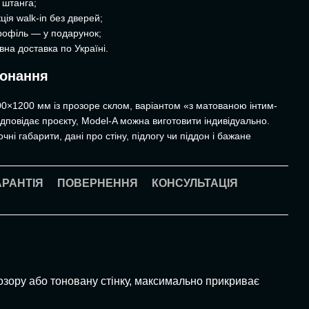
 штанга;
ія walk-in без дверей;
рофіль — у подарунок;
вна доставка по Україні.
конання
0×1200 мм із прозоре склом, варіантом «з матованою інтим-
дповідає проєкту, Model-A можна виготовити індивідуально.
чні габарити, дані про стіну, підлогу чи піддон і бажане
АРАНТІЯ
ПОВЕРНЕННЯ
КОНСУЛЬТАЦІЯ
озору або тоновану стінку, максимально прикриває