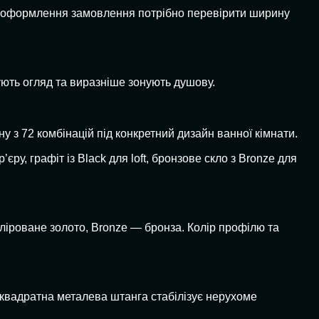
о оформлення замовлення потрібно перевірити ширину
ують огляд та виразніше зонують душову.
у з 72 комбінацій під конкретний дизайн ванної кімнати.
ру, графіт із Black для loft, бронзове скло з Bronze для
ліроване золото, Bronze — бронза. Колір профілю та
 квадратна металева штанга стабілізує нерухоме