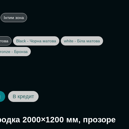
Інтим зона
това
Black - Чорна матова
white - Біла матова
ronze - Бронза
В кредит
И
родка 2000×1200 мм, прозоре