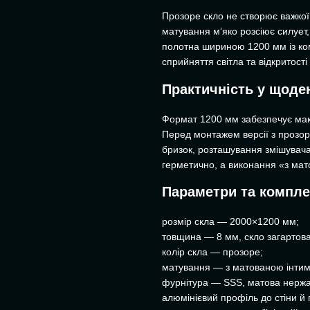
Прозоре скло не створює важкої 
матування м’яко розсіює силуе
полотна шириною 1200 мм із ко
сприйняття світла та відкритості
Практичність у щоде
Формат 1200 мм забезпечує макс
Перед монтажем версії з прозо
бризок, розташування змішувача
герметично, а виконання «з мат
Параметри та компле
розмір скла — 2000×1200 мм;
товщина — 8 мм, скло загартов
колір скла — прозоре;
матування — з матованою інтим
фурнітура — SSS, матова нержа
алюмінієвий профіль до стіни й 