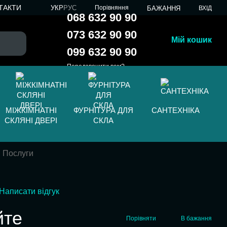
ТАКТИ
УКР
РУС
Порівняння
БАЖАННЯ
ВХІД
068 632 90 90
073 632 90 90
Мій кошик
099 632 90 90
Передзвонити вам?
МІЖКІМНАТНІ
ФУРНІТУРА ДЛЯ
САНТЕХНІКА
СКЛЯНІ ДВЕРІ
СКЛА
Послуги
Написати відгук
йте
Порівняти
В бажання