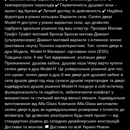
температурних перепадів ✔️ Герметичність душової зони –
захист від бризок ✔️ Легкий догляд та довговічність ✔️ Надійна
фурнітура в різних кольорах Варіанти скла: Скляні двері
Model-H доступні у різних варіантах скла, що дозволяє
підібрати ідеальне рішення під ваш інтер’єр: Прозоре Матове
Графіт Графіт матовий Бронза Бронза матова Діамант
(ультрапрозоре) Діамант матовий варіанти з інтимною зоною
(матована смуга) Технічні характеристики: Тип: скляні двері в
душ Модель: Model-H Матеріал: гартоване скло (ESG)
Товщина скла: 8 мм Тип відкривання: розпашні двері
Призначення: душова кабіна, душова ніша Чому варто купити
скляні двері в душ Model-H: Це універсальне рішення для тих,
хто шукає: скляні двері в душ 8 мм двері для душової кабіни зі
скла душові двері під нішу сучасні душові перегородки та двері
індивідуальні душові рішення Model-H поєднує в собі естетику,
функціональність та надійність, забезпечуючи комфорт у
використанні та стильний вигляд ванної кімнати. Індивідуальне
виготовлення від Alfa-Glass Компанія Alfa-Glass виготовляє
скляні двері в душ за індивідуальними розмірами з точністю до
міліметра. Це дозволяє реалізувати будь-який проєкт — від
стандартних рішень до складних дизайнерських конструкцій.
Доставка та монтаж: 🚚 Доставка по всій Україні Новою