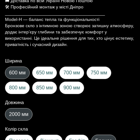
🚚 Доставка по всій Україні Новою Поштою
🛠 Професійний монтаж у місті Дніпро
________________________________________
Model-H — баланс тепла та функціональності
Бронзове скло з інтимною зоною створює затишну атмосферу,
додає інтер’єру глибини та забезпечує комфорт у
використанні. Це ідеальне рішення для тих, хто цінує естетику,
приватність і сучасний дизайн.
Ширина
600 мм
650 мм
700 мм
750 мм
800 мм
850 мм
900 мм
Довжина
2000 мм
Колір скла