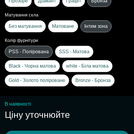
Прозоре
Діамант
Графіт
Бронза
Матування скла
Без матування
Матоване
Інтим зона
Колір фурнітури
PSS - Полірована
SSS - Матова
Black - Чорна матова
white - Біла матова
Gold - Золото поліроване
Bronze - Бронза
В наявності
Ціну уточнюйте