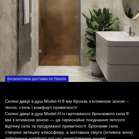
Безкоштовна доставка по Україні
Скляні двері в душ Model-H 8 мм бронза з інтимною зоною –
тепло, стиль і комфорт приватності
Скляні двері в душ Model-H із гартованого бронзового скла 8
мм з інтимною зоною — це гармонійне поєднання теплого
відтінку скла та продуманої приватності. Бронзове скло
створює затишну атмосферу, а матована смуга (інтимна зона)
забезпечує комфорт під час користування душем.