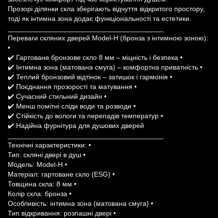
Прозорі ділянки скла зберігають відчуття відкритого простору,
тоді як інтимна зона додає функціональності та естетики.
________________________________________
Переваги скляних дверей Model-H (бронза з інтимною зоною):
•
✔️ Гартоване бронзове скло 8 мм – міцність і безпека •
✔️ Інтимна зона (матована смуга) – комфортна приватність •
✔️ Теплий бронзовий відтінок – затишок і гармонія •
✔️ Поєднання прозорості та матування •
✔️ Сучасний стильний дизайн •
✔️ Менш помітні сліди води та розводи •
✔️ Стійкість до вологи та перепадів температур •
✔️ Надійна фурнітура для душових дверей
________________________________________
Технічні характеристики: •
Тип: скляні двері в душ •
Модель: Model-H •
Матеріал: гартоване скло (ESG) •
Товщина скла: 8 мм •
Колір скла: бронза •
Особливість: інтимна зона (матована смуга) •
Тип відкривання: розпашні двері •