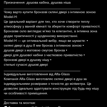
Призначення: душова кабіна, душова ніша
________________________________________
Чому варто купити бронзові скляні двері з інтимною зоною
Model-H:
Це ідеальний варіант для тих, хто хоче створити теплу
атмосферу у ванній кімнаті та зберегти комфорт приватності.
Бронзове скло виглядає м’яко та елегантно, а інтимна зона
додає практичності у щоденному використанні.
Model-H — це оптимальний вибір, якщо ви шукаєте: •
скляні двері в душ 8 мм бронза з інтимною зоною •
душові двері з матовою смугою бронза •
двері для душової кабіни з частковою приватністю •
бронзові двері в душову нішу •
стильні сучасні душові двері
________________________________________
Індивідуальне виготовлення від Alfa-Glass
Компанія Alfa-Glass виготовляє скляні двері в душ за
індивідуальними розмірами з точністю до міліметра. Це
дозволяє ідеально адаптувати конструкцію під будь-яку нішу
чи особливості приміщення.
________________________________________
Доставка та монтаж: