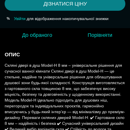
ДІЗНАТИСЯ ЦІНУ
Увійти
для відображення накопичувальної знижки
%
До обраного
Порівняти
ОПИС
Скляні двері в душ Model-H 8 мм – універсальне рішення для
сучасної ванної кімнати Скляні двері в душ Model-H — це
стильне, надійне та універсальне рішення для облаштування
душової зони будь-якої складності. Конструкція виготовляється
з гартованого скла товщиною 8 мм, що забезпечує високу
міцність, безпеку та довговічність у щоденному використанні.
Модель Model-H ідеально підходить для душових ніш,
перегородок та індивідуальних проєктів, гармонійно
вписуючись у будь-який інтер’єр — від мінімалізму до преміум-
дизайну. Переваги скляних дверей Model-H: ✔️ Гартоване скло
8 мм – надійність і безпека ✔️ Сучасний універсальний дизайн
✔️ Великий вибір варіантів скла ✔️ Стійкість до вологи та