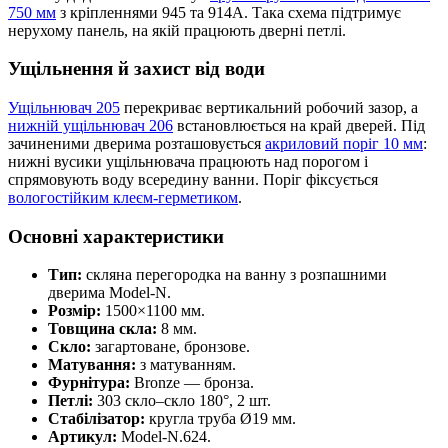
750 мм
з кріпленнями 945 та 914A. Така схема підтримує
нерухому панель, на якій працюють дверні петлі.
Ущільнення й захист від води
Ущільнювач 205
перекриває вертикальний робочий зазор, а
нижній ущільнювач 206
встановлюється на край дверей. Під
зачиненими дверима розташовується
акриловий поріг 10 мм
:
нижні вусики ущільнювача працюють над порогом і
спрямовують воду всередину ванни. Поріг фіксується
вологостійким клеєм-герметиком
.
Основні характеристики
Тип:
скляна перегородка на ванну з розпашними
дверима Model-N.
Розмір:
1500×1100 мм.
Товщина скла:
8 мм.
Скло:
загартоване, бронзове.
Матування:
з матуванням.
Фурнітура:
Bronze — бронза.
Петлі:
303 скло–скло 180°, 2 шт.
Стабілізатор:
кругла труба Ø19 мм.
Артикул:
Model-N.624.