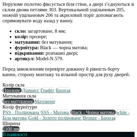
Нерухоме полотно фіксується біля стіни, а двері з’єднуються зі
склом двома петлями 303. Вертикальний ущільнювач 205,
нижній ущільнювач 206 та акриловий поріг допомагають
спрямовувати воду назад у ванну.
скло:
загартоване, 8 мм;
колір:
прозоре;
матування:
без матування;
фурнітура:
Black — чорна матова;
відкривання:
розпашні двері;
артикул:
Model-N.579.
Перед замовленням перевірте довжину й рівність борту
ванни, сторону монтажу та вільний простір для руху дверей.
Колір скла
Прозоре
Діамант
Графіт
Бронза
Матування скла
Без матування
Матовене
Колір фурнітури
PSS - Полірована
SSS - Матова
Black - Чорна матова
white -
Біла матова
Gold - Золото поліроване
Bronze - Бронза
Ширина
1100 мм
В наявності