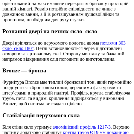
орієнтований на максимальне перекриття бризок у просторій
ванній кімнаті. Розмір потрібно співвіднести не лише з
довжиною ванни, а й із розташуванням душової лійки та
простором, необхідним для руху стулки.
Розпашні двері на петлях скло–скло
Двері кріпляться до нерухомого полотна двома
петлями 303
скло–скло 180°
. Петлі встановлюються через підготовлені
отвори в загартованому склі. Сторону монтажу та бажаний
напрямок відкривання слід погодити до виготовлення.
Bronze — бронза
Фурнітура Bronze має теплий бронзовий тон, який гармонійно
поєднується з бронзовим склом, деревними фактурами та
інтер’єрами в природній палітрі. Профіль, кругла стабілізуюча
труба, петлі та видимі кріплення підбираються у виконанні
Bronze, щоб система виглядала цілісно.
Стабілізація нерухомого скла
Біля стіни скло утримує
алюмінієвий профіль 1217-3
. Верхню
частину додатково стабілізує
кругла труба Ø19 мм довжиною