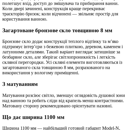
полегшує вхід, доступ до змішувача та прибирання ванни.
Коли двері зачинені, конструкція краще перекриває
траєкторію бризок; коли відчинені — звільняє простір для
користування ванною.
Загартоване бронзове скло товщиною 8 мм
Бронзове скло додає конструкції теплого відтінку та м’яко
підтримує інтер’єри з бежевою плиткою, деревом, каменем і
латунними деталями. Такий варіант виглядає затишніше за
безбарвне скло, але зберігає світлопроникність і легкість
скляної перегородки. Усі скляні елементи виготовляються із
загартованого скла товщиною 8 мм, розрахованого на
використання у вологому приміщенні.
З матуванням
Матування розсіює світло, зменшує оглядовість душової зони
над ванною та робить сліди від крапель менш контрастними.
Матовану сторону рекомендовано орієнтувати назовні.
Що дає ширина 1100 мм
Ширина 1100 мм — найбільший готовий габарит Model-N,