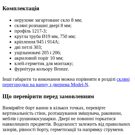
Комплектація
нерухоме загартоване скло 8 мм;
скляні розпашні двері 8 мм;
профіль 1217-3;
кругла труба Ø19 мм, 750 мм;
кріплення 945 і 914A;
дві петлі 303;
ущільнювачі 205 і 206;
акриловий поріг 10 мм;
клей-герметик для монтажу;
фурнітура кольору Bronze.
Інші габарити та виконання можна порівняти в розділі
скляні
перегородки на ванну з дверима Model-N
.
Що перевірити перед замовленням
Виміряйте борт ванни в кількох точках, перевірте
вертикальність стіни, розташування змішувача, раковини,
меблів і рушникосушарки. Двері не повинні торкатися
навколишніх предметів. Водозахист залежить від правильних
зазорів, рівності борту, герметизації та напрямку струменя.