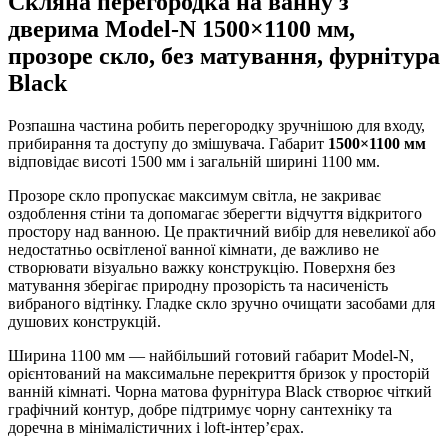
Скляна перегородка на ванну з
дверима Model-N 1500×1100 мм,
прозоре скло, без матування, фурнітура
Black
Розпашна частина робить перегородку зручнішою для входу,
прибирання та доступу до змішувача. Габарит
1500×1100 мм
відповідає висоті 1500 мм і загальній ширині 1100 мм.
Прозоре скло пропускає максимум світла, не закриває
оздоблення стіни та допомагає зберегти відчуття відкритого
простору над ванною. Це практичний вибір для невеликої або
недостатньо освітленої ванної кімнати, де важливо не
створювати візуально важку конструкцію. Поверхня без
матування зберігає природну прозорість та насиченість
вибраного відтінку. Гладке скло зручно очищати засобами для
душових конструкцій.
Ширина 1100 мм — найбільший готовий габарит Model-N,
орієнтований на максимальне перекриття бризок у просторій
ванній кімнаті. Чорна матова фурнітура Black створює чіткий
графічний контур, добре підтримує чорну сантехніку та
доречна в мінімалістичних і loft-інтер’єрах.