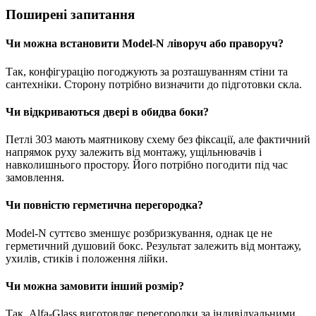
Поширені запитання
Чи можна встановити Model-N ліворуч або праворуч?
Так, конфігурацію погоджують за розташуванням стіни та
сантехніки. Сторону потрібно визначити до підготовки скла.
Чи відкриваються двері в обидва боки?
Петлі 303 мають маятникову схему без фіксації, але фактичний
напрямок руху залежить від монтажу, ущільнювачів і
навколишнього простору. Його потрібно погодити під час
замовлення.
Чи повністю герметична перегородка?
Model-N суттєво зменшує розбризкування, однак це не
герметичний душовий бокс. Результат залежить від монтажу,
ухилів, стиків і положення лійки.
Чи можна замовити інший розмір?
Так. Alfa-Glass виготовляє перегородки за індивідуальними