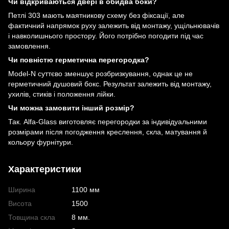
Чи відкриваються двері в обидва боки?
Петлі 303 мають маятникову схему без фіксації, але
фактичний напрямок руху залежить від монтажу, ущільнювачів
і навколишнього простору. Його потрібно погодити під час
замовлення.
Чи повністю герметична перегородка?
Model-N суттєво зменшує розбризкування, однак це не
герметичний душовий бокс. Результат залежить від монтажу,
ухилів, стиків і положення лійки.
Чи можна замовити інший розмір?
Так. Alfa-Glass виготовляє перегородки за індивідуальними
розмірами після погодження креслення, скла, матування й
кольору фурнітури.
Характеристики
Ширина
1100 мм
Висота
1500
Товщина скла
8 мм.