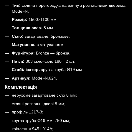
Тип:
скляна перегородка на ванну з розпашними дверима
Model-N.
Розмір:
1500×1100 мм.
Товщина скла:
8 мм.
Скло:
загартоване, бронзове.
Матування:
з матуванням.
Фурнітура:
Bronze — бронза.
Петлі:
303 скло–скло 180°, 2 шт.
Стабілізатор:
кругла труба Ø19 мм.
Артикул:
Model-N.624.
Комплектація
нерухоме загартоване скло 8 мм;
скляні розпашні двері 8 мм;
профіль 1217-3;
кругла труба Ø19 мм, 750 мм;
кріплення 945 і 914A;