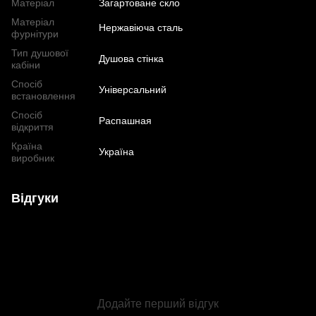
Матеріал
Загартоване скло
Матеріал
Нержавіюча сталь
фурнітури
Тип душової
Душова стінка
кабіни
Спосіб
Універсальний
встановлення
Спосіб
Распашная
відкриття
Країна
Україна
виробник
Відгуки
Додайте перший відгук