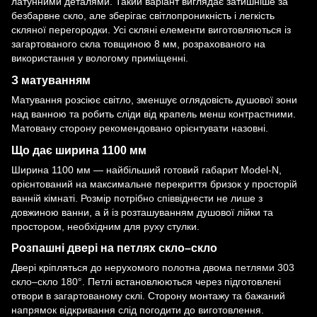
латунними деталями. Такий варіант виглядає затишніше за
безбарвне скло, але зберігає світлопроникність і легкість
скляної перегородки. Усі скляні елементи виготовляються із
загартованого скла товщиною 8 мм, розрахованого на
використання у вологому приміщенні.
З матуванням
Матування розсіює світло, зменшує оглядовість душової зони
над ванною та робить сліди від крапель менш контрастними.
Матовану сторону рекомендовано орієнтувати назовні.
Що дає ширина 1100 мм
Ширина 1100 мм — найбільший готовий габарит Model-N,
орієнтований на максимальне перекриття бризок у просторій
ванній кімнаті. Розмір потрібно співвіднести не лише з
довжиною ванни, а й із розташуванням душової лійки та
простором, необхідним для руху стулки.
Розпашні двері на петлях скло–скло
Двері кріпляться до нерухомого полотна двома
петлями 303
скло–скло 180°
. Петлі встановлюються через підготовлені
отвори в загартованому склі. Сторону монтажу та бажаний
напрямок відкривання слід погодити до виготовлення.