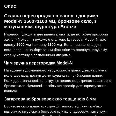
Опис
Скляна перегородка на ванну з дверима
Model-N 1500×1100 мм, бронзове скло, з
матуванням, фурнітура Bronze
Рішення підходить для ванної кімнати, де потрібен прозорий
захисний екран із рухомою стулкою. Ця версія Model-N має
висоту
1500 мм
і ширину
1100 мм
. Вона призначена для
встановлення на борт ванни біля стіни та поєднує нерухому
скляну частину з розпашними дверима.
Чим зручна перегородка Model-N
На відміну від суцільного нерухомого екрана, дверна стулка
полегшує вхід, доступ до змішувача та прибирання ванни.
Коли двері зачинені, конструкція краще перекриває траєкторію
бризок; коли відчинені — звільняє простір для користування
ванною.
Загартоване бронзове скло товщиною 8 мм
Бронзове скло додає конструкції теплого відтінку та м’яко
підтримує інтер’єри з бежевою плиткою, деревом, каменем і