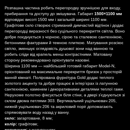
Розпашна частина робить перегородку зручнішою для входу,
прибирання та доступу до змішувача. Габарит
1500×1100 мм
відповідає висоті 1500 мм і загальній ширині 1100 мм.
Графітове скло створює стриманий димчастий відтінок і додає
перегородці виразності без суцільного перекриття світла. Воно
добре поєднується з чорною, сірою та сталевою сантехнікою,
бетонними фактурами й темною плиткою. Матування розсіює
світло, зменшує оглядовість душової зони над ванною та
робить сліди від крапель менш контрастними. Матовану
сторону рекомендовано орієнтувати назовні.
Ширина 1100 мм — найбільший готовий габарит Model-N,
орієнтований на максимальне перекриття бризок у просторій
ванній кімнаті. Полірована фурнітура Gold додає теплого
золотого акценту та добре працює в інтер’єрах із латунною
сантехнікою, каменем і декоративними деталями теплої гами.
Нерухоме полотно фіксується біля стіни, а двері з’єднуються зі
склом двома петлями 303. Вертикальний ущільнювач 205,
нижній ущільнювач 206 та акриловий поріг допомагають
спрямовувати воду назад у ванну.
скло:
загартоване, 8 мм;
колір:
графітове;
матування:
з матуванням;