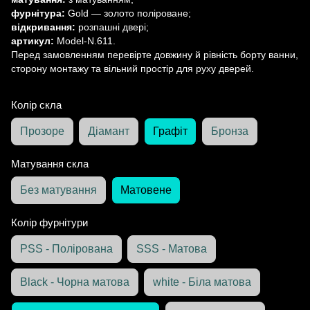
фурнітура:
Gold — золото поліроване;
відкривання:
розпашні двері;
артикул:
Model-N.611.
Перед замовленням перевірте довжину й рівність борту ванни,
сторону монтажу та вільний простір для руху дверей.
Колір скла
Прозоре
Діамант
Графіт
Бронза
Матування скла
Без матування
Матовене
Колір фурнітури
PSS - Полірована
SSS - Матова
Black - Чорна матова
white - Біла матова