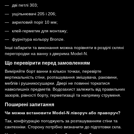
дві петлі 303;
ущільнювачі 205 і 206;
акриловий поріг 10 мм;
клей-герметик для монтажу;
фурнітура кольору Bronze.
Інші габарити та виконання можна порівняти в розділі
скляні
перегородки на ванну з дверима Model-N
.
Що перевірити перед замовленням
Виміряйте борт ванни в кількох точках, перевірте
вертикальність стіни, розташування змішувача, раковини,
меблів і рушникосушарки. Двері не повинні торкатися
навколишніх предметів. Водозахист залежить від правильних
зазорів, рівності борту, герметизації та напрямку струменя.
Поширені запитання
Чи можна встановити Model-N ліворуч або праворуч?
Так, конфігурацію погоджують за розташуванням стіни та
сантехніки. Сторону потрібно визначити до підготовки скла.