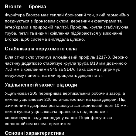
Bronze — бронза
Фурнітура Bronze має теплий бронзовий тон, який гармонійно
поєднується з бронзовим склом, деревними фактурами та
інтер’єрами в природній палітрі. Профіль, кругла стабілізуюча
труба, петлі та видимі кріплення підбираються у виконанні
Bronze, щоб система виглядала цілісно.
Стабілізація нерухомого скла
Біля стіни скло утримує
алюмінієвий профіль 1217-3
. Верхню
частину додатково стабілізує
кругла труба Ø19 мм довжиною
750 мм
з кріпленнями 945 та 914A. Така схема підтримує
нерухому панель, на якій працюють дверні петлі.
Ущільнення й захист від води
Ущільнювач 205
перекриває вертикальний робочий зазор, а
нижній ущільнювач 206
встановлюється на край дверей. Під
зачиненими дверима розташовується
акриловий поріг 10 мм
:
нижні вусики ущільнювача працюють над порогом і
спрямовують воду всередину ванни. Поріг фіксується
вологостійким клеєм-герметиком
.
Основні характеристики