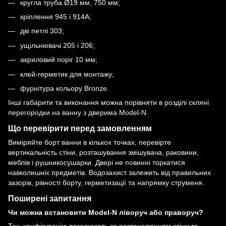
кругла труба Ø19 мм, 750 мм;
кріплення 945 і 914A;
дві петлі 303;
ущільнювачі 205 і 206;
акриловий поріг 10 мм;
клей-герметик для монтажу;
фурнітура кольору Bronze.
Інші габарити та виконання можна порівняти в розділі
скляні
перегородки на ванну з дверима Model-N
.
Що перевірити перед замовленням
Виміряйте борт ванни в кількох точках, перевірте
вертикальність стіни, розташування змішувача, раковини,
меблів і рушникосушарки. Двері не повинні торкатися
навколишніх предметів. Водозахист залежить від правильних
зазорів, рівності борту, герметизації та напрямку струменя.
Поширені запитання
Чи можна встановити Model-N ліворуч або праворуч?
Так, конфігурацію погоджують за розташуванням стіни та