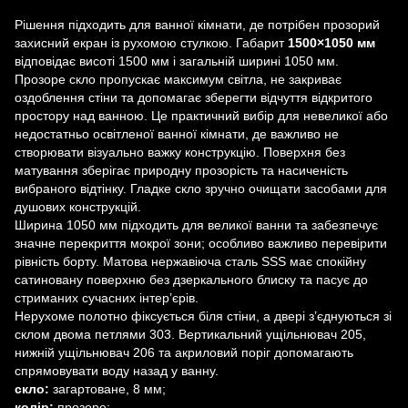
Рішення підходить для ванної кімнати, де потрібен прозорий
захисний екран із рухомою стулкою. Габарит
1500×1050 мм
відповідає висоті 1500 мм і загальній ширині 1050 мм.
Прозоре скло пропускає максимум світла, не закриває
оздоблення стіни та допомагає зберегти відчуття відкритого
простору над ванною. Це практичний вибір для невеликої або
недостатньо освітленої ванної кімнати, де важливо не
створювати візуально важку конструкцію. Поверхня без
матування зберігає природну прозорість та насиченість
вибраного відтінку. Гладке скло зручно очищати засобами для
душових конструкцій.
Ширина 1050 мм підходить для великої ванни та забезпечує
значне перекриття мокрої зони; особливо важливо перевірити
рівність борту. Матова нержавіюча сталь SSS має спокійну
сатиновану поверхню без дзеркального блиску та пасує до
стриманих сучасних інтер’єрів.
Нерухоме полотно фіксується біля стіни, а двері з’єднуються зі
склом двома петлями 303. Вертикальний ущільнювач 205,
нижній ущільнювач 206 та акриловий поріг допомагають
спрямовувати воду назад у ванну.
скло:
загартоване, 8 мм;
колір:
прозоре;