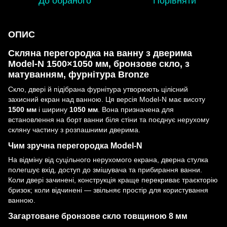
До обраного
Порівняти
ОПИС
Скляна перегородка на ванну з дверима
Model-N 1500×1050 мм, бронзове скло, з
матуванням, фурнітура Bronze
Скло, двері й підібрана фурнітура утворюють цілісний
захисний екран над ванною. Ця версія Model-N має висоту
1500 мм
і ширину
1050 мм
. Вона призначена для
встановлення на борт ванни біля стіни та поєднує нерухому
скляну частину з розпашними дверима.
Чим зручна перегородка Model-N
На відміну від суцільного нерухомого екрана, дверна стулка
полегшує вхід, доступ до змішувача та прибирання ванни.
Коли двері зачинені, конструкція краще перекриває траєкторію
бризок; коли відчинені — звільняє простір для користування
ванною.
Загартоване бронзове скло товщиною 8 мм