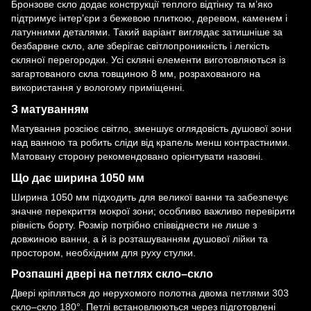
Бронзове скло додає конструкції теплого відтінку та м’яко
підтримує інтер’єри з бежевою плиткою, деревом, каменем і
латунними деталями. Такий варіант виглядає затишніше за
безбарвне скло, але зберігає світлопроникність і легкість
скляної перегородки. Усі скляні елементи виготовляються із
загартованого скла товщиною 8 мм, розрахованого на
використання у вологому приміщенні.
З матуванням
Матування розсіює світло, зменшує оглядовість душової зони
над ванною та робить сліди від крапель менш контрастними.
Матовану сторону рекомендовано орієнтувати назовні.
Що дає ширина 1050 мм
Ширина 1050 мм підходить для великої ванни та забезпечує
значне перекриття мокрої зони; особливо важливо перевірити
рівність борту. Розмір потрібно співвіднести не лише з
довжиною ванни, а й із розташуванням душової лійки та
простором, необхідним для руху стулки.
Розпашні двері на петлях скло–скло
Двері кріпляться до нерухомого полотна двома
петлями 303
скло–скло 180°
. Петлі встановлюються через підготовлені