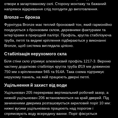
отвори в загартованому склі. Сторону монтажу та бажаний
напрямок відкривання слід погодити до виготовлення.
Bronze — бронза
Фурнітура Bronze має теплий бронзовий тон, який гармонійно
поєднується з бронзовим склом, деревними фактурами та
інтер’єрами в природній палітрі. Профіль, кругла стабілізуюча
труба, петлі та видимі кріплення підбираються у виконанні
Bronze, щоб система виглядала цілісно.
Стабілізація нерухомого скла
Біля стіни скло утримує
алюмінієвий профіль 1217-3
. Верхню
частину додатково стабілізує
кругла труба Ø19 мм довжиною
750 мм
з кріпленнями 945 та 914A. Така схема підтримує
нерухому панель, на якій працюють дверні петлі.
Ущільнення й захист від води
Ущільнювач 205
перекриває вертикальний робочий зазор, а
нижній ущільнювач 206
встановлюється на край дверей. Під
зачиненими дверима розташовується
акриловий поріг 10 мм
:
нижні вусики ущільнювача працюють над порогом і
спрямовують воду всередину ванни. Поріг фіксується