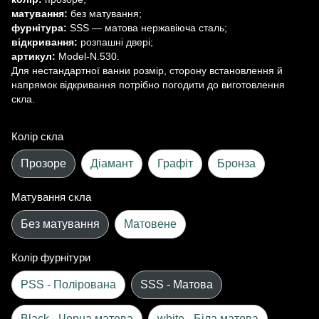
матування:
без матування;
фурнітура:
SSS — матова нержавіюча сталь;
відкривання:
розпашні двері;
артикул:
Model-N.530.
Для нестандартної ванни розмір, сторону встановлення й
напрямок відкривання потрібно погодити до виготовлення
скла.
Колір скла
Прозоре
Діамант
Графіт
Бронза
Матування скла
Без матування
Матовене
Колір фурнітури
PSS - Полірована
SSS - Матова
Black - Чорна матова
white - Біла матова