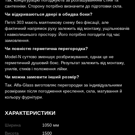
сантехніки. Сторону потрібно визначити до підготовки скла.
Чи відкриваються двері в обидва боки?
Петлі 303 мають маятникову схему без фіксації, але
фактичний напрямок руху залежить від монтажу, ущільнювачів
і навколишнього простору. Його потрібно погодити під час
замовлення.
Чи повністю герметична перегородка?
Model-N суттєво зменшує розбризкування, однак це не
герметичний душовий бокс. Результат залежить від монтажу,
ухилів, стиків і положення лійки.
Чи можна замовити інший розмір?
Так. Alfa-Glass виготовляє перегородки за індивідуальними
розмірами після погодження креслення, скла, матування й
кольору фурнітури.
ХАРАКТЕРИСТИКИ
Ширина
1050 мм
Висота
1500