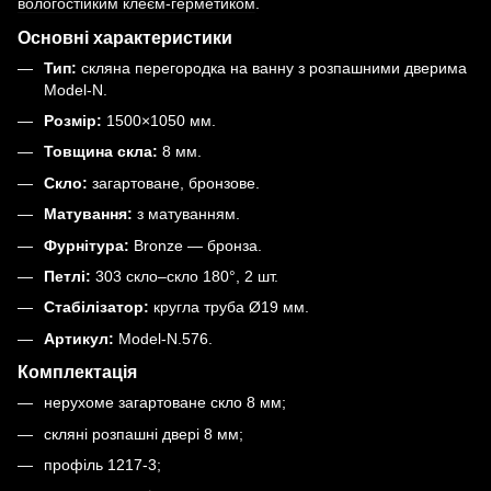
вологостійким клеєм-герметиком
.
Основні характеристики
Тип:
скляна перегородка на ванну з розпашними дверима
Model-N.
Розмір:
1500×1050 мм.
Товщина скла:
8 мм.
Скло:
загартоване, бронзове.
Матування:
з матуванням.
Фурнітура:
Bronze — бронза.
Петлі:
303 скло–скло 180°, 2 шт.
Стабілізатор:
кругла труба Ø19 мм.
Артикул:
Model-N.576.
Комплектація
нерухоме загартоване скло 8 мм;
скляні розпашні двері 8 мм;
профіль 1217-3;